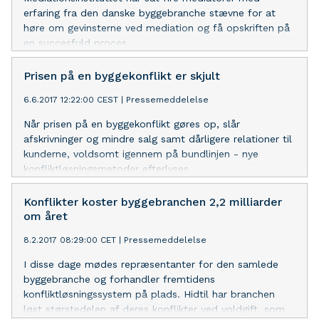
erfaring fra den danske byggebranche stævne for at
høre om gevinsterne ved mediation og få opskriften på
en succesfuld proces.
Prisen på en byggekonflikt er skjult
6.6.2017 12:22:00 CEST
|
Pressemeddelelse
Når prisen på en byggekonflikt gøres op, slår
afskrivninger og mindre salg samt dårligere relationer til
kunderne, voldsomt igennem på bundlinjen - nye
konfliktløsningsmetoder efterlyses
Konflikter koster byggebranchen 2,2 milliarder
om året
8.2.2017 08:29:00 CET
|
Pressemeddelelse
I disse dage mødes repræsentanter for den samlede
byggebranche og forhandler fremtidens
konfliktløsningssystem på plads. Hidtil har branchen
løst størstedelen af deres konflikter ved voldgift, som