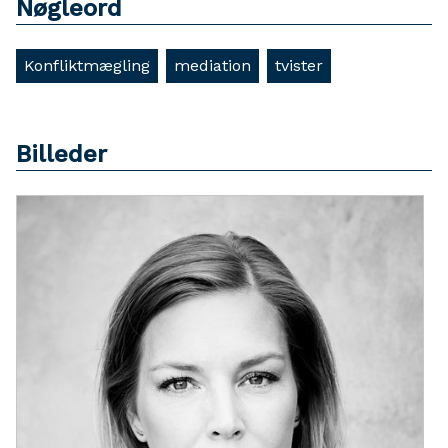
Nøgleord
Konfliktmægling
mediation
tvister
Billeder