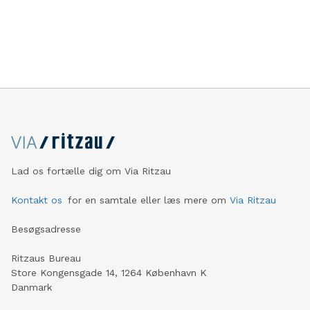
svarer til en privat domstol. Erfaringer fra udlandet -
ikke mindst Norge og England viser imidlertid, at den
danske byggebranche kan spare både tid og penge, hvis
branchen tør gå nye veje i løsningen af branchens
konflikter.
Lad os fortælle dig om Via Ritzau
Kontakt os
for en samtale eller læs mere om
Via Ritzau
Besøgsadresse
Ritzaus Bureau
Store Kongensgade 14, 1264 København K
Danmark