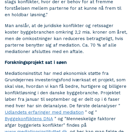
slags konflikter, hvor der er behov for at fremme
forståelsen mellem parterne for at kunne nå frem til
en holdbar løsning."
Man anslår, at de juridiske konflikter og retssager
koster byggebranchen omkring 2,2 mia. kroner om året,
men de omkostninger kan reduceres betragteligt, hvis
parterne benytter sig af mediation. Ca. 70 % af alle
mediationer afsluttes med en aftale.
Forskningsprojekt sat i søen
Mediationsinstitut har med økonomisk støtte fra
Grundejernes investeringsfond iværksat et projekt, som
skal vise, hvordan vi kan få bedre, hurtigere og billigere
konfliktløsning i den danske byggebranche. Projektet
løber fra januar til september og er delt op i 6 faser
med hver har sin delanalyse. De første delanalyser "
Udlandets erfaringer med mediation
" og "
Byggekonfliktens DNA
" og "Menneskelige faktorer
afgør byggeriets konflikter" findes på
www.mediationsinstituttet.dk
, og her kan man følge de