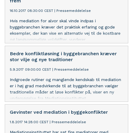
frem
16.10.2017 08:30:00 CEST
|
Pressemeddelelse
Hvis mediation for alvor skal vinde indpas i
byggebranchen kræver det praktisk erfaring og gode
eksempler, der kan vise en alternativ vej til de kostbare
og langsommelige voldgifter, vurderer
Mediationsinstituttet i afsluttende rapport.
Bedre konfliktløsning i byggebranchen kræver
stor vilje og nye traditioner
5.9.2017 09:00:00 CEST
|
Pressemeddelelse
Indgroede rutiner og manglende kendskab til mediation
er i høj grad medvirkende til at byggebranchen vælger
traditionelle måder at løse konflikter på, viser en ny
undersøgelse fra Mediationsinstituttet.
Gevinster ved mediation i byggekonflikter
1.8.2017 14:28:00 CEST
|
Pressemeddelelse
Mediationsinstituttet har sat fire mediatorer med