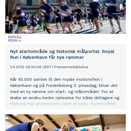
Nyt startområde og historisk målportal: Royal
Run i København får nye rammer
3.4.2025 09:00:09 CEST
|
Pressemeddelelse
Når 45.000 samles til den royale motionsfest i
København og på Frederiksberg 2. pinsedag, bliver det
med en ny ramme om start- og målområdet. For at
skabe en endnu bedre oplevelse for både deltagere og
tilskuere har arrangørerne valgt at rykke startområdet
til Kongens Nytorv, mens målstregen flyttes til en unik
og historisk kulisse.