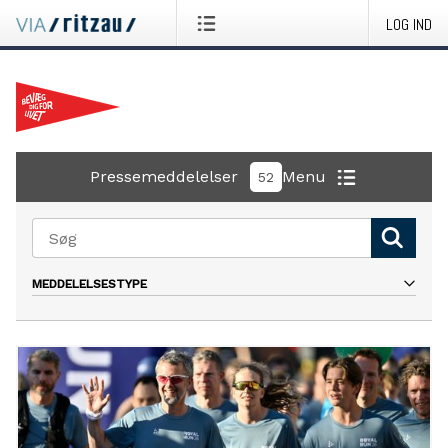
LOG IND
Pressemeddelelser
Menu
52
MEDDELELSESTYPE
Alle
Presseinvitation
Pressemeddelelse