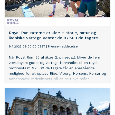
Royal Run-ruterne er klar: Historie, natur og
ikoniske vartegn venter de 97.500 deltagere
9.4.2025 09:00:00 CEST
|
Pressemeddelelse
Når Royal Run ’25 afvikles 2. pinsedag, bliver de fem
værtsbyers gader og vartegn forvandlet til en royal
motionsfest. 97.500 deltagere får en enestående
mulighed for at opleve Ribe, Viborg, Horsens, Korsør og
København/Frederiksberg på en helt nye måde.