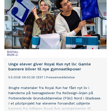
Unge elever giver Royal Run nyt liv: Gamle
bannere bliver til nye gymnastikposer
5.5.2026 09:00:26 CEST
|
Pressemeddelelse
Brugte materialer fra Royal Run har fået nyt liv i
hænderne på teenageelever fra ReDesign-linjen på
Forberedende Grunduddannelse (FGU) Nord i Gladsaxe.
I et pilotprojekt har eleverne forvandlet udtjente
bannere fra tidligere Royal Run-arrangementer til