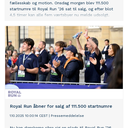
fællesskab og motion. Onsdag morgen blev 111.500
startnumre til Royal Run ’26 sat til salg, og efter blot
4,5 timer kan alle fem værtsbyer nu melde udsolgt.
Royal Run åbner for salg af 111.500 startnumre
1.10.2025 10:00:14 CEST
|
Pressemeddelelse
Nu kan danskerne sikre sig en plads til Royal Run ’26.