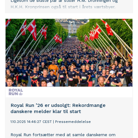
Ligesom de sidste par år stiller H.M. Dronningen og
H.K.H. Kronprinsen også til start i årets værtsbyer.
Royal Run ’26 er udsolgt: Rekordmange
danskere melder klar til start
1.10.2025 14:46:27 CEST
|
Pressemeddelelse
Royal Run fortsætter med at samle danskerne om