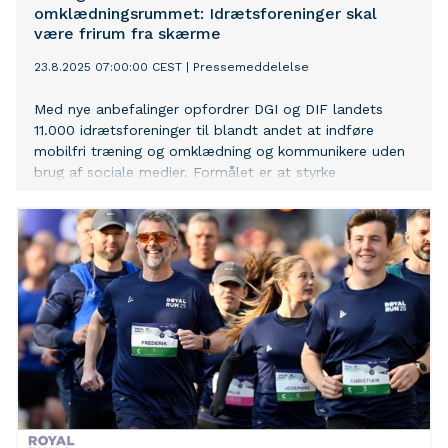
omklædningsrummet: Idrætsforeninger skal
være frirum fra skærme
23.8.2025 07:00:00 CEST
|
Pressemeddelelse
Med nye anbefalinger opfordrer DGI og DIF landets
11.000 idrætsforeninger til blandt andet at indføre
mobilfri træning og omklædning og kommunikere uden
brug af sociale medier. Formålet er at styrke
fællesskabet og dæmme op for børns stigende
udfordringer i en digital hverdag.