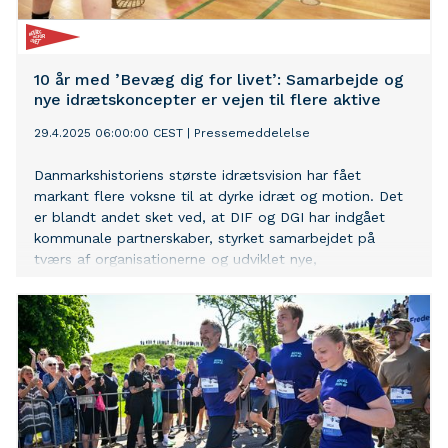
10 år med ’Bevæg dig for livet’: Samarbejde og
nye idrætskoncepter er vejen til flere aktive
29.4.2025 06:00:00 CEST
|
Pressemeddelelse
Danmarkshistoriens største idrætsvision har fået
markant flere voksne til at dyrke idræt og motion. Det
er blandt andet sket ved, at DIF og DGI har indgået
kommunale partnerskaber, styrket samarbejdet på
tværs af organisationerne og udviklet nye,
lettilgængelige idrætskoncepter.