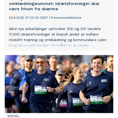
omklædningsrummet: Idrætsforeninger skal
være frirum fra skærme
23.8.2025 07:00:00 CEST
|
Pressemeddelelse
Med nye anbefalinger opfordrer DGI og DIF landets
11.000 idrætsforeninger til blandt andet at indføre
mobilfri træning og omklædning og kommunikere uden
brug af sociale medier. Formålet er at styrke
fællesskabet og dæmme op for børns stigende
udfordringer i en digital hverdag.