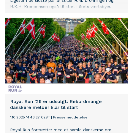
Ligesom de sidste par år stiller H.M. Dronningen og
H.K.H. Kronprinsen også til start i årets værtsbyer.
Royal Run ’26 er udsolgt: Rekordmange
danskere melder klar til start
1.10.2025 14:46:27 CEST
|
Pressemeddelelse
Royal Run fortsætter med at samle danskerne om