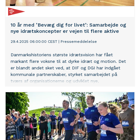
10 år med ’Bevæg dig for livet’: Samarbejde og
nye idrætskoncepter er vejen til flere aktive
29.4.2025 06:00:00 CEST
|
Pressemeddelelse
Danmarkshistoriens største idrætsvision har fået
markant flere voksne til at dyrke idræt og motion. Det
er blandt andet sket ved, at DIF og DGI har indgået
kommunale partnerskaber, styrket samarbejdet på
tværs af organisationerne og udviklet nye,
lettilgængelige idrætskoncepter.