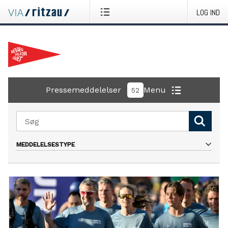
LOG IND
Pressemeddelelser
Menu
52
MEDDELELSESTYPE
Alle
Presseinvitation
Pressemeddelelse