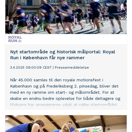
Nyt startområde og historisk målportal: Royal
Run i København får nye rammer
3.4.2025 09:00:09 CEST
|
Pressemeddelelse
Når 45.000 samles til den royale motionsfest i
København og på Frederiksberg 2. pinsedag, bliver det
med en ny ramme om start- og målområdet. For at
skabe en endnu bedre oplevelse for både deltagere og
tilskuere har arrangørerne valgt at rykke startområdet
til Kongens Nytorv, mens målstregen flyttes til en unik
og historisk kulisse.