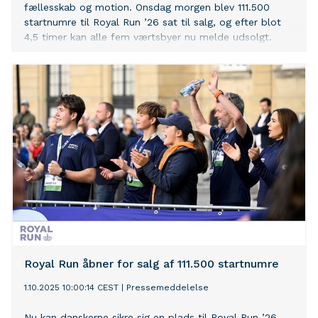
fællesskab og motion. Onsdag morgen blev 111.500
startnumre til Royal Run ’26 sat til salg, og efter blot
4,5 timer kan alle fem værtsbyer nu melde udsolgt.
Royal Run åbner for salg af 111.500 startnumre
1.10.2025 10:00:14 CEST
|
Pressemeddelelse
Nu kan danskerne sikre sig en plads til Royal Run ’26.