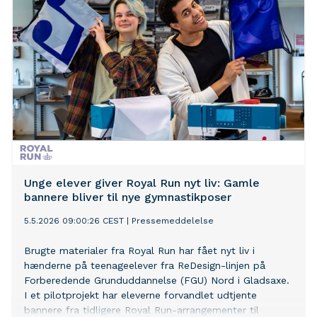
Unge elever giver Royal Run nyt liv: Gamle
bannere bliver til nye gymnastikposer
5.5.2026 09:00:26 CEST
|
Pressemeddelelse
Brugte materialer fra Royal Run har fået nyt liv i
hænderne på teenageelever fra ReDesign-linjen på
Forberedende Grunduddannelse (FGU) Nord i Gladsaxe.
I et pilotprojekt har eleverne forvandlet udtjente
bannere fra tidligere Royal Run-arrangementer til