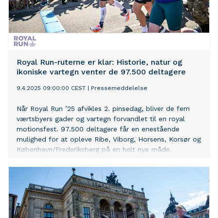
Royal Run-ruterne er klar: Historie, natur og
ikoniske vartegn venter de 97.500 deltagere
9.4.2025 09:00:00 CEST
|
Pressemeddelelse
Når Royal Run ’25 afvikles 2. pinsedag, bliver de fem
værtsbyers gader og vartegn forvandlet til en royal
motionsfest. 97.500 deltagere får en enestående
mulighed for at opleve Ribe, Viborg, Horsens, Korsør og
København/Frederiksberg på en helt nye måde.