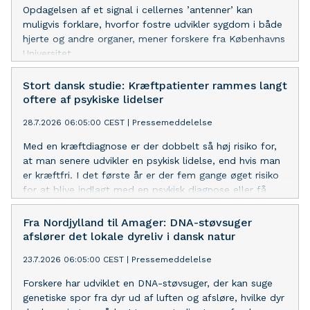
Opdagelsen af et signal i cellernes ’antenner’ kan
muligvis forklare, hvorfor fostre udvikler sygdom i både
hjerte og andre organer, mener forskere fra Københavns
Universitet.
Stort dansk studie: Kræftpatienter rammes langt
oftere af psykiske lidelser
28.7.2026 06:05:00 CEST
|
Pressemeddelelse
Med en kræftdiagnose er der dobbelt så høj risiko for,
at man senere udvikler en psykisk lidelse, end hvis man
er kræftfri. I det første år er der fem gange øget risiko
for at blive indlagt med en psykisk diagnose eller få
udskrevet medicin til behandling af sådanne sygdomme.
Fra Nordjylland til Amager: DNA-støvsuger
afslører det lokale dyreliv i dansk natur
23.7.2026 06:05:00 CEST
|
Pressemeddelelse
Forskere har udviklet en DNA-støvsuger, der kan suge
genetiske spor fra dyr ud af luften og afsløre, hvilke dyr