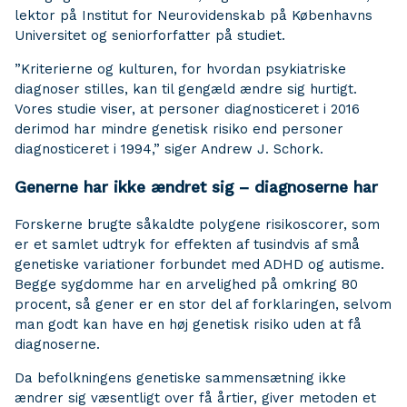
lektor på Institut for Neurovidenskab på Københavns
Universitet og seniorforfatter på studiet.
”Kriterierne og kulturen, for hvordan psykiatriske
diagnoser stilles, kan til gengæld ændre sig hurtigt.
Vores studie viser, at personer diagnosticeret i 2016
derimod har mindre genetisk risiko end personer
diagnosticeret i 1994,” siger Andrew J. Schork.
Generne har ikke ændret sig – diagnoserne har
Forskerne brugte såkaldte polygene risikoscorer, som
er et samlet udtryk for effekten af tusindvis af små
genetiske variationer forbundet med ADHD og autisme.
Begge sygdomme har en arvelighed på omkring 80
procent, så gener er en stor del af forklaringen, selvom
man godt kan have en høj genetisk risiko uden at få
diagnoserne.
Da befolkningens genetiske sammensætning ikke
ændrer sig væsentligt over få årtier, giver metoden et