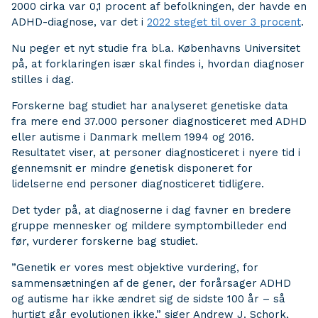
2000 cirka var 0,1 procent af befolkningen, der havde en
ADHD-diagnose, var det i
2022 steget til over 3 procent
.
Nu peger et nyt studie fra bl.a. Københavns Universitet
på, at forklaringen især skal findes i, hvordan diagnoser
stilles i dag.
Forskerne bag studiet har analyseret genetiske data
fra mere end 37.000 personer diagnosticeret med ADHD
eller autisme i Danmark mellem 1994 og 2016.
Resultatet viser, at personer diagnosticeret i nyere tid i
gennemsnit er mindre genetisk disponeret for
lidelserne end personer diagnosticeret tidligere.
Det tyder på, at diagnoserne i dag favner en bredere
gruppe mennesker og mildere symptombilleder end
før, vurderer forskerne bag studiet.
”Genetik er vores mest objektive vurdering, for
sammensætningen af de gener, der forårsager ADHD
og autisme har ikke ændret sig de sidste 100 år – så
hurtigt går evolutionen ikke,” siger Andrew J. Schork,