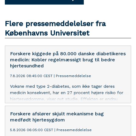
Flere pressemeddelelser fra
Københavns Universitet
Forskere kiggede på 80.000 danske diabetikeres
medicin: Kobler regelmæssigt brug til bedre
hjertesundhed
7.8.2026 08:45:00 CEST
|
Pressemeddelelse
Voksne med type 2-diabetes, som ikke tager deres
medicin konsekvent, har en 27 procent højere risiko for
hjertesygdomme, viser nyt studie. Effekten er endnu
stærkere blandt yngre patienter.
Forskere afslører skjult mekanisme bag
medfødt hjertesygdom
5.8.2026 06:05:00 CEST
|
Pressemeddelelse