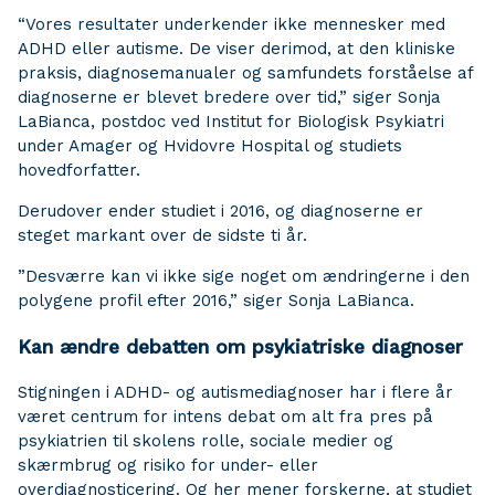
“Vores resultater underkender ikke mennesker med
ADHD eller autisme. De viser derimod, at den kliniske
praksis, diagnosemanualer og samfundets forståelse af
diagnoserne er blevet bredere over tid,” siger Sonja
LaBianca, postdoc ved Institut for Biologisk Psykiatri
under Amager og Hvidovre Hospital og studiets
hovedforfatter.
Derudover ender studiet i 2016, og diagnoserne er
steget markant over de sidste ti år.
”Desværre kan vi ikke sige noget om ændringerne i den
polygene profil efter 2016,” siger Sonja LaBianca.
Kan ændre debatten om psykiatriske diagnoser
Stigningen i ADHD- og autismediagnoser har i flere år
været centrum for intens debat om alt fra pres på
psykiatrien til skolens rolle, sociale medier og
skærmbrug og risiko for under- eller
overdiagnosticering. Og her mener forskerne, at studiet