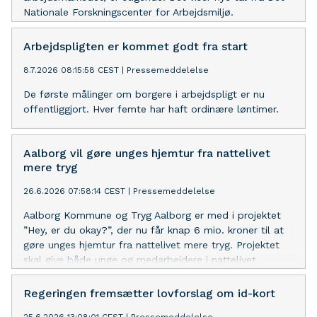
Nationale Forskningscenter for Arbejdsmiljø.
Arbejdspligten er kommet godt fra start
8.7.2026 08:15:58 CEST
|
Pressemeddelelse
De første målinger om borgere i arbejdspligt er nu
offentliggjort. Hver femte har haft ordinære løntimer.
Aalborg vil gøre unges hjemtur fra nattelivet
mere tryg
26.6.2026 07:58:14 CEST
|
Pressemeddelelse
Aalborg Kommune og Tryg Aalborg er med i projektet
”Hey, er du okay?”, der nu får knap 6 mio. kroner til at
gøre unges hjemtur fra nattelivet mere tryg. Projektet
skal give både unge og medarbejdere i nattelivet
konkrete redskaber til at forebygge og håndtere utrygge
situationer.
Regeringen fremsætter lovforslag om id-kort