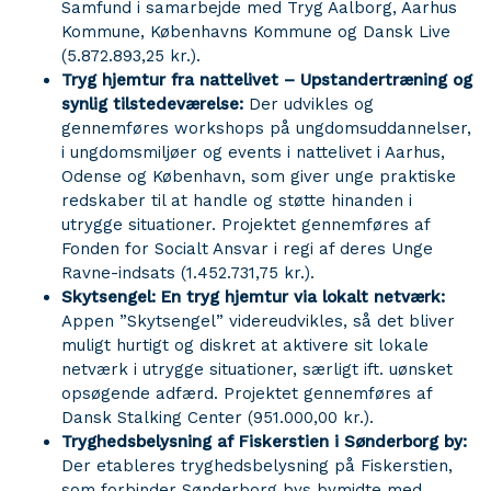
Samfund i samarbejde med Tryg Aalborg, Aarhus
Kommune, Københavns Kommune og Dansk Live
(5.872.893,25 kr.).
Tryg hjemtur fra nattelivet – Upstandertræning og
synlig tilstedeværelse:
Der udvikles og
gennemføres workshops på ungdomsuddannelser,
i ungdomsmiljøer og events i nattelivet i Aarhus,
Odense og København, som giver unge praktiske
redskaber til at handle og støtte hinanden i
utrygge situationer. Projektet gennemføres af
Fonden for Socialt Ansvar i regi af deres Unge
Ravne-indsats (1.452.731,75 kr.).
Skytsengel: En tryg hjemtur via lokalt netværk:
Appen ”Skytsengel” videreudvikles, så det bliver
muligt hurtigt og diskret at aktivere sit lokale
netværk i utrygge situationer, særligt ift. uønsket
opsøgende adfærd. Projektet gennemføres af
Dansk Stalking Center (951.000,00 kr.).
Tryghedsbelysning af Fiskerstien i Sønderborg by:
Der etableres tryghedsbelysning på Fiskerstien,
som forbinder Sønderborg bys bymidte med