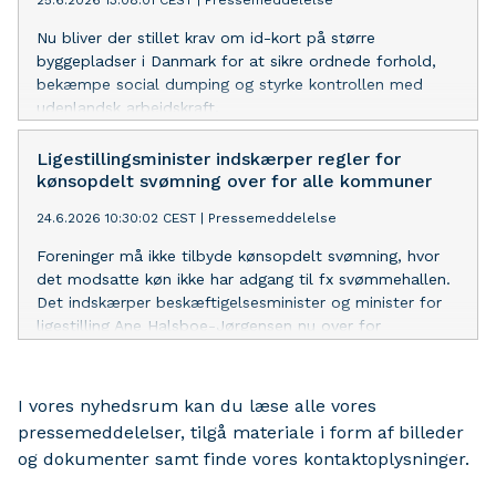
25.6.2026 13:08:01 CEST
|
Pressemeddelelse
Nu bliver der stillet krav om id-kort på større
byggepladser i Danmark for at sikre ordnede forhold,
bekæmpe social dumping og styrke kontrollen med
udenlandsk arbejdskraft.
Ligestillingsminister indskærper regler for
kønsopdelt svømning over for alle kommuner
24.6.2026 10:30:02 CEST
|
Pressemeddelelse
Foreninger må ikke tilbyde kønsopdelt svømning, hvor
det modsatte køn ikke har adgang til fx svømmehallen.
Det indskærper beskæftigelsesminister og minister for
ligestilling Ane Halsboe-Jørgensen nu over for
kommunerne.
I vores nyhedsrum kan du læse alle vores
pressemeddelelser, tilgå materiale i form af billeder
og dokumenter samt finde vores kontaktoplysninger.