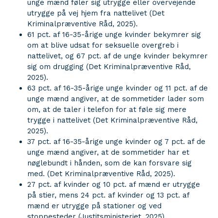
unge mænd føler sig utrygge eller overvejende
utrygge på vej hjem fra nattelivet (Det
Kriminalpræventive Råd, 2025).
61 pct. af 16-35-årige unge kvinder bekymrer sig
om at blive udsat for seksuelle overgreb i
nattelivet, og 67 pct. af de unge kvinder bekymrer
sig om drugging (Det Kriminalpræventive Råd,
2025).
63 pct. af 16-35-årige unge kvinder og 11 pct. af de
unge mænd angiver, at de sommetider lader som
om, at de taler i telefon for at føle sig mere
trygge i nattelivet (Det Kriminalpræventive Råd,
2025).
37 pct. af 16-35-årige unge kvinder og 7 pct. af de
unge mænd angiver, at de sommetider har et
nøglebundt i hånden, som de kan forsvare sig
med. (Det Kriminalpræventive Råd, 2025).
27 pct. af kvinder og 10 pct. af mænd er utrygge
på stier, mens 24 pct. af kvinder og 13 pct. af
mænd er utrygge på stationer og ved
stoppesteder (Justitsministeriet, 2025).