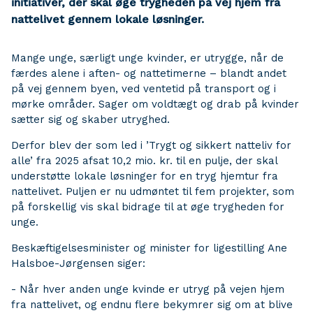
initiativer, der skal øge trygheden på vej hjem fra
nattelivet gennem lokale løsninger.
Mange unge, særligt unge kvinder, er utrygge, når de
færdes alene i aften- og nattetimerne – blandt andet
på vej gennem byen, ved ventetid på transport og i
mørke områder. Sager om voldtægt og drab på kvinder
sætter sig og skaber utryghed.
Derfor blev der som led i ’Trygt og sikkert natteliv for
alle’ fra 2025 afsat 10,2 mio. kr. til en pulje, der skal
understøtte lokale løsninger for en tryg hjemtur fra
nattelivet. Puljen er nu udmøntet til fem projekter, som
på forskellig vis skal bidrage til at øge trygheden for
unge.
Beskæftigelsesminister og minister for ligestilling Ane
Halsboe-Jørgensen siger:
- Når hver anden unge kvinde er utryg på vejen hjem
fra nattelivet, og endnu flere bekymrer sig om at blive