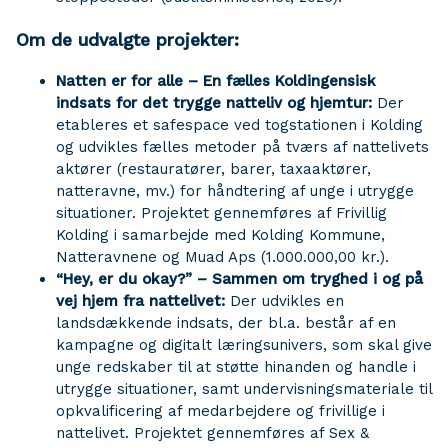
Om de udvalgte projekter:
Natten er for alle – En fælles Koldingensisk
indsats for det trygge natteliv og hjemtur:
Der
etableres et safespace ved togstationen i Kolding
og udvikles fælles metoder på tværs af nattelivets
aktører (restauratører, barer, taxaaktører,
natteravne, mv.) for håndtering af unge i utrygge
situationer. Projektet gennemføres af Frivillig
Kolding i samarbejde med Kolding Kommune,
Natteravnene og Muad Aps (1.000.000,00 kr.).
“Hey, er du okay?” – Sammen om tryghed i og på
vej hjem fra nattelivet:
Der udvikles en
landsdækkende indsats, der bl.a. består af en
kampagne og digitalt læringsunivers, som skal give
unge redskaber til at støtte hinanden og handle i
utrygge situationer, samt undervisningsmateriale til
opkvalificering af medarbejdere og frivillige i
nattelivet. Projektet gennemføres af Sex &