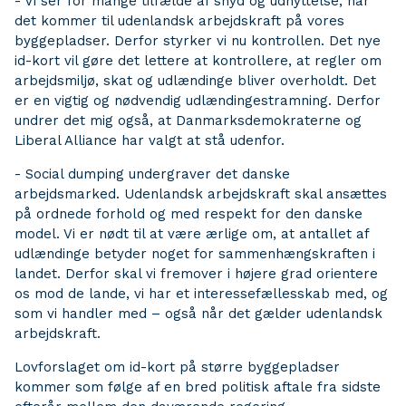
- Vi ser for mange tilfælde af snyd og udnyttelse, når
det kommer til udenlandsk arbejdskraft på vores
byggepladser. Derfor styrker vi nu kontrollen. Det nye
id-kort vil gøre det lettere at kontrollere, at regler om
arbejdsmiljø, skat og udlændinge bliver overholdt. Det
er en vigtig og nødvendig udlændingestramning. Derfor
undrer det mig også, at Danmarksdemokraterne og
Liberal Alliance har valgt at stå udenfor.
- Social dumping undergraver det danske
arbejdsmarked. Udenlandsk arbejdskraft skal ansættes
på ordnede forhold og med respekt for den danske
model. Vi er nødt til at være ærlige om, at antallet af
udlændinge betyder noget for sammenhængskraften i
landet. Derfor skal vi fremover i højere grad orientere
os mod de lande, vi har et interessefællesskab med, og
som vi handler med – også når det gælder udenlandsk
arbejdskraft.
Lovforslaget om id-kort på større byggepladser
kommer som følge af en bred politisk aftale fra sidste