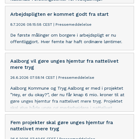
Arbejdspligten er kommet godt fra start
8.7.2026 08:15:58 CEST
|
Pressemeddelelse
De første målinger om borgere i arbejdspligt er nu
offentliggjort. Hver femte har haft ordinære løntimer.
Aalborg vil gøre unges hjemtur fra nattelivet
mere tryg
26.6.2026 07:58:14 CEST
|
Pressemeddelelse
Aalborg Kommune og Tryg Aalborg er med i projektet
”Hey, er du okay?”, der nu får knap 6 mio. kroner til at
gøre unges hjemtur fra nattelivet mere tryg. Projektet
skal give både unge og medarbejdere i nattelivet
konkrete redskaber til at forebygge og håndtere utrygge
situationer.
Fem projekter skal gøre unges hjemtur fra
nattelivet mere tryg