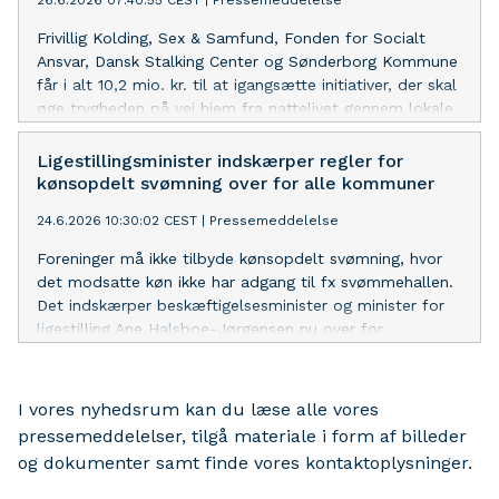
26.6.2026 07:40:55 CEST
|
Pressemeddelelse
Frivillig Kolding, Sex & Samfund, Fonden for Socialt
Ansvar, Dansk Stalking Center og Sønderborg Kommune
får i alt 10,2 mio. kr. til at igangsætte initiativer, der skal
øge trygheden på vej hjem fra nattelivet gennem lokale
løsninger.
Ligestillingsminister indskærper regler for
kønsopdelt svømning over for alle kommuner
24.6.2026 10:30:02 CEST
|
Pressemeddelelse
Foreninger må ikke tilbyde kønsopdelt svømning, hvor
det modsatte køn ikke har adgang til fx svømmehallen.
Det indskærper beskæftigelsesminister og minister for
ligestilling Ane Halsboe-Jørgensen nu over for
kommunerne.
I vores nyhedsrum kan du læse alle vores
pressemeddelelser, tilgå materiale i form af billeder
og dokumenter samt finde vores kontaktoplysninger.