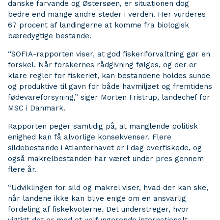
danske farvande og Østersøen, er situationen dog
bedre end mange andre steder i verden. Her vurderes
67 procent af landingerne at komme fra biologisk
bæredygtige bestande.
“SOFIA-rapporten viser, at god fiskeriforvaltning gør en
forskel. Når forskernes rådgivning følges, og der er
klare regler for fiskeriet, kan bestandene holdes sunde
og produktive til gavn for både havmiljøet og fremtidens
fødevareforsyning,” siger Morten Fristrup, landechef for
MSC i Danmark.
Rapporten peger samtidig på, at manglende politisk
enighed kan få alvorlige konsekvenser. Flere
sildebestande i Atlanterhavet er i dag overfiskede, og
også makrelbestanden har været under pres gennem
flere år.
“Udviklingen for sild og makrel viser, hvad der kan ske,
når landene ikke kan blive enige om en ansvarlig
fordeling af fiskekvoterne. Det understreger, hvor