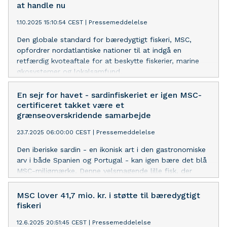
at handle nu
1.10.2025 15:10:54 CEST
|
Pressemeddelelse
Den globale standard for bæredygtigt fiskeri, MSC,
opfordrer nordatlantiske nationer til at indgå en
retfærdig kvoteaftale for at beskytte fiskerier, marine
økosystemer og lokalsamfund.
En sejr for havet - sardinfiskeriet er igen MSC-
certificeret takket være et
grænseoverskridende samarbejde
23.7.2025 06:00:00 CEST
|
Pressemeddelelse
Den iberiske sardin - en ikonisk art i den gastronomiske
arv i både Spanien og Portugal - kan igen bære det blå
MSC-miljømærke. Denne velsmagende lille fisk, der
fiskes langs den iberiske halvøs kyster, er ikke kun en
elsket klassiker på tapasmenuer, men også en vigtig del
MSC lover 41,7 mio. kr. i støtte til bæredygtigt
af det marine økosystem. Certificeringen er resultatet af
fiskeri
en stærk, fælles engagement og samarbejde på tværs
12.6.2025 20:51:45 CEST
|
Pressemeddelelse
af landegrænser, for bæredygtigt fiskeri.