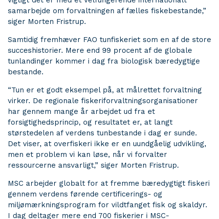
vigtigt det er med et velfungerende internationalt
samarbejde om forvaltningen af fælles fiskebestande,”
siger Morten Fristrup.
Samtidig fremhæver FAO tunfiskeriet som en af de store
succeshistorier. Mere end 99 procent af de globale
tunlandinger kommer i dag fra biologisk bæredygtige
bestande.
“Tun er et godt eksempel på, at målrettet forvaltning
virker. De regionale fiskeriforvaltningsorganisationer
har gennem mange år arbejdet ud fra et
forsigtighedsprincip, og resultatet er, at langt
størstedelen af verdens tunbestande i dag er sunde.
Det viser, at overfiskeri ikke er en uundgåelig udvikling,
men et problem vi kan løse, når vi forvalter
ressourcerne ansvarligt,” siger Morten Fristrup.
MSC arbejder globalt for at fremme bæredygtigt fiskeri
gennem verdens førende certificerings- og
miljømærkningsprogram for vildtfanget fisk og skaldyr.
I dag deltager mere end 700 fiskerier i MSC-