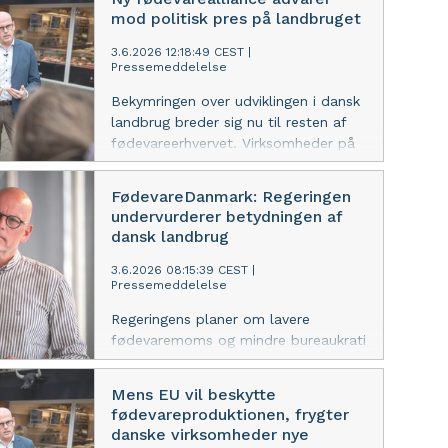
efter at nye tal viser, at importen af
mod politisk pres på landbruget
svine-, okse- og kyllingekød er
næsten tredoblet siden
3.6.2026 12:18:49 CEST
|
Pressemeddelelse
årtusindskiftet.
Bekymringen over udviklingen i dansk
landbrug breder sig nu til resten af
fødevareerhvervet. Virksomheder på
tværs af branchen frygter, at nye
politiske indgreb vil koste
FødevareDanmark: Regeringen
arbejdspladser og investeringer. De
undervurderer betydningen af
har derfor samlet sig i
dansk landbrug
Fødevarealliancen.
3.6.2026 08:15:39 CEST
|
Pressemeddelelse
Regeringens planer om lavere
fødevaremoms og mindre bureaukrati
får ros af FødevareDanmark. Til
gengæld er brancheorganisationen
Mens EU vil beskytte
dybt bekymret for regeringens kurs
fødevareproduktionen, frygter
på landbrugsområdet, som risikerer
danske virksomheder nye
at ramme hele fødevareklyngen