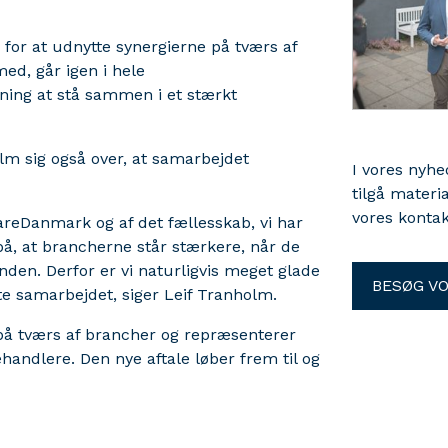
n for at udnytte synergierne på tværs af
ed, går igen i hele
ning at stå sammen i et stærkt
 sig også over, at samarbejdet
I vores nyh
tilgå materi
vores kontak
areDanmark og af det fællesskab, vi har
på, at brancherne står stærkere, når de
den. Derfor er vi naturligvis meget glade
BESØG V
te samarbejdet, siger Leif Tranholm.
å tværs af brancher og repræsenterer
handlere. Den nye aftale løber frem til og