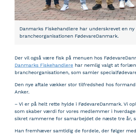
Danmarks Fiskehandlere har underskrevet en ny 
brancheorganisationen FødevareDanmark.
Der vil også være fisk på menuen hos FødevareDa
Danmarks Fiskehandlere
har nemlig valgt at forl
brancheorganisationen, som samler specialfødevare
Den nye aftale vækker stor tilfredshed hos forman
Anker.
– Vi er på helt rette hylde i FødevareDanmark. Vi o
som skaber værdi for vores medlemmer i hverdagen. D
sikret rammerne for samarbejdet de næste tre år, s
Han fremhæver samtidig de fordele, der følger med 