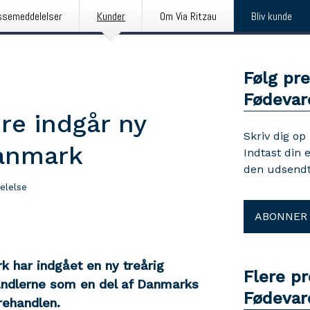
ssemeddelelser
Kunder
Om Via Ritzau
Bliv kunde
Følg pr
Fødeva
re indgår ny
Skriv dig op
anmark
Indtast din 
den udsendt
elelse
ABONNER
har indgået en ny treårig
Flere p
andlerne som en del af Danmarks
Fødeva
rehandlen.