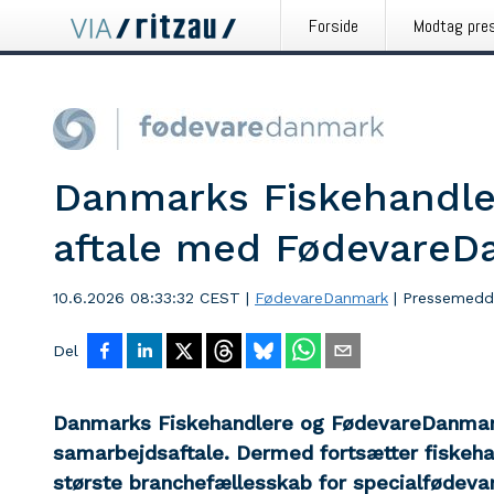
Forside
Modtag pre
Danmarks Fiskehandle
aftale med FødevareD
10.6.2026 08:33:32 CEST
|
FødevareDanmark
|
Pressemedd
Del
Danmarks Fiskehandlere og FødevareDanmark 
samarbejdsaftale. Dermed fortsætter fiskeh
største branchefællesskab for specialfødeva