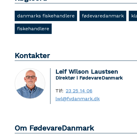
danmarks fiskehandlere
fødevaredanmark
kl
fiskehandlere
Kontakter
Leif Wilson Laustsen
Direktør i FødevareDanmark
Tlf:
23 25 14 06
lwl@fvdanmark.dk
Om FødevareDanmark