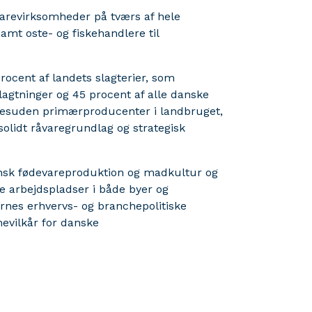
arevirksomheder på tværs af hele
samt oste- og fiskehandlere til
cent af landets slagterier, som
lagtninger og 45 procent af alle danske
 desuden primærproducenter i landbruget,
olidt råvaregrundlag og strategisk
sk fødevareproduktion og madkultur og
le arbejdspladser i både byer og
rnes erhvervs- og branchepolitiske
evilkår for danske