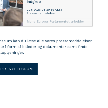
indgreb
hårdt.
20.5.2026 08:29:59 CEST
|
Pressemeddelelse
Mens Europa-Parlamentet arbejder
for at beskyttet den europæiske
fødevareproduktion, frygter
FødevareDanmark, at de
edsrum kan du læse alle vores pressemeddelelser,
igangværende regeringsforhandlinger
ale i form af billeder og dokumenter samt finde
bevæger Danmark i den modsatte
retning.
toplysninger.
ORES NYHEDSRUM