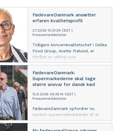
FødevareDanmark ansætter
erfaren kvalitetsprofil
3.7.2026 10:21:39 CEST
|
Pressemeddelelse
Tidligere koncernkvalitetschef i Delika
Food Group, Anette Frølund, er
tiltrådt en stilling som
fødevarekonsulent hos
brancheorganisationen
FødevareDanmark:
FødevareDanmark.
Supermarkederne skal tage
større ansvar for dansk kød
12.6.2026 09:35:14 CEST
|
Pressemeddelelse
FødevareDanmark opfordrer nu
landets supermarkedskæder til at
tage et større ansvar for at prioritere
dansk kød. Opfordringen kommer,
Ny fødevarealliance advarer