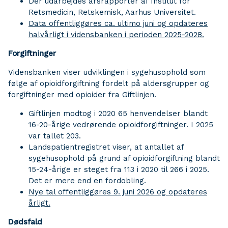
Der udarbejdes årsrapporter af Institut for
Retsmedicin, Retskemisk, Aarhus Universitet.
Data offentliggøres ca. ultimo juni og opdateres
halvårligt i vidensbanken i perioden 2025-2028.
Forgiftninger
Vidensbanken viser udviklingen i sygehusophold som
følge af opioidforgiftning fordelt på aldersgrupper og
forgiftninger med opioider fra Giftlinjen.
Giftlinjen modtog i 2020 65 henvendelser blandt
16-20-årige vedrørende opioidforgiftninger. I 2025
var tallet 203.
Landspatientregistret viser, at antallet af
sygehusophold på grund af opioidforgiftning blandt
15-24-årige er steget fra 113 i 2020 til 266 i 2025.
Det er mere end en fordobling.
Nye tal offentliggøres 9. juni 2026 og opdateres
årligt.
Dødsfald