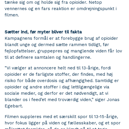
tænke sig om og holde sig fra opioider. Netop
vennernes og en fars reaktion er omdrejningspunkt i
filmen.
Sætter ind, før myter bliver til fakta
Kampagnens formål er at forebygge brug af opioider
blandt unge og dermed sætte rammen tidligt, før
fejlopfattelser, gruppepres og manglende viden får lov
til at definere samtalen og handlingerne.
”Vi vælger at annoncere helt ned til 13-årige, fordi
opioider er de farligste stoffer, der findes, med høj
risiko for både overdosis og afhængighed. Samtidig er
opioider og andre stoffer i dag lettilgængelige via
sociale medier, og derfor er det nødvendigt, at vi
blander os i feed’et med troværdig viden,” siger Jonas
Egebart.
Filmen suppleres med et særskilt spor til 13-15-årige,
hvor fokus ligger på viden og fællesskaber, og et spor