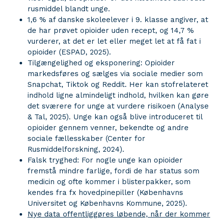
rusmiddel blandt unge.
1,6 % af danske skoleelever i 9. klasse angiver, at
de har prøvet opioider uden recept, og 14,7 %
vurderer, at det er let eller meget let at få fat i
opioider (ESPAD, 2025).
Tilgængelighed og eksponering: Opioider
markedsføres og sælges via sociale medier som
Snapchat, Tiktok og Reddit. Her kan stofrelateret
indhold ligne almindeligt indhold, hvilken kan gøre
det sværere for unge at vurdere risikoen (Analyse
& Tal, 2025). Unge kan også blive introduceret til
opioider gennem venner, bekendte og andre
sociale fællesskaber (Center for
Rusmiddelforskning, 2024).
Falsk tryghed: For nogle unge kan opioider
fremstå mindre farlige, fordi de har status som
medicin og ofte kommer i blisterpakker, som
kendes fra fx hovedpinepiller (Københavns
Universitet og Københavns Kommune, 2025).
Nye data offentliggøres løbende, når der kommer