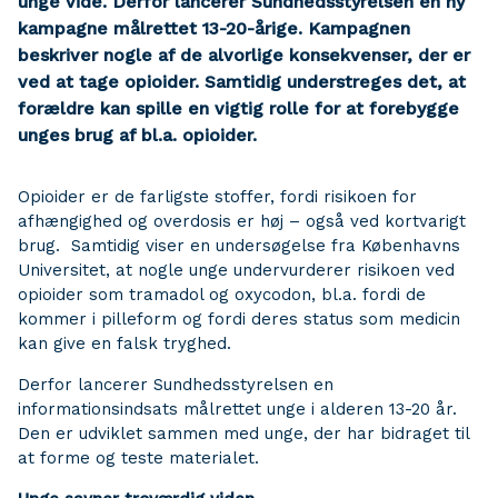
unge vide. Derfor lancerer Sundhedsstyrelsen en ny
kampagne målrettet 13-20-årige. Kampagnen
beskriver nogle af de alvorlige konsekvenser, der er
ved at tage opioider. Samtidig understreges det, at
forældre kan spille en vigtig rolle for at forebygge
unges brug af bl.a. opioider.
Opioider er de farligste stoffer, fordi risikoen for
afhængighed og overdosis er høj – også ved kortvarigt
brug. Samtidig viser en undersøgelse fra Københavns
Universitet, at nogle unge undervurderer risikoen ved
opioider som tramadol og oxycodon, bl.a. fordi de
kommer i pilleform og fordi deres status som medicin
kan give en falsk tryghed.
Derfor lancerer Sundhedsstyrelsen en
informationsindsats målrettet unge i alderen 13-20 år.
Den er udviklet sammen med unge, der har bidraget til
at forme og teste materialet.