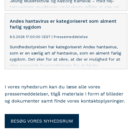
Jelling Musikfestival og Aalborg Karneval – med nej-
tatoveringer, musikbingo og konkrete måder at sige nej
til stoffer på.
Andes hantavirus er kategoriseret som alment
farlig sygdom
8.5.2026 17:00:00 CEST
|
Pressemeddelelse
Sundhedsstyrelsen har kategoriseret Andes hantavirus,
som er en særlig art af hantavirus, som en alment farlig
sygdom. Det sker for at sikre, at der er mulighed for at
sikre passende foranstaltninger for at hindre
smittespredning, hvis sygdommen påvises hos personer
i Danmark. Sygdommen skal desuden anmeldes af
læger telefonisk og skriftligt.
I vores nyhedsrum kan du læse alle vores
pressemeddelelser, tilgå materiale i form af billeder
og dokumenter samt finde vores kontaktoplysninger.
BESØG VORES NYHEDSRUM