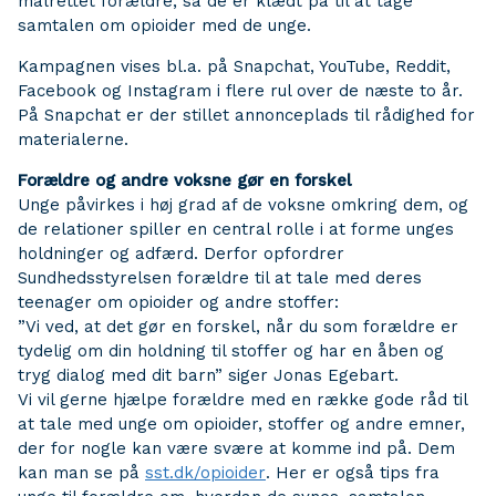
målrettet forældre, så de er klædt på til at tage
samtalen om opioider med de unge.
Kampagnen vises bl.a. på Snapchat, YouTube, Reddit,
Facebook og Instagram i flere rul over de næste to år.
På Snapchat er der stillet annonceplads til rådighed for
materialerne.
Forældre og andre voksne gør en forskel
Unge påvirkes i høj grad af de voksne omkring dem, og
de relationer spiller en central rolle i at forme unges
holdninger og adfærd. Derfor opfordrer
Sundhedsstyrelsen forældre til at tale med deres
teenager om opioider og andre stoffer:
”Vi ved, at det gør en forskel, når du som forældre er
tydelig om din holdning til stoffer og har en åben og
tryg dialog med dit barn” siger Jonas Egebart.
Vi vil gerne hjælpe forældre med en række gode råd til
at tale med unge om opioider, stoffer og andre emner,
der for nogle kan være svære at komme ind på. Dem
kan man se på
sst.dk/opioider
. Her er også tips fra