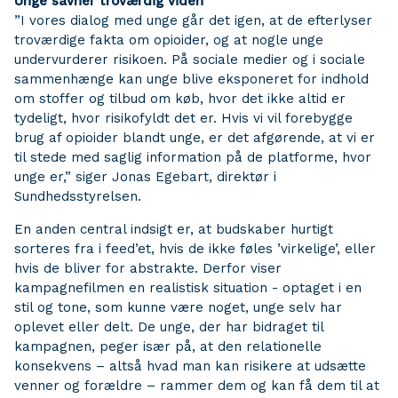
Unge savner troværdig viden
”I vores dialog med unge går det igen, at de efterlyser
troværdige fakta om opioider, og at nogle unge
undervurderer risikoen. På sociale medier og i sociale
sammenhænge kan unge blive eksponeret for indhold
om stoffer og tilbud om køb, hvor det ikke altid er
tydeligt, hvor risikofyldt det er. Hvis vi vil forebygge
brug af opioider blandt unge, er det afgørende, at vi er
til stede med saglig information på de platforme, hvor
unge er,” siger Jonas Egebart, direktør i
Sundhedsstyrelsen.
En anden central indsigt er, at budskaber hurtigt
sorteres fra i feed’et, hvis de ikke føles ’virkelige’, eller
hvis de bliver for abstrakte. Derfor viser
kampagnefilmen en realistisk situation - optaget i en
stil og tone, som kunne være noget, unge selv har
oplevet eller delt. De unge, der har bidraget til
kampagnen, peger især på, at den relationelle
konsekvens – altså hvad man kan risikere at udsætte
venner og forældre – rammer dem og kan få dem til at