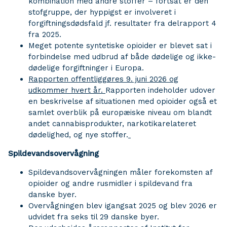
kombination med andre stoffer – fortsat er den
stofgruppe, der hyppigst er involveret i
forgiftningsdødsfald jf. resultater fra delrapport 4
fra 2025.
Meget potente syntetiske opioider er blevet sat i
forbindelse med udbrud af både dødelige og ikke-
dødelige forgiftninger i Europa.
Rapporten offentliggøres 9. juni 2026 og
udkommer hvert år.
Rapporten indeholder udover
en beskrivelse af situationen med opioider også et
samlet overblik på europæiske niveau om blandt
andet cannabisprodukter, narkotikarelateret
dødelighed, og nye stoffer.
Spildevandsovervågning
Spildevandsovervågningen måler forekomsten af
opioider og andre rusmidler i spildevand fra
danske byer.
Overvågningen blev igangsat 2025 og blev 2026 er
udvidet fra seks til 29 danske byer.