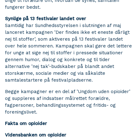
unge til forældre om, hvordan de synes, samtalen
fungerer bedst.
Synlige på 13 festivaler landet over
Samtidig har Sundhedsstyrelsen i slutningen af maj
lanceret kampagnen ’Der findes ikke et eneste dårligt
nej til stoffer’, som aktiveres på 13 festivaler landet
over hele sommeren. Kampagnen skal gøre det lettere
for unge at sige nej til stoffer i pressede situationer
gennem humor, dialog og konkrete og til tider
alternative ’nej tak’-budskaber på blandt andet
storskærme, sociale medier og via såkaldte
samtalestartere på festivalpladserne.
Begge kampagner er en del af ’Ungdom uden opioider’
og suppleres af indsatser målrettet forældre,
fagpersoner, behandlingssystemet og fritids- og
foreningslivet.
Fakta om opioider
Vidensbanken om opioider