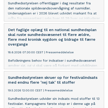
Sundhedsstyrelsen offentliggør i dag resultater fra
den nationale spildevandsovervågning af rusmidler.
Undersøgelsen er i 2026 blevet udvidet markant fra at
måle fra renseanlæg i seks byer til 29 byer og inkluderer
nu målinger på fentanyl.
Det faglige oplæg til en national sundhedsplan
skal ruste sundhedsvæsenet til flere ældre,
flere med kronisk sygdom og bidrage til færre
overgange
18.6.2026 07:30:00 CEST
|
Pressemeddelelse
Befolkningens behov for indsatser i sundhedsvæsenet
ændrer sig, og vi skal være på forkant med udviklingen
for at have et robust sundhedsvæsen, der både
matcher udviklingen i befolkningen og nye muligheder
Sundhedsstyrelsen skruer op for festivalindsats
inden for forebyggelse, behandling og teknologi.
med endnu flere ’nej tak’ til stoffer
Sundhedsstyrelsen har som led i sundhedsreformen
19.5.2026 12:00:00 CEST
|
Pressemeddelelse
udarbejdet et fagligt oplæg til en national
sundhedsplan, der markerer et paradigmeskift i det
Sundhedsstyrelsen udvider sin indsats mod stoffer til 13
danske sundhedslandskab.
festivaler. Kampagnens første stop er i denne uge på