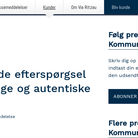
ssemeddelelser
Kunder
Om Via Ritzau
Bliv kunde
Følg pr
Kommun
Skriv dig op
Indtast din 
de efterspørgsel
den udsendt
ige og autentiske
ABONNER
delelse
Flere p
Kommun