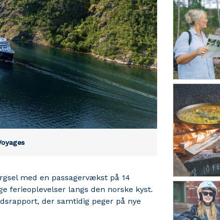
Voyages
pørgsel med en passagervækst på 14
e ferieoplevelser langs den norske kyst.
dsrapport, der samtidig peger på nye