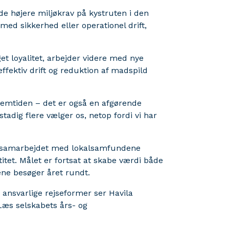
lde højere miljøkrav på kystruten i den
d sikkerhed eller operationel drift,
t loyalitet, arbejder videre med nye
effektiv drift og reduktion af madspild
remtiden – det er også en afgørende
t stadig flere vælger os, netop fordi vi har
og samarbejdet med lokalsamfundene
titet. Målet er fortsat at skabe værdi både
ne besøger året rundt.
 ansvarlige rejseformer ser Havila
Læs selskabets års- og