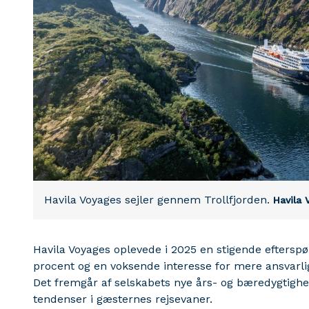
Havila Voyages sejler gennem Trollfjorden.
Havila 
Havila Voyages oplevede i 2025 en stigende efters
procent og en voksende interesse for mere ansvarlig
Det fremgår af selskabets nye års- og bæredygtighe
tendenser i gæsternes rejsevaner.