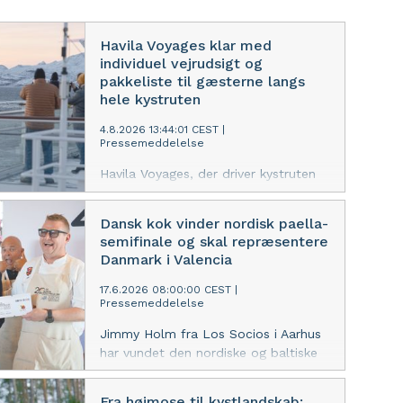
Havila Voyages klar med
individuel vejrudsigt og
pakkeliste til gæsterne langs
hele kystruten
4.8.2026 13:44:01 CEST
|
Pressemeddelelse
Havila Voyages, der driver kystruten
langs den norske kyst fra Bergen til
Kirkenes, lancerer nu en ny, digital
Dansk kok vinder nordisk paella-
tjeneste, der hjælper gæsterne med
semifinale og skal repræsentere
at forberede sig på rejsen langs
Danmark i Valencia
Norges kyst. Når gæsterne indtaster
deres rejsedetaljer, kan de se
17.6.2026 08:00:00 CEST
|
Pressemeddelelse
vejrudsigten ved hver af rutens 34
havne præcis den dag, skibet
Jimmy Holm fra Los Socios i Aarhus
anløber. Tjenesten indeholder også
har vundet den nordiske og baltiske
en personlig pakkeliste.
semifinale i World Paella Day Cup
2026. Den 20. september skal han
Fra højmose til kystlandskab: