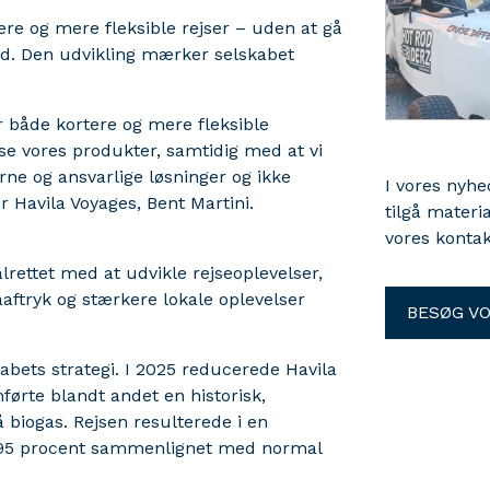
tere og mere fleksible rejser – uden at gå
d. Den udvikling mærker selskabet
r både kortere og mere fleksible
asse vores produkter, samtidig med at vi
erne og ansvarlige løsninger og ikke
I vores nyh
r Havila Voyages, Bent Martini.
tilgå materi
vores kontak
rettet med at udvikle rejseoplevelser,
ftryk og stærkere lokale oplevelser
BESØG V
kabets strategi. I 2025 reducerede Havila
ørte blandt andet en historisk,
 biogas. Rejsen resulterede i en
 95 procent sammenlignet med normal