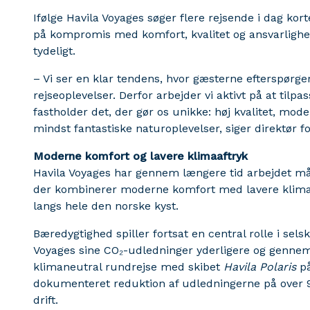
Ifølge Havila Voyages søger flere rejsende i dag kor
på kompromis med komfort, kvalitet og ansvarlighe
tydeligt.
– Vi ser en klar tendens, hvor gæsterne efterspørge
rejseoplevelser. Derfor arbejder vi aktivt på at tilp
fastholder det, der gør os unikke: høj kvalitet, mod
mindst fantastiske naturoplevelser, siger direktør fo
Moderne komfort og lavere klimaaftryk
Havila Voyages har gennem længere tid arbejdet mål
der kombinerer moderne komfort med lavere klimaa
langs hele den norske kyst.
Bæredygtighed spiller fortsat en central rolle i sels
Voyages sine CO₂-udledninger yderligere og gennemf
klimaneutral rundrejse med skibet
Havila Polaris
på
dokumenteret reduktion af udledningerne på over
drift.