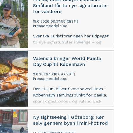
repræsentere Danmark og Norden i
Småland får to nye signaturruter
finalen i Valencia, hvor kokke fra hele
for vandrere
verden dyster om at lave den bedste
paella i rettens fødeby.
15.6.2026 09:37:58 CEST
|
Pressemeddelelse
Svenska Turistföreningen har udpeget
to nye signaturruter i Sverige – og
begge ligger i Småland. Med 160
kilometer kvalitetssikret vandring
Valencia bringer World Paella
gennem nationalpark, skove, søer og
Day Cup til København
kystnær kulturhistorie føjer regionen
nye muligheder til et outdoor-udbud,
2.6.2026 10:16:09 CEST
|
Pressemeddelelse
der også tæller bynær natur i Kalmar,
guidede nationalparkvandringer,
Den 11. juni bliver Skovshoved Havn i
gravelcykling og glamping med udsigt
København samlingspunkt for paella,
over Vättern.
spansk gastronomi og valenciansk
madkultur, når den nordiske og
baltiske semifinale i World Paella Day
Ny sightseeing i Göteborg: Kør
Cup 2026 afholdes hos i Skovshoved
selv gennem byen i mini-hot rod
havn. Kokke fra Danmark, Sverige,
Finland, Estland, Letland og Litauen