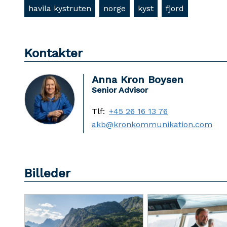
havila kystruten
norge
kyst
fjord
Kontakter
Anna Kron Boysen
Senior Advisor
Tlf:
+45 26 16 13 76
akb@kronkommunikation.com
Billeder