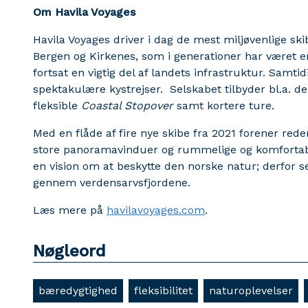
Om Havila Voyages
Havila Voyages driver i dag de mest miljøvenlige sk
Bergen og Kirkenes, som i generationer har været e
fortsat en vigtig del af landets infrastruktur. Sam
spektakulære kystrejser. Selskabet tilbyder bl.a. 
fleksible
Coastal Stopover
samt kortere ture.
Med en flåde af fire nye skibe fra 2021 forener red
store panoramavinduer og rummelige og komfortable
en vision om at beskytte den norske natur; derfor s
gennem verdensarvsfjordene.
Læs mere på
havilavoyages.com
.
Nøgleord
bæredygtighed
fleksibilitet
naturoplevelser