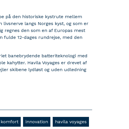
ibe på den historiske kystrute mellem
n livsnerve langs Norges kyst, og som er
tidig regnes den som en af Europas mest
den fulde 12-dages rundrejse, med den
eriet banebrydende batteriteknologi med
 kahytter. Havila Voyages er drevet af
ejler skibene lydløst og uden udledning
komfort
innovation
havila voyages