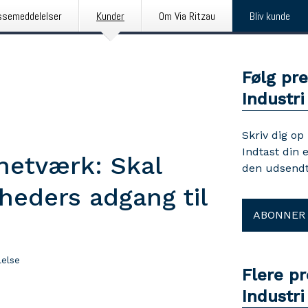
ssemeddelelser
Kunder
Om Via Ritzau
Bliv kunde
Følg pr
Industri
Skriv dig op
Indtast din 
-netværk: Skal
den udsendt
heders adgang til
ABONNER
else
Flere p
Industri