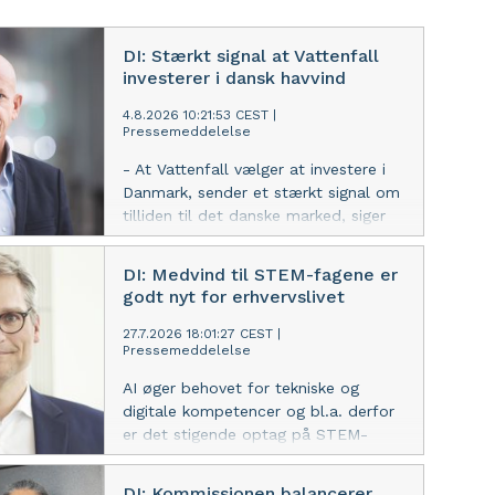
DI: Stærkt signal at Vattenfall
investerer i dansk havvind
4.8.2026 10:21:53 CEST
|
Pressemeddelelse
- At Vattenfall vælger at investere i
Danmark, sender et stærkt signal om
tilliden til det danske marked, siger
Troels Ranis, vicedirektør i DI.
DI: Medvind til STEM-fagene er
godt nyt for erhvervslivet
27.7.2026 18:01:27 CEST
|
Pressemeddelelse
AI øger behovet for tekniske og
digitale kompetencer og bl.a. derfor
er det stigende optag på STEM-
uddannelserne uden
ledighedsudfordringer godt nyt for
DI: Kommissionen balancerer