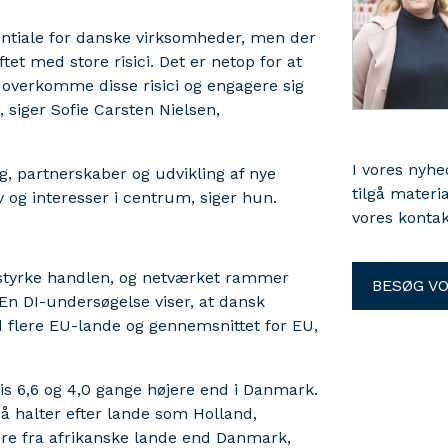
entiale for danske virksomheder, men der
t med store risici. Det er netop for at
overkomme disse risici og engagere sig
, siger Sofie Carsten Nielsen,
I vores nyh
g, partnerskaber og udvikling af nye
tilgå materi
g interesser i centrum, siger hun.
vores kontak
at styrke handlen, og netværket rammer
BESØG V
En DI-undersøgelse viser, at dansk
d flere EU-lande og gennemsnittet for EU,
is 6,6 og 4,0 gange højere end i Danmark.
 halter efter lande som Holland,
mere fra afrikanske lande end Danmark,