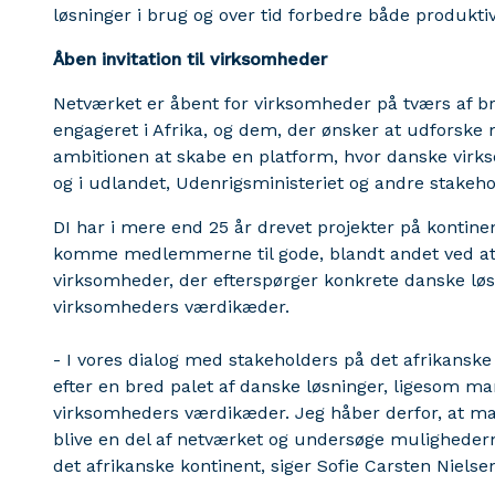
løsninger i brug og over tid forbedre både produkt
Åben invitation til virksomheder
Netværket er åbent for virksomheder på tværs af br
engageret i Afrika, og dem, der ønsker at udforske
ambitionen at skabe en platform, hvor danske vi
og i udlandet, Udenrigsministeriet og andre stakeh
DI har i mere end 25 år drevet projekter på kontinen
komme medlemmerne til gode, blandt andet ved at 
virksomheder, der efterspørger konkrete danske løsn
virksomheders værdikæder.
- I vores dialog med stakeholders på det afrikanske 
efter en bred palet af danske løsninger, ligesom m
virksomheders værdikæder. Jeg håber derfor, at man
blive en del af netværket og undersøge muligheder
det afrikanske kontinent, siger Sofie Carsten Nielse