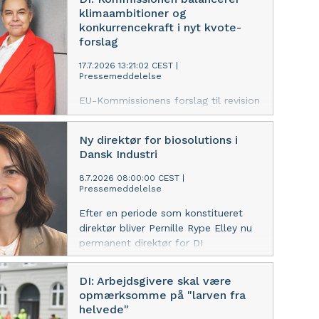
virksomhedernes innovation og
klimaambitioner og
konkurrencekraft, mener DI’s
konkurrencekraft i nyt kvote-
underdirektør.
forslag
17.7.2026 13:21:02 CEST
|
Pressemeddelelse
EU-Kommissionens forslag til revision
af EU's CO2-kvotesystem (ETS)
sender et vigtigt signal til de
Ny direktør for biosolutions i
virksomheder, der de kommende år
Dansk Industri
skal investere milliarder i den grønne
omstilling og deres langsigtede
8.7.2026 08:00:00 CEST
|
Pressemeddelelse
konkurrencekraft, lyder det fra DI.
Efter en periode som konstitueret
direktør bliver Pernille Rype Elley nu
permanent direktør for DI
Biosolutions og European
Biosolutions Coalition
DI: Arbejdsgivere skal være
opmærksomme på "larven fra
helvede"