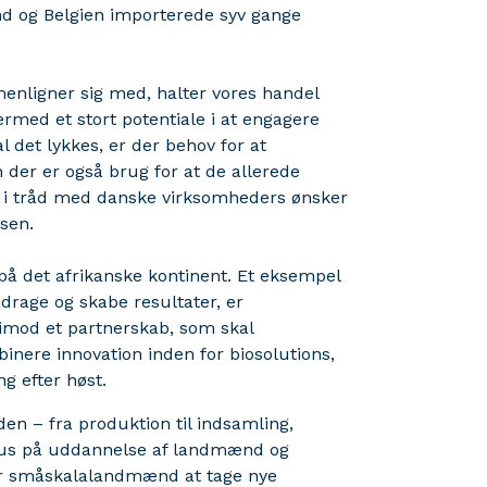
and og Belgien importerede syv gange
enligner sig med, halter vores handel
ermed et stort potentiale i at engagere
det lykkes, er der behov for at
n der er også brug for at de allerede
i tråd med danske virksomheders ønsker
lsen.
på det afrikanske kontinent. Et eksempel
rage og skabe resultater, er
imod et partnerskab, som skal
inere innovation inden for biosolutions,
g efter høst.
den – fra produktion til indsamling,
kus på uddannelse af landmænd og
for småskalalandmænd at tage nye