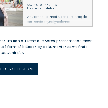
7.7.2026 10:58:42 CEST
|
Pressemeddelelse
Virksomheder med udendørs arbejde
bør kende myndighedernes
anbefalinger til værn mod hud- og
luftvejsgener, hvis de arbejder i
nærheden af "larven fra helvede",
edsrum kan du læse alle vores pressemeddelelser,
lyder det fra arbejdsmiljøekspert i
ale i form af billeder og dokumenter samt finde
Dansk Industri.
toplysninger.
ORES NYHEDSRUM