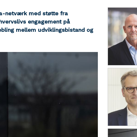
ika-netværk med støtte fra
erhvervslivs engagement på
obling mellem udviklingsbistand og