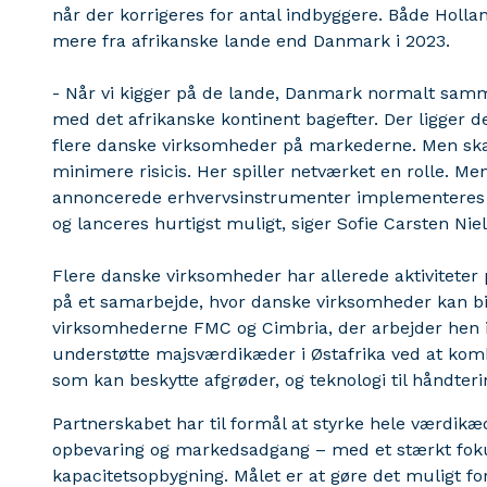
når der korrigeres for antal indbyggere. Både Holl
mere fra afrikanske lande end Danmark i 2023.
- Når vi kigger på de lande, Danmark normalt samm
med det afrikanske kontinent bagefter. Der ligger d
flere danske virksomheder på markederne. Men skal 
minimere risicis. Her spiller netværket en rolle. Me
annoncerede erhvervsinstrumenter implementeres 
og lanceres hurtigst muligt, siger Sofie Carsten Nie
Flere danske virksomheder har allerede aktiviteter 
på et samarbejde, hvor danske virksomheder kan bid
virksomhederne FMC og Cimbria, der arbejder hen 
understøtte majsværdikæder i Østafrika ved at komb
som kan beskytte afgrøder, og teknologi til håndterin
Partnerskabet har til formål at styrke hele værdikæ
opbevaring og markedsadgang – med et stærkt fo
kapacitetsopbygning. Målet er at gøre det muligt 