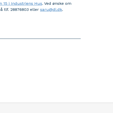
n 15 i Industriens Hus
. Ved ønske om
å tlf. 28876803 eller
saru@di.dk
.