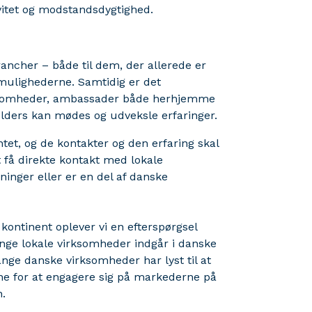
ivitet og modstandsdygtighed.
ancher – både til dem, der allerede er
 mulighederne. Samtidig er det
rksomheder, ambassader både herhjemme
olders kan mødes og udveksle erfaringer.
tet, og de kontakter og den erfaring skal
få direkte kontakt med lokale
inger eller er en del af danske
kontinent oplever vi en efterspørgsel
ange lokale virksomheder indgår i danske
ge danske virksomheder har lyst til at
ne for at engagere sig på markederne på
n.