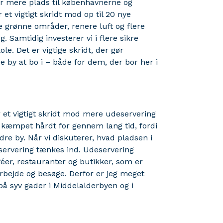
ver mere plads til københavnerne og
r et vigtigt skridt mod op til 20 nye
e grønne områder, renere luft og flere
 Samtidig investerer vi i flere sikre
ole. Det er vigtige skridt, der gør
 by at bo i – både for dem, der bor her i
er et vigtigt skridt mod mere udeservering
r kæmpet hårdt for gennem lang tid, fordi
re by. Når vi diskuterer, hvad pladsen i
eservering tænkes ind. Udeservering
aféer, restauranter og butikker, som er
 arbejde og besøge. Derfor er jeg meget
på syv gader i Middelalderbyen og i