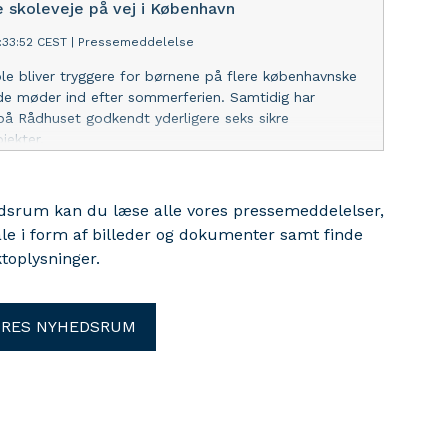
e skoleveje på vej i København
besøgende.
:33:52 CEST
|
Pressemeddelelse
kole bliver tryggere for børnene på flere københavnske
 de møder ind efter sommerferien. Samtidig har
 på Rådhuset godkendt yderligere seks sikre
jekter.
edsrum kan du læse alle vores pressemeddelelser,
ale i form af billeder og dokumenter samt finde
toplysninger.
ORES NYHEDSRUM