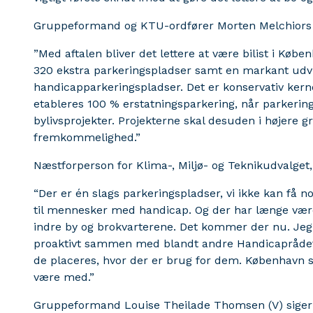
Gruppeformand og KTU-ordfører Morten Melchiors (
”Med aftalen bliver det lettere at være bilist i Køb
320 ekstra parkeringspladser samt en markant udvid
handicapparkeringspladser. Det er konservativ kernep
etableres 100 % erstatningsparkering, når parkerin
bylivsprojekter. Projekterne skal desuden i højere 
fremkommelighed.”
Næstforperson for Klima-, Miljø- og Teknikudvalget, 
“Der er én slags parkeringspladser, vi ikke kan få n
til mennesker med handicap. Og der har længe været
indre by og brokvarterene. Det kommer der nu. Jeg e
proaktivt sammen med blandt andre Handicaprådet
de placeres, hvor der er brug for dem. København s
være med.”
Gruppeformand Louise Theilade Thomsen (V) siger