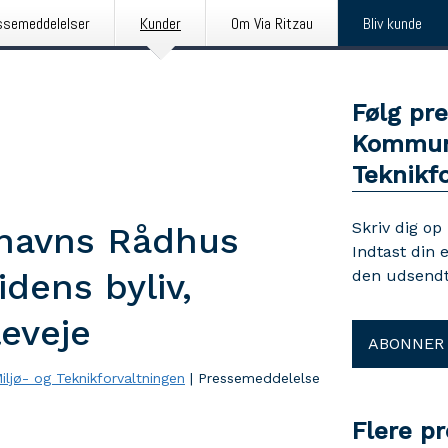
ssemeddelelser
Kunder
Om Via Ritzau
Bliv kunde
Følg pr
Kommune
Teknikf
Skriv dig op
nhavns Rådhus
Indtast din 
idens byliv,
den udsendt
leveje
ABONNER
jø- og Teknikforvaltningen
|
Pressemeddelelse
Flere p