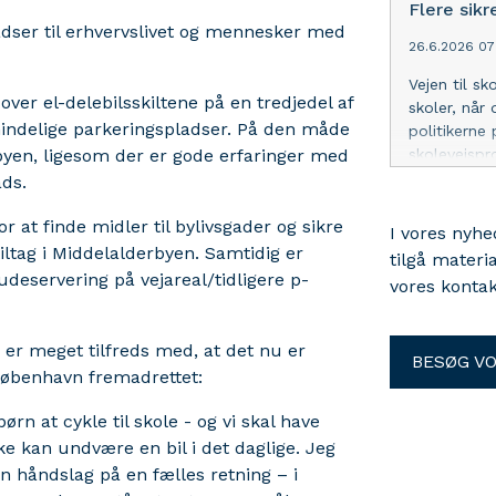
Flere sikr
dser til erhvervslivet og mennesker med
26.6.2026 07
Vejen til s
over el-delebilsskiltene på en tredjedel af
skoler, når
indelige parkeringspladser. På den måde
politikerne
 byen, ligesom der er gode erfaringer med
skolevejspro
ads.
r at finde midler til bylivsgader og sikre
I vores nyh
iltag i Middelalderbyen. Samtidig er
tilgå materi
deservering på vejareal/tidligere p-
vores kontak
 er meget tilfreds med, at det nu er
BESØG V
 København fremadrettet:
ørn at cykle til skole - og vi skal have
e kan undvære en bil i det daglige. Jeg
en håndslag på en fælles retning – i