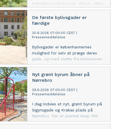
Københavns Kommune. Klima-, Miljø-
og Teknikforvaltningen arbejder på at
bekæmpe rederne med larver inden
De første bylivsgader er
weekenden, og der vil blive opsat
færdige
informationsskilte i området.
30.6.2026 07:00:00 CEST
|
Pressemeddelelse
Bylivsgader er københavnernes
mulighed for selv at præge deres
gade, og med støtte fra kommunen
til at gøre deres gade mere grøn og
rar at være i. Nu er de første
Nyt grønt byrum åbner på
bylivsgader i Ægirsgade og
Nørrebro
Thorsgade/Ydunsgade klar, flere er
på vej over sommeren.
29.6.2026 07:00:00 CEST
|
Pressemeddelelse
I dag indvies et nyt, grønt byrum på
Sigynsgade og Krakas plads på
Nørrebro. Der er plantet knap 100
nye træer, bygget legezoner og skabt
opholdssteder til beboerne og de