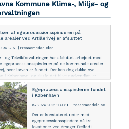
vns Kommune Klima-, Miljø- og
orvaltningen
en af egeprocessionsspinderen på
arealer ved Artillerivej er afsluttet
00:00 CEST
|
Pressemeddelelse
jø- og Teknikforvaltningen har afsluttet arbejdet med
 egeprocessionsspinderen på de kommunale arealer
ivej, hvor larven er fundet. Der kan dog dukke nye
 op i København, og skulle det blive nødvendigt, er
l at genoptage arbejdet.
Egeprocessionsspinderen fundet
i København
8.7.2026 14:26:11 CEST
|
Pressemeddelelse
Der er konstateret reder med
egeprocessionsspindere på tre
lokationer ved Amager Fælled i