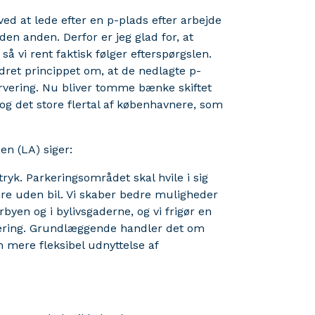
ed at lede efter en p-plads efter arbejde
en anden. Derfor er jeg glad for, at
å vi rent faktisk følger efterspørgslen.
ændret princippet om, at de nedlagte p-
rvering. Nu bliver tomme bænke skiftet
 og det store flertal af københavnere, som
en (LA) siger:
ftryk. Parkeringsområdet skal hvile i sig
ere uden bil. Vi skaber bedre muligheder
byen og i bylivsgaderne, og vi frigør en
arkering. Grundlæggende handler det om
n mere fleksibel udnyttelse af