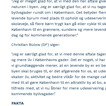
”Jeg er meget glad for, at vi med den her aftale gi
naturen i byen. Jeg er særligt glad for, at vi nu tage
bylivsgader rundt om i København. Det betyder fler
levende byrum med plads til ophold og udeservering.
skoleveje, så flere børn trygt kan gå eller cykle til sk
København til en grønnere, sundere og mere levende
dag og for kommende generationer.”
Christian Bülow (DF) siger:
"Jeg er særligt glad for, at vi med denne aftale tag
og mere liv i Københavns gader. Det er noget, vi ha
vi grundlæggende mener, at en levende by er en bed
byen skal bruges til, er det afgørende for os, at ud
skaber liv, aktivitet og bedre vilkår for de mange c
med til at gøre København til en attraktiv by at bo,
tilfreds med, at vi nu åbner for mere udeservering 
kommende bylivsgader."
FAKTA