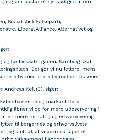
er gang der opstår et nyt spørgsmål om
, Socialistisk Folkeparti,
nstre, Liberal Alliance, Alternativet og
ger:
g og fællesskab i gaden. Samtidig skal
ringsplads. Det gør vi nu lettere, mens
grønnere by med mere liv mellem husene.”
 Andreas Keil (S), siger:
il københavnerne og markant flere
mtidig åbner vi op for mere udeservering i
ng af en mere fornuftig og erhvervsvenlig
lytter til borgernes og erhvervslivets
 jeg stolt af, at vi dermed tager et
og drive virksomhed i København."