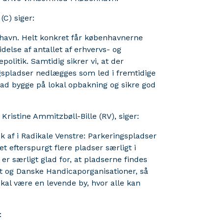
C) siger:
enhavn. Helt konkret får københavnerne
else af antallet af erhvervs- og
olitik. Samtidig sikrer vi, at der
gspladser nedlægges som led i fremtidige
grad bygge på lokal opbakning og sikre god
Kristine Ammitzbøll-Bille (RV), siger:
ok af i Radikale Venstre: Parkeringspladser
 efterspurgt flere pladser særligt i
r særligt glad for, at pladserne findes
 og Danske Handicaporganisationer, så
kal være en levende by, hvor alle kan
: