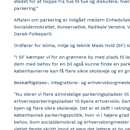
stedet for at hoppe fra tue til tue og diskutere, hv
parkering.”
Aftalen om parkering er indgået mellem Enhedslisten
Socialdemokratiet, Konservative, Radikale Venstre, Ve
Dansk Folkeparti.
Ordfører for klima, miljø og teknik Mads Hvid (SF) si
“I SF kæmper vi for en grønnere by med plads til le
dem med behov for en bil også kunne finde en parke
københavnerne kan få flere sikre skoleveje og en 
Beskæftigelses-, integrations- og erhvervsborgmester
"Nu sikrer vi flere almindelige parkeringspladser t
erhvervsparkeringspladser til byens erhvervsliv. Sa
byen og flere sikre skoleveje. Det er et skift i retni
københavnsk parkeringspolitik, hvor vi i højere grad 
behov. Som socialdemokrat og erhvervsborgmester er
vigtigt første skridt imod at gøre det lettere at bo 