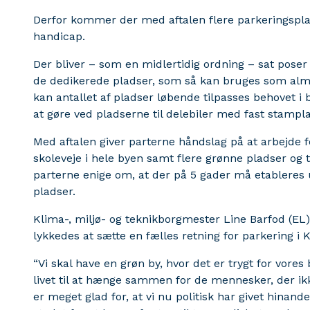
Derfor kommer der med aftalen flere parkeringspla
handicap.
Der bliver – som en midlertidig ordning – sat poser 
de dedikerede pladser, som så kan bruges som alm
kan antallet af pladser løbende tilpasses behovet i
at gøre ved pladserne til delebiler med fast stampl
Med aftalen giver parterne håndslag på at arbejde fo
skoleveje i hele byen samt flere grønne pladser og t
parterne enige om, at der på 5 gader må etableres u
pladser.
Klima-, miljø- og teknikborgmester Line Barfod (EL)
lykkedes at sætte en fælles retning for parkering i
“Vi skal have en grøn by, hvor det er trygt for vores b
livet til at hænge sammen for de mennesker, der ikk
er meget glad for, at vi nu politisk har givet hinand