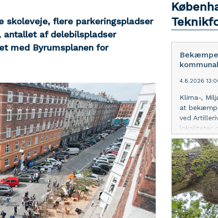
Københa
Teknikf
 skoleveje, flere parkeringspladser
antallet af delebilspladser
jdet med Byrumsplanen for
Bekæmpels
kommunale 
4.8.2026 13:
Klima-, Mil
at bekæmpe
ved Artiller
lokaliteter
man klar ti