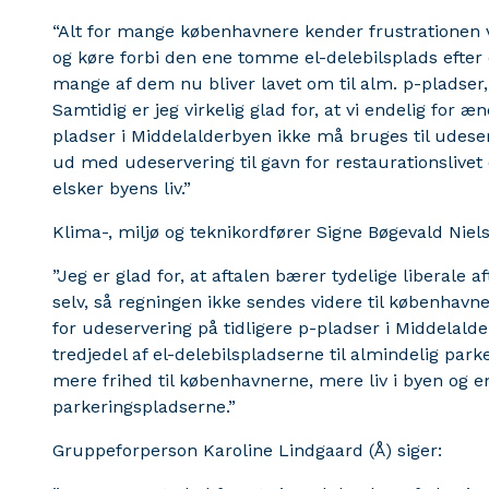
“Alt for mange københavnere kender frustrationen v
og køre forbi den ene tomme el-delebilsplads efter d
mange af dem nu bliver lavet om til alm. p-pladser, s
Samtidig er jeg virkelig glad for, at vi endelig for 
pladser i Middelalderbyen ikke må bruges til udese
ud med udeservering til gavn for restaurationslivet
elsker byens liv.”
Klima-, miljø og teknikordfører Signe Bøgevald Niels
”Jeg er glad for, at aftalen bærer tydelige liberale a
selv, så regningen ikke sendes videre til københavn
for udeservering på tidligere p-pladser i Middelalder
tredjedel af el-delebilspladserne til almindelig p
mere frihed til københavnerne, mere liv i byen og e
parkeringspladserne.”
Gruppeforperson Karoline Lindgaard (Å) siger: