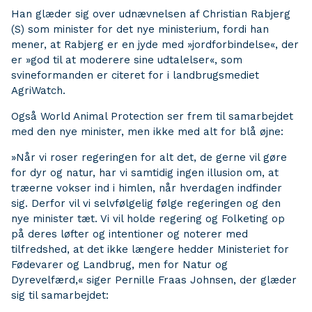
Han glæder sig over udnævnelsen af Christian Rabjerg
(S) som minister for det nye ministerium, fordi han
mener, at Rabjerg er en jyde med »jordforbindelse«, der
er »god til at moderere sine udtalelser«, som
svineformanden er citeret for i landbrugsmediet
AgriWatch.
Også World Animal Protection ser frem til samarbejdet
med den nye minister, men ikke med alt for blå øjne:
»Når vi roser regeringen for alt det, de gerne vil gøre
for dyr og natur, har vi samtidig ingen illusion om, at
træerne vokser ind i himlen, når hverdagen indfinder
sig. Derfor vil vi selvfølgelig følge regeringen og den
nye minister tæt. Vi vil holde regering og Folketing op
på deres løfter og intentioner og noterer med
tilfredshed, at det ikke længere hedder Ministeriet for
Fødevarer og Landbrug, men for Natur og
Dyrevelfærd,« siger Pernille Fraas Johnsen, der glæder
sig til samarbejdet: