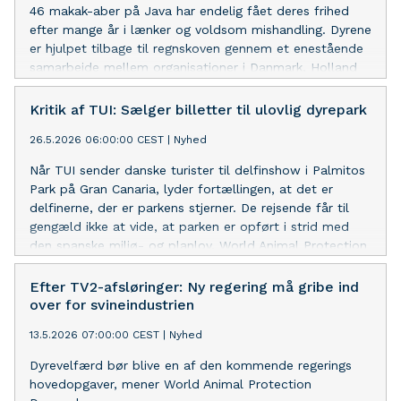
46 makak-aber på Java har endelig fået deres frihed
efter mange år i lænker og voldsom mishandling. Dyrene
er hjulpet tilbage til regnskoven gennem et enestående
samarbejde mellem organisationer i Danmark, Holland
og Indonesien. Et globalt samarbejde, hvor mange
hundrede danske dyrevenner har bakket op med direkte
Kritik af TUI: Sælger billetter til ulovlig dyrepark
støtte, beretter World Animal Protection Danmark.
26.5.2026 06:00:00 CEST
|
Nyhed
Når TUI sender danske turister til delfinshow i Palmitos
Park på Gran Canaria, lyder fortællingen, at det er
delfinerne, der er parkens stjerner. De rejsende får til
gengæld ikke at vide, at parken er opført i strid med
den spanske miljø- og planlov. World Animal Protection
Danmark opfordrer i stedet til at tage på hvalsafari
med fritlevende delfiner.
Efter TV2-afsløringer: Ny regering må gribe ind
over for svineindustrien
13.5.2026 07:00:00 CEST
|
Nyhed
Dyrevelfærd bør blive en af den kommende regerings
hovedopgaver, mener World Animal Protection