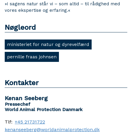
»I sagens natur står vi – som altid – til rådighed med
vores ekspertise og erfaring.«
Nøgleord
ministeriet for natur og dyrevelfærd
pernille fraas johnsen
Kontakter
Kenan Seeberg
Pressechef
World Animal Protection Danmark
Tlf:
+45 21731722
kenanseeberg@worldanimalprotection.dk