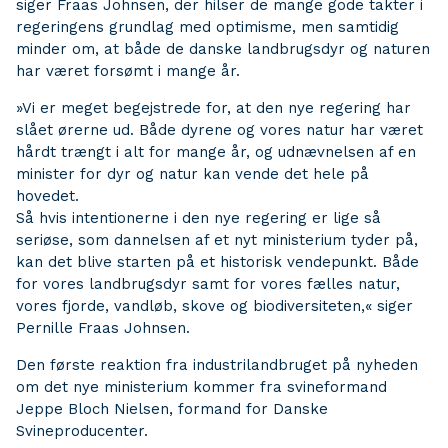
siger Fraas Johnsen, der hilser de mange gode takter i
regeringens grundlag med optimisme, men samtidig
minder om, at både de danske landbrugsdyr og naturen
har været forsømt i mange år.
»Vi er meget begejstrede for, at den nye regering har
slået ørerne ud. Både dyrene og vores natur har været
hårdt trængt i alt for mange år, og udnævnelsen af en
minister for dyr og natur kan vende det hele på
hovedet.
Så hvis intentionerne i den nye regering er lige så
seriøse, som dannelsen af et nyt ministerium tyder på,
kan det blive starten på et historisk vendepunkt. Både
for vores landbrugsdyr samt for vores fælles natur,
vores fjorde, vandløb, skove og biodiversiteten,« siger
Pernille Fraas Johnsen.
Den første reaktion fra industrilandbruget på nyheden
om det nye ministerium kommer fra svineformand
Jeppe Bloch Nielsen, formand for Danske
Svineproducenter.