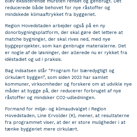
blev eksisterende mursten renset og genbrugt. Det
reducerede både behovet for nye råstoffer og
mindskede klimaaftrykket fra byggeriet.
Region Hovedstaden arbejder også på en ny
donorbygningsplatform, der skal gøre det lettere at
matche bygninger, der skal rives ned, med nye
byggeprojekter, som kan genbruge materialerne. Det
er nogle af de løsninger, der allerede nu er rykket fra
idéstadiet og ud i praksis.
Bag indsatsen står "Program for bæredygtigt og
cirkulært byggeri", som siden 2023 har samlet
kommuner, virksomheder og forskere om at udvikle nye
måder at bygge på, der reducerer forbruget af nye
råstoffer og mindsker CO2-udledningen.
Formand for miljø- og klimaudvalget i Region
Hovedstaden, Line Ervolder (K), mener, at resultaterne
fra programmet viser, at der er store muligheder i at
tænke byggeriet mere cirkulært.