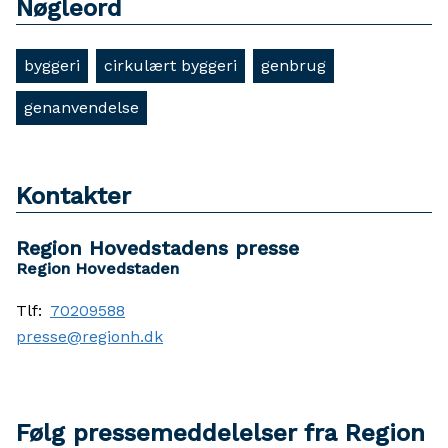
Nøgleord
byggeri
cirkulært byggeri
genbrug
genanvendelse
Kontakter
Region Hovedstadens presse
Region Hovedstaden
Tlf:
70209588
presse@regionh.dk
Følg pressemeddelelser fra Region