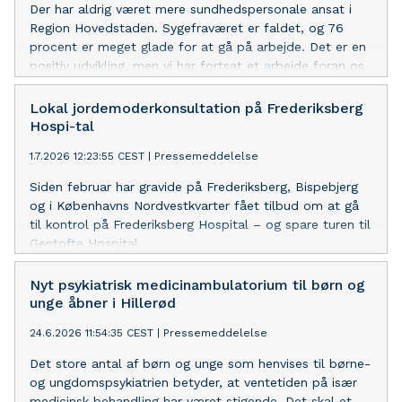
Der har aldrig været mere sundhedspersonale ansat i
Region Hovedstaden. Sygefraværet er faldet, og 76
procent er meget glade for at gå på arbejde. Det er en
positiv udvikling, men vi har fortsat et arbejde foran os,
siger udvalgsformand Susanne Due Kristensen (S).
Lokal jordemoderkonsultation på Frederiksberg
Hospi-tal
1.7.2026 12:23:55 CEST
|
Pressemeddelelse
Siden februar har gravide på Frederiksberg, Bispebjerg
og i Københavns Nordvestkvarter fået tilbud om at gå
til kontrol på Frederiksberg Hospital – og spare turen til
Gentofte Hospital.
Nyt psykiatrisk medicinambulatorium til børn og
unge åbner i Hillerød
24.6.2026 11:54:35 CEST
|
Pressemeddelelse
Det store antal af børn og unge som henvises til børne-
og ungdomspsykiatrien betyder, at ventetiden på især
medicinsk behandling har været stigende. Det skal et