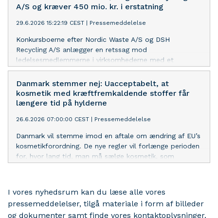
A/S og kræver 450 mio. kr. i erstatning
29.6.2026 15:22:19 CEST
|
Pressemeddelelse
Konkursboerne efter Nordic Waste A/S og DSH
Recycling A/S anlægger en retssag mod
ledelsesmedlemmerne i virksomhederne med et
erstatningskrav på ca. 450 mio. kr. Regeringen har stillet
den nødvendige sikkerhed for sagsomkostningerne, så
Danmark stemmer nej: Uacceptabelt, at
retssagen kan anlægges og princippet om, at
kosmetik med kræftfremkaldende stoffer får
forureneren betaler forfølges.
længere tid på hylderne
26.6.2026 07:00:00 CEST
|
Pressemeddelelse
Danmark vil stemme imod en aftale om ændring af EU’s
kosmetikforordning. De nye regler vil forlænge perioden
for, hvor lang tid, man må sælge kosmetik, som
indeholder kræftfremkaldende stoffer og stoffer, som
kan skade arveanlæg og forplantningsevnen.
I vores nyhedsrum kan du læse alle vores
pressemeddelelser, tilgå materiale i form af billeder
og dokumenter samt finde vores kontaktoplysninger.