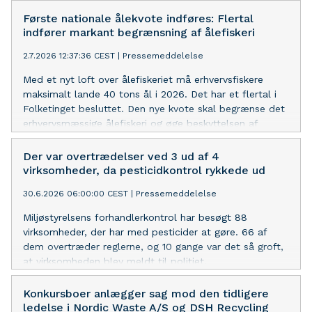
ophøre senest 30. september 2034, men ministeren vil
undersøge, om det kan udfases markant hurtigere.
Første nationale ålekvote indføres: Flertal
indfører markant begrænsning af ålefiskeri
2.7.2026 12:37:36 CEST
|
Pressemeddelelse
Med et nyt loft over ålefiskeriet må erhvervsfiskere
maksimalt lande 40 tons ål i 2026. Det har et flertal i
Folketinget besluttet. Den nye kvote skal begrænse det
erhvervsmæssige ålefiskeri og øge beskyttelsen af
ålebestanden. Samtidig prioriteres fem mio. kroner til
udsætning af ål i 2027.
Der var overtrædelser ved 3 ud af 4
virksomheder, da pesticidkontrol rykkede ud
30.6.2026 06:00:00 CEST
|
Pressemeddelelse
Miljøstyrelsens forhandlerkontrol har besøgt 88
virksomheder, der har med pesticider at gøre. 66 af
dem overtræder reglerne, og 10 gange var det så groft,
at virksomheden blev meldt til politiet.
Konkursboer anlægger sag mod den tidligere
ledelse i Nordic Waste A/S og DSH Recycling