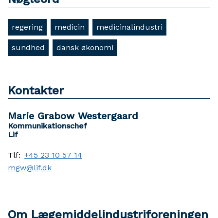
regering
medicin
medicinalindustri
sundhed
dansk økonomi
Kontakter
Marie Grabow Westergaard
Kommunikationschef
Lif
Tlf:
+45 23 10 57 14
mgw@lif.dk
Om Lægemiddelindustriforeningen