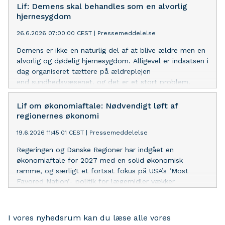
Lif: Demens skal behandles som en alvorlig
hjernesygdom
26.6.2026 07:00:00 CEST
|
Pressemeddelelse
Demens er ikke en naturlig del af at blive ældre men en
alvorlig og dødelig hjernesygdom. Alligevel er indsatsen i
dag organiseret tættere på ældreplejen
end sundhedsvæsenet, og det er et stort problem,
mener Lægemiddelindustriforeningen, Lif, som nu
lancerer seks konkrete anbefalinger til indsatsen.
Lif om økonomiaftale: Nødvendigt løft af
regionernes økonomi
19.6.2026 11:45:01 CEST
|
Pressemeddelelse
Regeringen og Danske Regioner har indgået en
økonomiaftale for 2027 med en solid økonomisk
ramme, og særligt et fortsat fokus på USA’s ‘Most
Favored Nation’- politik for lægemidler vækker
tilfredshed i Lægemiddelindustriforeningen.
I vores nyhedsrum kan du læse alle vores