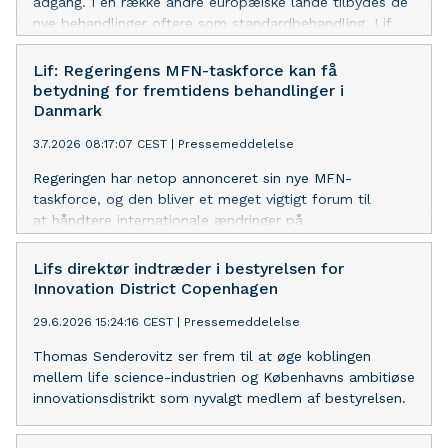
adgang. I en række andre europæiske lande tilbydes de
nye behandlinger oftere som standardbehandling. Lif
efterlyser et ændret fokus i Medicinrådet.
Lif: Regeringens MFN-taskforce kan få
betydning for fremtidens behandlinger i
Danmark
3.7.2026 08:17:07 CEST
|
Pressemeddelelse
Regeringen har netop annonceret sin nye MFN-
taskforce, og den bliver et meget vigtigt forum til
at håndtere internationale ændringer på
lægemiddelområdet og beskytte patienternes adgang til
nye og bedre behandlinger, mener Lif.
Lifs direktør indtræder i bestyrelsen for
Innovation District Copenhagen
29.6.2026 15:24:16 CEST
|
Pressemeddelelse
Thomas Senderovitz ser frem til at øge koblingen
mellem life science-industrien og Københavns ambitiøse
innovationsdistrikt som nyvalgt medlem af bestyrelsen.