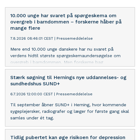
10.000 unge har svaret på spørgeskema om
overgreb i barndommen – forskerne håber på
mange flere
7.8.2026 08:46:01 CEST
|
Pressemeddelelse
Mere end 10.000 unge danskere har nu svaret på
verdens hidtil største spørgeskemaundersøgelse om
overgreb i barndommen. Men forskerne bag
undersøgelsen har brug for flere besvarelser, inden
undersøgelsen lukker den 15. oktober.
Stærk søgning til Hernings nye uddannelses- og
sundhedshus SUND+
6.7.2026 12:00:00 CEST
|
Pressemeddelelse
Til september åbner SUND+ i Herning, hvor kommende
sygeplejersker, radiografer og læger for første gang skal
samles under ét tag.
Tidlig pubertet kan øge risikoen for depression