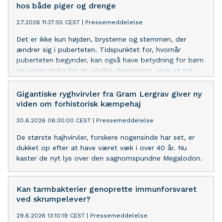
hos både piger og drenge
2.7.2026 11:37:55 CEST
|
Pressemeddelelse
Det er ikke kun højden, brysterne og stemmen, der
ændrer sig i puberteten. Tidspunktet for, hvornår
puberteten begynder, kan også have betydning for børn
og unges risiko for at udvikle depression, viser et nyt
studie fra Aarhus Universitet.
Gigantiske ryghvirvler fra Gram Lergrav giver ny
viden om forhistorisk kæmpehaj
30.6.2026 06:30:00 CEST
|
Pressemeddelelse
De største hajhvirvler, forskere nogensinde har set, er
dukket op efter at have været væk i over 40 år. Nu
kaster de nyt lys over den sagnomspundne Megalodon.
Kan tarmbakterier genoprette immunforsvaret
ved skrumpelever?
29.6.2026 13:10:19 CEST
|
Pressemeddelelse