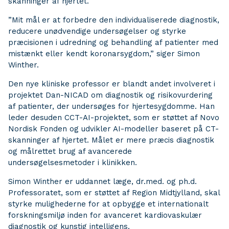
skanninger af hjertet.
”Mit mål er at forbedre den individualiserede diagnostik,
reducere unødvendige undersøgelser og styrke
præcisionen i udredning og behandling af patienter med
mistænkt eller kendt koronarsygdom,” siger Simon
Winther.
Den nye kliniske professor er blandt andet involveret i
projektet Dan-NICAD om diagnostik og risikovurdering
af patienter, der undersøges for hjertesygdomme. Han
leder desuden CCT-AI-projektet, som er støttet af Novo
Nordisk Fonden og udvikler AI-modeller baseret på CT-
skanninger af hjertet. Målet er mere præcis diagnostik
og målrettet brug af avancerede
undersøgelsesmetoder i klinikken.
Simon Winther er uddannet læge, dr.med. og ph.d.
Professoratet, som er støttet af Region Midtjylland, skal
styrke mulighederne for at opbygge et internationalt
forskningsmiljø inden for avanceret kardiovaskulær
diagnostik og kunstig intelligens.