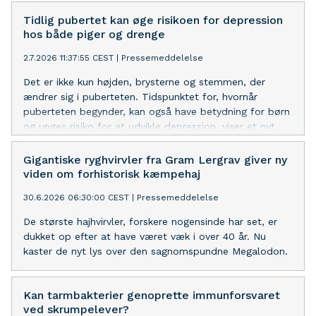
Tidlig pubertet kan øge risikoen for depression
hos både piger og drenge
2.7.2026 11:37:55 CEST
|
Pressemeddelelse
Det er ikke kun højden, brysterne og stemmen, der
ændrer sig i puberteten. Tidspunktet for, hvornår
puberteten begynder, kan også have betydning for børn
og unges risiko for at udvikle depression, viser et nyt
studie fra Aarhus Universitet.
Gigantiske ryghvirvler fra Gram Lergrav giver ny
viden om forhistorisk kæmpehaj
30.6.2026 06:30:00 CEST
|
Pressemeddelelse
De største hajhvirvler, forskere nogensinde har set, er
dukket op efter at have været væk i over 40 år. Nu
kaster de nyt lys over den sagnomspundne Megalodon.
Kan tarmbakterier genoprette immunforsvaret
ved skrumpelever?