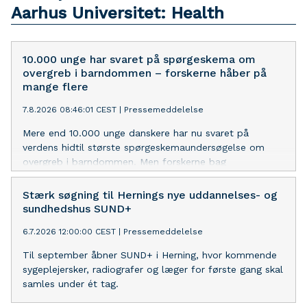
Aarhus Universitet: Health
10.000 unge har svaret på spørgeskema om
overgreb i barndommen – forskerne håber på
mange flere
7.8.2026 08:46:01 CEST
|
Pressemeddelelse
Mere end 10.000 unge danskere har nu svaret på
verdens hidtil største spørgeskemaundersøgelse om
overgreb i barndommen. Men forskerne bag
undersøgelsen har brug for flere besvarelser, inden
undersøgelsen lukker den 15. oktober.
Stærk søgning til Hernings nye uddannelses- og
sundhedshus SUND+
6.7.2026 12:00:00 CEST
|
Pressemeddelelse
Til september åbner SUND+ i Herning, hvor kommende
sygeplejersker, radiografer og læger for første gang skal
samles under ét tag.