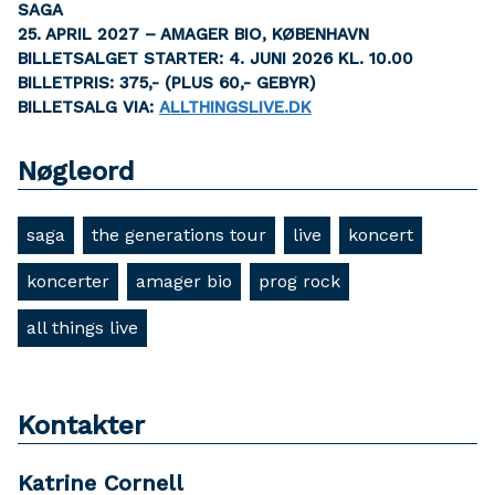
SAGA
25. APRIL 2027 – AMAGER BIO, KØBENHAVN
BILLETSALGET STARTER: 4. JUNI 2026 KL. 10.00
BILLETPRIS: 375,- (PLUS 60,- GEBYR)
BILLETSALG VIA:
ALLTHINGSLIVE.DK
Nøgleord
saga
the generations tour
live
koncert
koncerter
amager bio
prog rock
all things live
Kontakter
Katrine Cornell