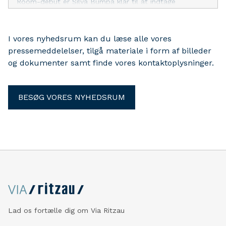
Room-debut er Silva Bumpa klar til at indtage
Danmark. Den britiske producer, DJ og sangskriver
gæster Pumpehuset den 17. oktober med sin energiske
blanding af UK Garage, bassline og speed garage.
I vores nyhedsrum kan du læse alle vores
pressemeddelelser, tilgå materiale i form af billeder
og dokumenter samt finde vores kontaktoplysninger.
BESØG VORES NYHEDSRUM
Lad os fortælle dig om Via Ritzau