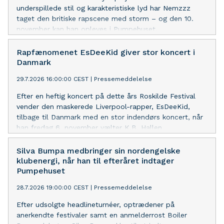
underspillede stil og karakteristiske lyd har Nemzzz
taget den britiske rapscene med storm – og den 10.
november kan han opleves i Pumpehuset.
Rapfænomenet EsDeeKid giver stor koncert i
Danmark
29.7.2026 16:00:00 CEST
|
Pressemeddelelse
Efter en heftig koncert på dette års Roskilde Festival
vender den maskerede Liverpool-rapper, EsDeeKid,
tilbage til Danmark med en stor indendørs koncert, når
han fredag 6. november vælter K.B. Hallen.
Silva Bumpa medbringer sin nordengelske
klubenergi, når han til efteråret indtager
Pumpehuset
28.7.2026 19:00:00 CEST
|
Pressemeddelelse
Efter udsolgte headlineturnéer, optrædener på
anerkendte festivaler samt en anmelderrost Boiler