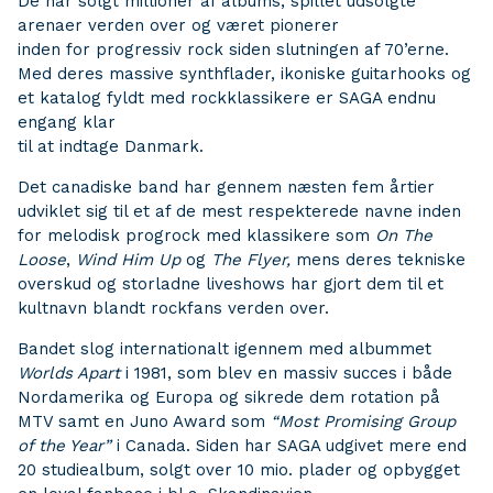
De har solgt millioner af albums, spillet udsolgte
arenaer verden over og været pionerer
inden for progressiv rock siden slutningen af 70’erne.
Med deres massive synthflader, ikoniske guitarhooks og
et katalog fyldt med rockklassikere er SAGA endnu
engang klar
til at indtage Danmark.
Det canadiske band har gennem næsten fem årtier
udviklet sig til et af de mest respekterede navne inden
for melodisk progrock med klassikere som
On The
Loose
,
Wind Him Up
og
The Flyer,
mens deres tekniske
overskud og storladne liveshows har gjort dem til et
kultnavn blandt rockfans verden over.
Bandet slog internationalt igennem med albummet
Worlds Apart
i 1981, som blev en massiv succes i både
Nordamerika og Europa og sikrede dem rotation på
MTV samt en Juno Award som
“Most Promising Group
of the Year”
i Canada. Siden har SAGA udgivet mere end
20 studiealbum, solgt over 10 mio. plader og opbygget