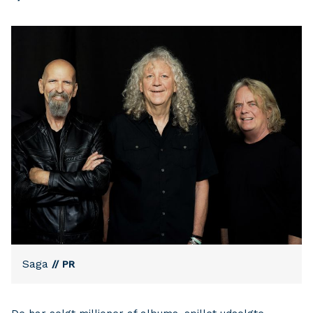
Saga
// PR