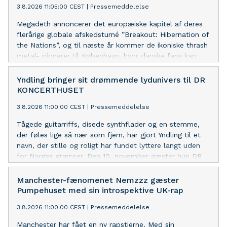
3.8.2026 11:05:00 CEST
|
Pressemeddelelse
Megadeth annoncerer det europæiske kapitel af deres
flerårige globale afskedsturné ”Breakout: Hibernation of
the Nations”, og til næste år kommer de ikoniske thrash
metal- pionerer til København, hvor danske fans kan
være med til at fejre mere end 40 års skelsættende
metalhistorie, når bandet indtager K.B. Hallen i selskab
Yndling bringer sit drømmende lydunivers til DR
med sværvægterne Black Label Society og Testament
KONCERTHUSET
lørdag 27. marts.
3.8.2026 11:00:00 CEST
|
Pressemeddelelse
Tågede guitarriffs, disede synthflader og en stemme,
der føles lige så nær som fjern, har gjort Yndling til et
navn, der stille og roligt har fundet lyttere langt uden
for Norges grænser. Den 10. november gæster hun DR
Koncerthusets studie 3.
Manchester-fænomenet Nemzzz gæster
Pumpehuset med sin introspektive UK-rap
3.8.2026 11:00:00 CEST
|
Pressemeddelelse
Manchester har fået en ny rapstjerne. Med sin