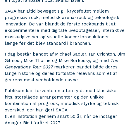
en loyal fanbase i bl.a. Skandinavien.
SAGA har altid bevæget sig i krydsfeltet mellem
progressiv rock, melodisk arena-rock og teknologisk
innovation. De var blandt de første rockbands til at
eksperimentere med digitale liveoptagelser, interaktive
musikudgivelser og visuelle koncertproduktioner —
længe før det blev standard i branchen.
I dag består bandet af Michael Sadler, Ian Crichton, Jim
Gilmour, Mike Thorne og Mike Borkosky, og med
The
Generations Tour 2027
markerer bandet både deres
lange historie og deres fortsatte relevans som et af
genrens mest vedholdende navne.
Publikum kan forvente en aften fyldt med klassiske
hits, storslåede arrangementer og den unikke
kombination af progrock, melodisk styrke og teknisk
overskud, der har gjort SAGA
til en institution gennem snart 50 år, når de indtager
Amager Bio i foråret 2027.