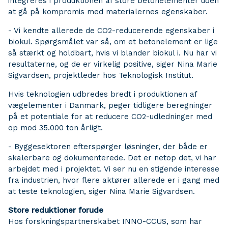
integreres i produktionen af store betonelementer uden
at gå på kompromis med materialernes egenskaber.
- Vi kendte allerede de CO2-reducerende egenskaber i
biokul. Spørgsmålet var så, om et betonelement er lige
så stærkt og holdbart, hvis vi blander biokul i. Nu har vi
resultaterne, og de er virkelig positive, siger Nina Marie
Sigvardsen, projektleder hos Teknologisk Institut.
Hvis teknologien udbredes bredt i produktionen af
vægelementer i Danmark, peger tidligere beregninger
på et potentiale for at reducere CO2-udledninger med
op mod 35.000 ton årligt.
- Byggesektoren efterspørger løsninger, der både er
skalerbare og dokumenterede. Det er netop det, vi har
arbejdet med i projektet. Vi ser nu en stigende interesse
fra industrien, hvor flere aktører allerede er i gang med
at teste teknologien, siger Nina Marie Sigvardsen.
Store reduktioner forude
Hos forskningspartnerskabet INNO-CCUS, som har