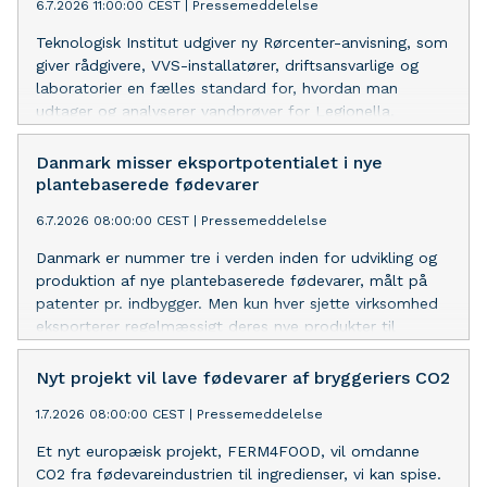
6.7.2026 11:00:00 CEST
|
Pressemeddelelse
og skal skabe danske arbejdspladser mod et
internationalt marked.
Teknologisk Institut udgiver ny Rørcenter-anvisning, som
giver rådgivere, VVS-installatører, driftsansvarlige og
laboratorier en fælles standard for, hvordan man
udtager og analyserer vandprøver for Legionella.
Korrekt måling er forudsætningen for at kunne
bekæmpe bakterien, der kan give den alvorlige
Danmark misser eksportpotentialet i nye
legionærsyge.
plantebaserede fødevarer
6.7.2026 08:00:00 CEST
|
Pressemeddelelse
Danmark er nummer tre i verden inden for udvikling og
produktion af nye plantebaserede fødevarer, målt på
patenter pr. indbygger. Men kun hver sjette virksomhed
eksporterer regelmæssigt deres nye produkter til
udlandet. Ny analyse fra Teknologisk Institut peger på,
at branchens udvikling mod produktion og eksport i
Nyt projekt vil lave fødevarer af bryggeriers CO2
større skala til de europæiske nærmarkeder især skal
1.7.2026 08:00:00 CEST
|
Pressemeddelelse
vindes hos forbrugerne, i detailledet og indenfor
foodservice.
Et nyt europæisk projekt, FERM4FOOD, vil omdanne
CO2 fra fødevareindustrien til ingredienser, vi kan spise.