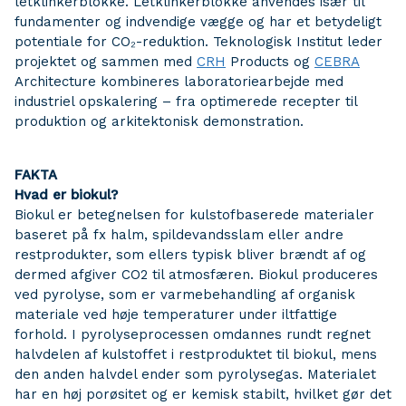
letklinkerblokke. Letklinkerblokke anvendes især til
fundamenter og indvendige vægge og har et betydeligt
potentiale for CO₂-reduktion. Teknologisk Institut leder
projektet og sammen med
CRH
Products og
CEBRA
Architecture kombineres laboratoriearbejde med
industriel opskalering – fra optimerede recepter til
produktion og arkitektonisk demonstration.
FAKTA
Hvad er biokul?
Biokul er betegnelsen for kulstofbaserede materialer
baseret på fx halm, spildevandsslam eller andre
restprodukter, som ellers typisk bliver brændt af og
dermed afgiver CO2 til atmosfæren. Biokul produceres
ved pyrolyse, som er varmebehandling af organisk
materiale ved høje temperaturer under iltfattige
forhold. I pyrolyseprocessen omdannes rundt regnet
halvdelen af kulstoffet i restproduktet til biokul, mens
den anden halvdel ender som pyrolysegas. Materialet
har en høj porøsitet og er kemisk stabilt, hvilket gør det