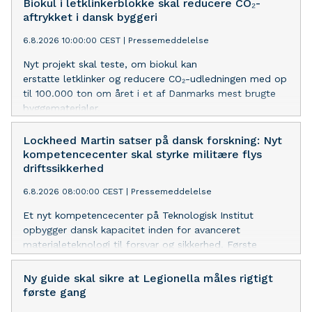
Biokul i letklinkerblokke skal reducere CO₂-
aftrykket i dansk byggeri
6.8.2026 10:00:00 CEST
|
Pressemeddelelse
Nyt projekt skal teste, om biokul kan
erstatte letklinker og reducere CO₂-udledningen med op
til 100.000 ton om året i et af Danmarks mest brugte
byggematerialer.
Lockheed Martin satser på dansk forskning: Nyt
kompetencecenter skal styrke militære flys
driftssikkerhed
6.8.2026 08:00:00 CEST
|
Pressemeddelelse
Et nyt kompetencecenter på Teknologisk Institut
opbygger dansk kapacitet inden for avanceret
materialeteknologi til forsvar og sikkerhed. Første
konkrete projekt er med Flyvevåbnets C-130J Hercules-
fly, og målet er at forlænge levetiden og få en bedre
Ny guide skal sikre at Legionella måles rigtigt
forståelse af slidrelaterede muligheder. Projektet tager
første gang
udgangspunkt i den dansk-amerikanske modkøbsaftale