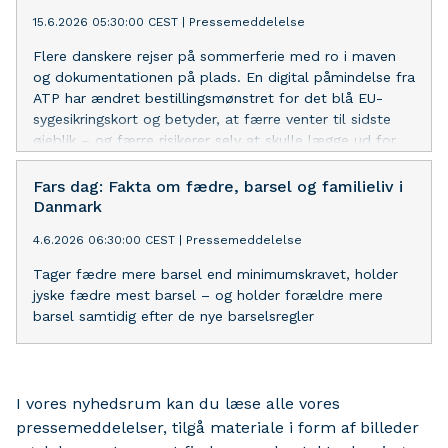
15.6.2026 05:30:00 CEST
|
Pressemeddelelse
Flere danskere rejser på sommerferie med ro i maven
og dokumentationen på plads. En digital påmindelse fra
ATP har ændret bestillingsmønstret for det blå EU-
sygesikringskort og betyder, at færre venter til sidste
øjeblik – og færre risikerer selv at skulle lægge ud for
behandling i udlandet.
Fars dag: Fakta om fædre, barsel og familieliv i
Danmark
4.6.2026 06:30:00 CEST
|
Pressemeddelelse
Tager fædre mere barsel end minimumskravet, holder
jyske fædre mest barsel – og holder forældre mere
barsel samtidig efter de nye barselsregler
I vores nyhedsrum kan du læse alle vores
pressemeddelelser, tilgå materiale i form af billeder