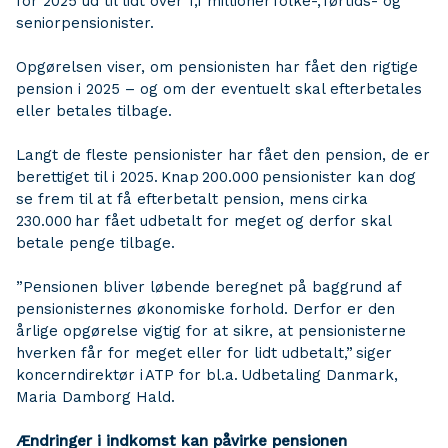
for 2025 ud til lidt over 1,1 millioner folke-, førtids- og
seniorpensionister.
Opgørelsen viser, om pensionisten har fået den rigtige
pension i 2025 – og om der eventuelt skal efterbetales
eller betales tilbage.
Langt de fleste pensionister har fået den pension, de er
berettiget til i 2025. Knap 200.000 pensionister kan dog
se frem til at få efterbetalt pension, mens cirka
230.000 har fået udbetalt for meget og derfor skal
betale penge tilbage.
”Pensionen bliver løbende beregnet på baggrund af
pensionisternes økonomiske forhold. Derfor er den
årlige opgørelse vigtig for at sikre, at pensionisterne
hverken får for meget eller for lidt udbetalt,” siger
koncerndirektør i ATP for bl.a. Udbetaling Danmark,
Maria Damborg Hald.
Ændringer i indkomst kan påvirke pensionen