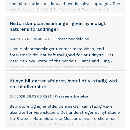
kan nå at uddø, før de overhovedet bliver opdaget. Den
nye State of the World's Plants and Fungi-rapport
peger på behovet for hurtigere at kunne beskrive nye
arter, og forskning med bidrag fra Statens
Historiske plantesamlinger giver ny indsigt i
Naturhistoriske Museum viser, hvordan nye metoder kan
naturens forandringer
gøre det hurtigere at opdage og beskrive ukendte arter.
16.6.2026 06:04:00 CEST
|
Pressemeddelelse
Gamle plantesamlinger rummer mere viden, end
forskerne hidtil har haft mulighed for at udnytte. Det
viser den nye State of the World's Plants and Fungi-
rapport, som forskere fra Statens Naturhistoriske
Museum har bidraget til.
61 nye billearter afslører, hvor lidt vi stadig ved
om biodiversitet
15.5.2026 06:02:00 CEST
|
Pressemeddelelse
Selv store og iøjnefaldende insekter kan stadig være
ukendte for videnskaben. Det understreger et nyt studie
fra Statens Naturhistoriske Museum, hvor forskere har
opdaget og beskrevet 61 nye arter inden for rovbille-