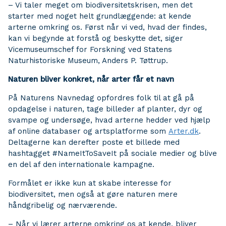
– Vi taler meget om biodiversitetskrisen, men det
starter med noget helt grundlæggende: at kende
arterne omkring os. Først når vi ved, hvad der findes,
kan vi begynde at forstå og beskytte det, siger
Vicemuseumschef for Forskning ved Statens
Naturhistoriske Museum, Anders P. Tøttrup.
Naturen bliver konkret, når arter får et navn
På Naturens Navnedag opfordres folk til at gå på
opdagelse i naturen, tage billeder af planter, dyr og
svampe og undersøge, hvad arterne hedder ved hjælp
af online databaser og artsplatforme som
Arter.dk
.
Deltagerne kan derefter poste et billede med
hashtagget #NameItToSaveIt på sociale medier og blive
en del af den internationale kampagne.
Formålet er ikke kun at skabe interesse for
biodiversitet, men også at gøre naturen mere
håndgribelig og nærværende.
– Når vi lærer arterne omkring os at kende, bliver