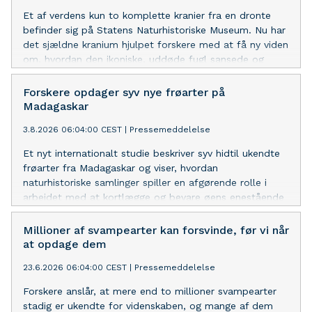
Et af verdens kun to komplette kranier fra en dronte
befinder sig på Statens Naturhistoriske Museum. Nu har
det sjældne kranium hjulpet forskere med at få ny viden
om, hvordan den ikoniske, uddøde fugl sansede og
interagerede med sine omgivelser.
Forskere opdager syv nye frøarter på
Madagaskar
3.8.2026 06:04:00 CEST
|
Pressemeddelelse
Et nyt internationalt studie beskriver syv hidtil ukendte
frøarter fra Madagaskar og viser, hvordan
naturhistoriske samlinger spiller en afgørende rolle i
arbejdet med at kortlægge og bevare øens enestående
biodiversitet.
Millioner af svampearter kan forsvinde, før vi når
at opdage dem
23.6.2026 06:04:00 CEST
|
Pressemeddelelse
Forskere anslår, at mere end to millioner svampearter
stadig er ukendte for videnskaben, og mange af dem