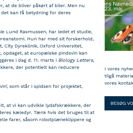
 at de bliver påkørt af biler. Men nu
g det kan få betydning for deres
ie Lund Rasmussen, har ledet et studie,
øreanatomi. Hun har med sit forskerhold,
, City Dyreklinik, Oxford Universitet,
t, opdaget, at europæiske pindsvin kan
ggøres i dag d. 11. marts i
Biology Letters
,
kkere, der potentielt kan reducere
I vores nyh
tilgå materi
vores kontak
’, som står i spidsen for projektet,
BESØG V
lt, at vi kan udvikle lydafskrækkere, der
 deres kæledyr. Tænk hvis det bruges til at
ielle farer, såsom robotplæneklippere og