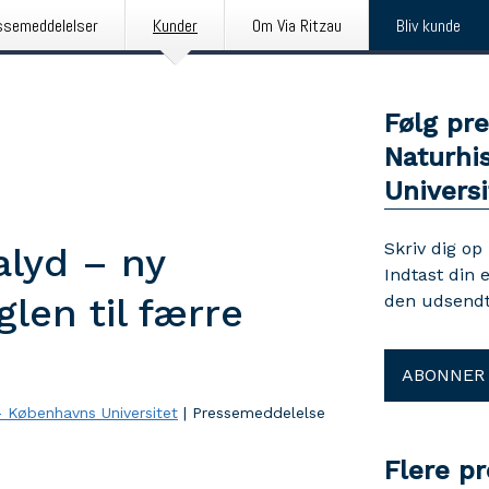
ssemeddelelser
Kunder
Om Via Ritzau
Bliv kunde
Følg pr
Naturhi
Universi
Skriv dig op
alyd – ny
Indtast din 
len til færre
den udsendt
ABONNER
 Københavns Universitet
|
Pressemeddelelse
Flere p