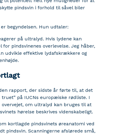
 til potentielt helt nye muligheder for at
kytte pindsvin i forhold til såvel biler
er begyndelsen. Hun udtaler:
agerer på ultralyd. Hvis lydene kan
l for pindsvinenes overlevelse. Jeg håber,
an udvikle effektive lydafskrækkere og
jenhøjde.
rtlagt
rapport, der sidste år førte til, at det
 truet” på IUCNs europæiske rødliste. I
overvejet, om ultralyd kan bruges til at
svinets hørelse beskrives videnskabeligt.
som kortlagde pindsvinets øreanatomi ved
ødt pindsvin. Scanningerne afslørede små,