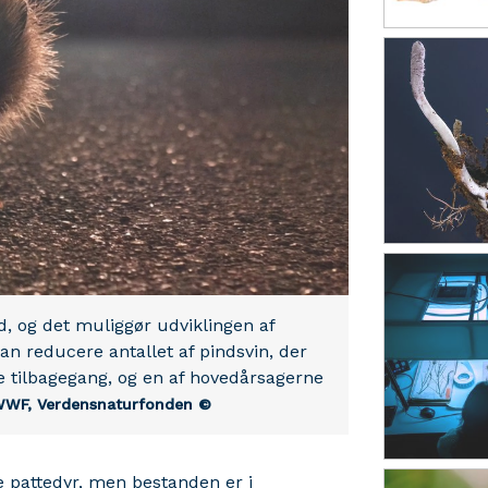
d, og det muliggør udviklingen af
an reducere antallet af pindsvin, der
e tilbagegang, og en af hovedårsagerne
WWF, Verdensnaturfonden ©
e pattedyr, men bestanden er i