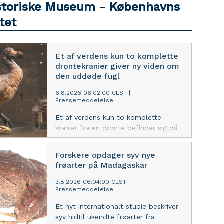
storiske Museum - Københavns
tet
Et af verdens kun to komplette
drontekranier giver ny viden om
den uddøde fugl
6.8.2026 06:02:00 CEST
|
Pressemeddelelse
Et af verdens kun to komplette
kranier fra en dronte befinder sig på
Statens Naturhistoriske Museum. Nu
har det sjældne kranium hjulpet
Forskere opdager syv nye
forskere med at få ny viden om,
frøarter på Madagaskar
hvordan den ikoniske, uddøde fugl
sansede og interagerede med sine
3.8.2026 06:04:00 CEST
|
Pressemeddelelse
omgivelser.
Et nyt internationalt studie beskriver
syv hidtil ukendte frøarter fra