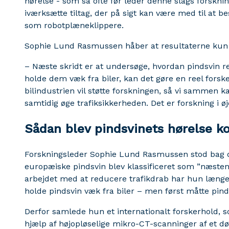
hørelse - som så ofte før leder denne slags forskning
iværksætte tiltag, der på sigt kan være med til at bes
som robotplæneklippere.
Sophie Lund Rasmussen håber at resultaterne kun 
– Næste skridt er at undersøge, hvordan pindsvin re
holde dem væk fra biler, kan det gøre en reel forske
bilindustrien vil støtte forskningen, så vi sammen k
samtidig øge trafiksikkerheden. Det er forskning i ø
Sådan blev pindsvinets hørelse ko
Forskningsleder Sophie Lund Rasmussen stod bag den 
europæiske pindsvin blev klassificeret som ”næsten
arbejdet med at reducere trafikdrab har hun længe 
holde pindsvin væk fra biler – men først måtte pind
Derfor samlede hun et internationalt forskerhold, 
hjælp af højopløselige mikro-CT-scanninger af et d