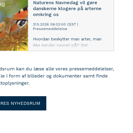
Naturens Navnedag vil gøre
Statens Naturhistoriske Museum har
danskerne klogere på arterne
bidraget til.
omkring os
21.5.2026 06:02:00 CEST
|
Pressemeddelelse
Hvordan beskytter man arter, man
ikke kender navnet på? Det
spørgsmål er omdrejningspunktet for
Naturens Navnedag d. 23. maj, hvor
Statens Naturhistoriske Museum
edsrum kan du læse alle vores pressemeddelelser,
sammen med en række europæiske
ale i form af billeder og dokumenter samt finde
samarbejdspartnere sætter fokus på
toplysninger.
betydningen af at kende og
dokumentere naturens arter.
ORES NYHEDSRUM