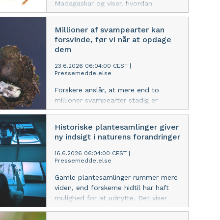
Madagaskar og viser, hvordan
naturhistoriske samlinger spiller en
afgørende rolle i arbejdet med at
Millioner af svampearter kan
kortlægge og bevare øens
forsvinde, før vi når at opdage
enestående biodiversitet.
dem
23.6.2026 06:04:00 CEST
|
Pressemeddelelse
Forskere anslår, at mere end to
millioner svampearter stadig er
ukendte for videnskaben, og mange
af dem kan nå at uddø, før de
Historiske plantesamlinger giver
overhovedet bliver opdaget. Den nye
ny indsigt i naturens forandringer
State of the World's Plants and
Fungi-rapport peger på behovet for
16.6.2026 06:04:00 CEST
|
Pressemeddelelse
hurtigere at kunne beskrive nye arter,
og forskning med bidrag fra Statens
Gamle plantesamlinger rummer mere
Naturhistoriske Museum viser,
viden, end forskerne hidtil har haft
hvordan nye metoder kan gøre det
mulighed for at udnytte. Det viser
hurtigere at opdage og beskrive
den nye State of the World's Plants
ukendte arter.
and Fungi-rapport, som forskere fra