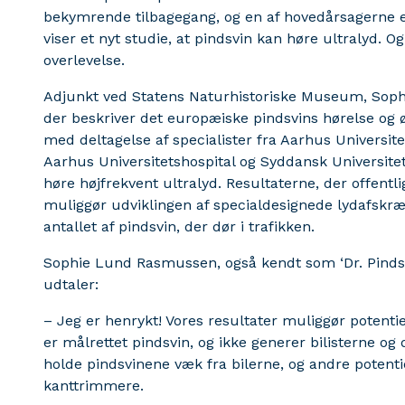
bekymrende tilbagegang, og en af hovedårsagerne er,
viser et nyt studie, at pindsvin kan høre ultralyd. O
overlevelse.
Adjunkt ved Statens Naturhistoriske Museum, Soph
der beskriver det europæiske pindsvins hørelse og 
med deltagelse af specialister fra Aarhus Universitet
Aarhus Universitetshospital og Syddansk Universite
høre højfrekvent ultralyd. Resultaterne, der offentli
muliggør udviklingen af specialdesignede lydafskræ
antallet af pindsvin, der dør i trafikken.
Sophie Lund Rasmussen, også kendt som ‘Dr. Pindsvin
udtaler:
– Jeg er henrykt! Vores resultater muliggør potentie
er målrettet pindsvin, og ikke generer bilisterne og
holde pindsvinene væk fra bilerne, og andre potent
kanttrimmere.