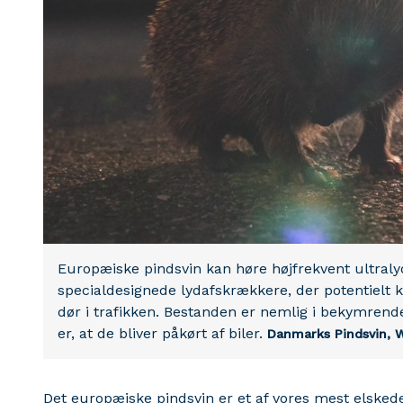
Europæiske pindsvin kan høre højfrekvent ultraly
specialdesignede lydafskrækkere, der potentielt k
dør i trafikken. Bestanden er nemlig i bekymrend
er, at de bliver påkørt af biler.
Danmarks Pindsvin, 
Det europæiske pindsvin er et af vores mest elsked