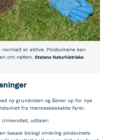
 normalt er aktive. Pindsvinene kan
ejen om natten.
Statens Naturhistriske
øsninger
med ny grundviden og åbner op for nye
pindsvinet fra menneskeskabte farer.
Universitet, udtaler:
en basale biologi omkring pindsvinets