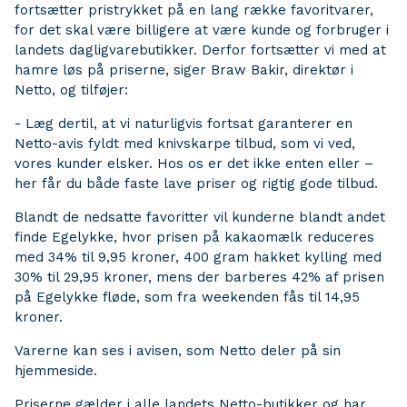
fortsætter pristrykket på en lang række favoritvarer,
for det skal være billigere at være kunde og forbruger i
landets dagligvarebutikker. Derfor fortsætter vi med at
hamre løs på priserne, siger Braw Bakir, direktør i
Netto, og tilføjer:
- Læg dertil, at vi naturligvis fortsat garanterer en
Netto-avis fyldt med knivskarpe tilbud, som vi ved,
vores kunder elsker. Hos os er det ikke enten eller –
her får du både faste lave priser og rigtig gode tilbud.
Blandt de nedsatte favoritter vil kunderne blandt andet
finde Egelykke, hvor prisen på kakaomælk reduceres
med 34% til 9,95 kroner, 400 gram hakket kylling med
30% til 29,95 kroner, mens der barberes 42% af prisen
på Egelykke fløde, som fra weekenden fås til 14,95
kroner.
Varerne kan ses i avisen, som Netto deler på sin
hjemmeside.
Priserne gælder i alle landets Netto-butikker og har