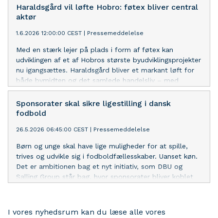
Haraldsgård vil løfte Hobro: føtex bliver central
aktør
1.6.2026 12:00:00 CEST
|
Pressemeddelelse
Med en stærk lejer på plads i form af føtex kan
udviklingen af et af Hobros største byudviklingsprojekter
nu igangsættes. Haraldsgård bliver et markant løft for
både bymidten og det samlede handelsliv – med
moderne boliger, nye erhverv og forbedrede
parkeringsmuligheder.
Sponsorater skal sikre ligestilling i dansk
fodbold
26.5.2026 06:45:00 CEST
|
Pressemeddelelse
Børn og unge skal have lige muligheder for at spille,
trives og udvikle sig i fodboldfællesskaber. Uanset køn.
Det er ambitionen bag et nyt initiativ, som DBU og
Salling Group står bag, hvor sponsorater bliver koblet
direkte op på ligestilling.
I vores nyhedsrum kan du læse alle vores