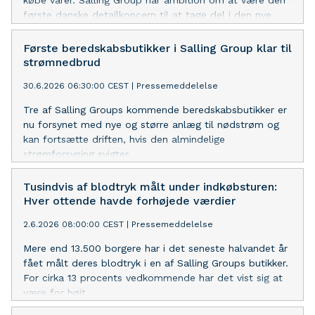
købe varer. Salling Group har ambition om at være den
første danske detailkoncern til at tage del i den nye
satsning på ‘agentic commerce’ i samarbejde med
Googles AI univers, Gemini.
Første beredskabsbutikker i Salling Group klar til
strømnedbrud
30.6.2026 06:30:00 CEST
|
Pressemeddelelse
Tre af Salling Groups kommende beredskabsbutikker er
nu forsynet med nye og større anlæg til nødstrøm og
kan fortsætte driften, hvis den almindelige
strømforsyning svigter.
Tusindvis af blodtryk målt under indkøbsturen:
Hver ottende havde forhøjede værdier
2.6.2026 08:00:00 CEST
|
Pressemeddelelse
Mere end 13.500 borgere har i det seneste halvandet år
fået målt deres blodtryk i en af Salling Groups butikker.
For cirka 13 procents vedkommende har det vist sig at
være for højt.