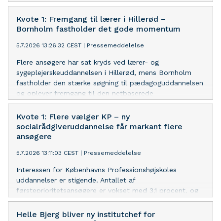
Kvote 1: Fremgang til lærer i Hillerød –
Bornholm fastholder det gode momentum
5.7.2026 13:26:32 CEST
|
Pressemeddelelse
Flere ansøgere har sat kryds ved lærer- og
sygeplejerskeuddannelsen i Hillerød, mens Bornholm
fastholder den stærke søgning til pædagoguddannelsen
og oplever fremgang til den netbaserede
læreruddannelse.
Kvote 1: Flere vælger KP – ny
socialrådgiveruddannelse får markant flere
ansøgere
5.7.2026 13:11:03 CEST
|
Pressemeddelelse
Interessen for Københavns Professionshøjskoles
uddannelser er stigende. Antallet af
førsteprioritetsansøgere er vokset med 3,1 procent, og
særligt socialrådgiveruddannelsen oplever en markant
fremgang.
Helle Bjerg bliver ny institutchef for