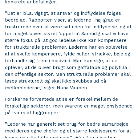
konkrete anbefalinger.
”Det er bl.a. vigtigt, at ansvar og indflydelse følges
bedre ad. Rapporten viser, at lederne i høj grad er
frustrerede over at være sat uden for indflydelse, og at
for meget bliver styret ’oppefra’. Samtidig skal vi have
større fokus på, at god ledelse ikke kan kompensere
for strukturelle problemer. Lederne har en oplevelse
af at skulle kompensere, fylde huller, strække, bøje og
forhandle sig frem i modvind. Man kan sige, at de
oplever, at de bliver brugt som gaffatape og polyfilla i
den offentlige sektor. Men strukturelle problemer skal
løses strukturelt og skal ikke skubbes ud på
mellemlederne,” siger Nana Vaaben.
Forskerne forventede at se en forskel mellem de
forskellige sektorer, men svarene er meget enslydende
på tværs af faggrupper:
”Lederne har generelt set brug for bedre samarbejde
med deres egne chefer og et større ledelsesrum for at
kunne og ville løfte opgaven,” siger Nana Vaaben.