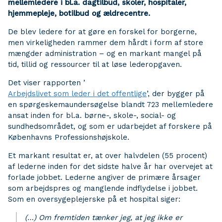
mellemledere i bl.a. dagtilbud, skoler, hospitaler,
hjemmepleje, botilbud og ældrecentre.
De blev ledere for at gøre en forskel for borgerne,
men virkeligheden rammer dem hårdt i form af store
mængder administration – og en markant mangel på
tid, tillid og ressourcer til at løse lederopgaven.
Det viser rapporten ’
Arbejdslivet som leder i det offentlige
’, der bygger på
en spørgeskemaundersøgelse blandt 723 mellemledere
ansat inden for bl.a. børne-, skole-, social- og
sundhedsområdet, og som er udarbejdet af forskere på
Københavns Professionshøjskole.
Et markant resultat er, at over halvdelen (55 procent)
af lederne inden for det sidste halve år har overvejet at
forlade jobbet. Lederne angiver de primære årsager
som arbejdspres og manglende indflydelse i jobbet.
Som en oversygeplejerske på et hospital siger:
(…) Om fremtiden tænker jeg, at jeg ikke er