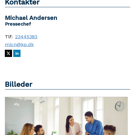
Kontakter
Michael Andersen
Pressechef
Tlf:
23445383
micn@kp.dk
Billeder