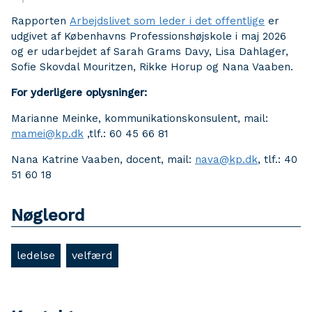
Rapporten
Arbejdslivet som leder i det offentlige
er
udgivet af Københavns Professionshøjskole i maj 2026
og er udarbejdet af Sarah Grams Davy, Lisa Dahlager,
Sofie Skovdal Mouritzen, Rikke Horup og Nana Vaaben.
For yderligere oplysninger:
Marianne Meinke, kommunikationskonsulent, mail:
mamei@kp.dk
,tlf.: 60 45 66 81
Nana Katrine Vaaben, docent, mail:
nava@kp.dk
, tlf.: 40
51 60 18
Nøgleord
ledelse
velfærd