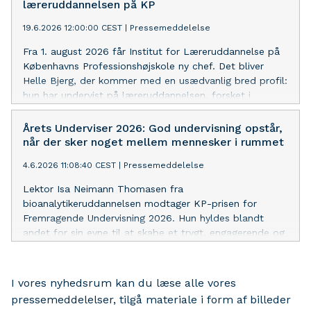
læreruddannelsen på KP
19.6.2026 12:00:00 CEST
|
Pressemeddelelse
Fra 1. august 2026 får Institut for Læreruddannelse på
Københavns Professionshøjskole ny chef. Det bliver
Helle Bjerg, der kommer med en usædvanlig bred profil:
hun har undervist på læreruddannelsen, forsket i
skoleudvikling og senest ledet en folkeskole.
Årets Underviser 2026: God undervisning opstår,
når der sker noget mellem mennesker i rummet
4.6.2026 11:08:40 CEST
|
Pressemeddelelse
Lektor Isa Neimann Thomasen fra
bioanalytikeruddannelsen modtager KP-prisen for
Fremragende Undervisning 2026. Hun hyldes blandt
andet for sin evne til at skabe et trygt, engagerende og
fagligt stærkt læringsmiljø for de studerende.
I vores nyhedsrum kan du læse alle vores
pressemeddelelser, tilgå materiale i form af billeder