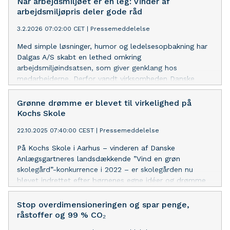
Når arbejdsmiljøet er en leg: Vinder af
arbejdsmiljøpris deler gode råd
3.2.2026 07:02:00 CET
|
Pressemeddelelse
Med simple løsninger, humor og ledelsesopbakning har
Dalgas A/S skabt en lethed omkring
arbejdsmiljøindsatsen, som giver genklang hos
medarbejderne. Derfor vandt virksomheden Danske
Anlægsgartneres Arbejdsmiljøpris 2026
Grønne drømme er blevet til virkelighed på
Kochs Skole
22.10.2025 07:40:00 CEST
|
Pressemeddelelse
På Kochs Skole i Aarhus – vinderen af Danske
Anlægsgartneres landsdækkende ”Vind en grøn
skolegård”-konkurrence i 2022 – er skolegården nu
blevet indrettet efter børnenes egne idéer og drømme
med plads til biodiversitet, udeundervisning og mere
naturnære frikvarter.
Stop overdimensioneringen og spar penge,
råstoffer og 99 % CO₂