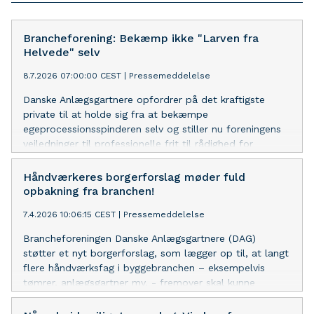
Brancheforening: Bekæmp ikke "Larven fra
Helvede" selv
8.7.2026 07:00:00 CEST
|
Pressemeddelelse
Danske Anlægsgartnere opfordrer på det kraftigste
private til at holde sig fra at bekæmpe
egeprocessionsspinderen selv og stiller nu foreningens
vejledninger til professionelle frit til rådighed for
fagfolk, mens kommuner og parkforvaltere venter på
statslige retningslinjer.
Håndværkeres borgerforslag møder fuld
opbakning fra branchen!
7.4.2026 10:06:15 CEST
|
Pressemeddelelse
Brancheforeningen Danske Anlægsgartnere (DAG)
støtter et nyt borgerforslag, som lægger op til, at langt
flere håndværksfag i byggebranchen – eksempelvis
tømrer, anlægsgartner mv. - fremover skal kunne
autoriseres på linje med elektrikere, VVS’ere og
kloakmestre.