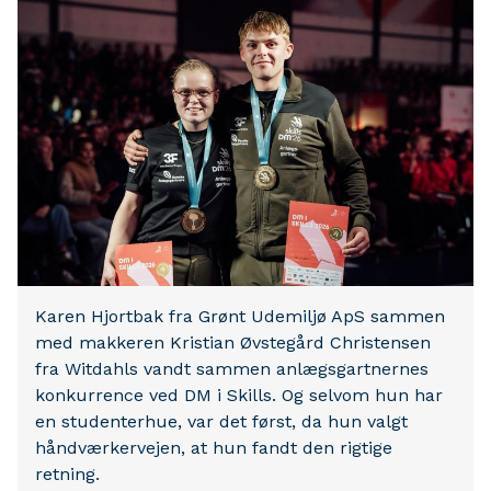
Karen Hjortbak fra Grønt Udemiljø ApS sammen
med makkeren Kristian Øvstegård Christensen
fra Witdahls vandt sammen anlægsgartnernes
konkurrence ved DM i Skills. Og selvom hun har
en studenterhue, var det først, da hun valgt
håndværkervejen, at hun fandt den rigtige
retning.