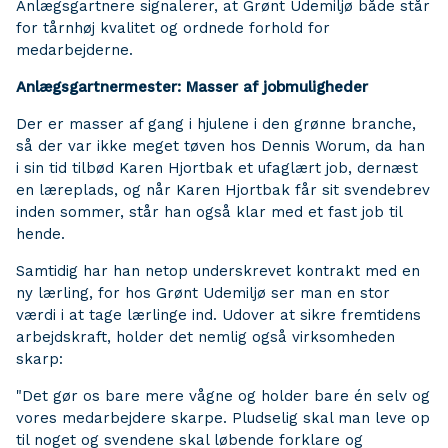
Anlægsgartnere signalerer, at Grønt Udemiljø både står
for tårnhøj kvalitet og ordnede forhold for
medarbejderne.
Anlægsgartnermester: Masser af jobmuligheder
Der er masser af gang i hjulene i den grønne branche,
så der var ikke meget tøven hos Dennis Worum, da han
i sin tid tilbød Karen Hjortbak et ufaglært job, dernæst
en læreplads, og når Karen Hjortbak får sit svendebrev
inden sommer, står han også klar med et fast job til
hende.
Samtidig har han netop underskrevet kontrakt med en
ny lærling, for hos Grønt Udemiljø ser man en stor
værdi i at tage lærlinge ind. Udover at sikre fremtidens
arbejdskraft, holder det nemlig også virksomheden
skarp:
"Det gør os bare mere vågne og holder bare én selv og
vores medarbejdere skarpe. Pludselig skal man leve op
til noget og svendene skal løbende forklare og