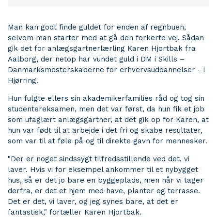
Man kan godt finde guldet for enden af regnbuen,
selvom man starter med at gå den forkerte vej. Sådan
gik det for anlægsgartnerlærling Karen Hjortbak fra
Aalborg, der netop har vundet guld i DM i Skills –
Danmarksmesterskaberne for erhvervsuddannelser - i
Hjørring.
Hun fulgte ellers sin akademikerfamilies råd og tog sin
studentereksamen, men det var først, da hun fik et job
som ufaglært anlægsgartner, at det gik op for Karen, at
hun var født til at arbejde i det fri og skabe resultater,
som var til at føle på og til direkte gavn for mennesker.
"Der er noget sindssygt tilfredsstillende ved det, vi
laver. Hvis vi for eksempel ankommer til et nybygget
hus, så er det jo bare en byggeplads, men når vi tager
derfra, er det et hjem med have, planter og terrasse.
Det er det, vi laver, og jeg synes bare, at det er
fantastisk," fortæller Karen Hjortbak.