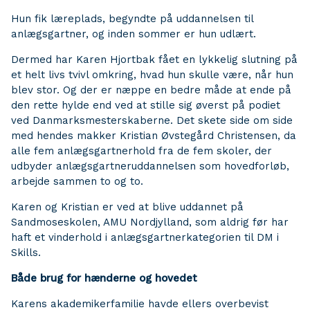
Hun fik læreplads, begyndte på uddannelsen til
anlægsgartner, og inden sommer er hun udlært.
Dermed har Karen Hjortbak fået en lykkelig slutning på
et helt livs tvivl omkring, hvad hun skulle være, når hun
blev stor. Og der er næppe en bedre måde at ende på
den rette hylde end ved at stille sig øverst på podiet
ved Danmarksmesterskaberne. Det skete side om side
med hendes makker Kristian Øvstegård Christensen, da
alle fem anlægsgartnerhold fra de fem skoler, der
udbyder anlægsgartneruddannelsen som hovedforløb,
arbejde sammen to og to.
Karen og Kristian er ved at blive uddannet på
Sandmoseskolen, AMU Nordjylland, som aldrig før har
haft et vinderhold i anlægsgartnerkategorien til DM i
Skills.
Både brug for hænderne og hovedet
Karens akademikerfamilie havde ellers overbevist