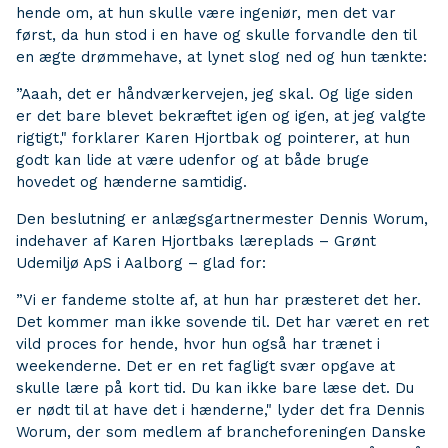
hende om, at hun skulle være ingeniør, men det var
først, da hun stod i en have og skulle forvandle den til
en ægte drømmehave, at lynet slog ned og hun tænkte:
”Aaah, det er håndværkervejen, jeg skal. Og lige siden
er det bare blevet bekræftet igen og igen, at jeg valgte
rigtigt," forklarer Karen Hjortbak og pointerer, at hun
godt kan lide at være udenfor og at både bruge
hovedet og hænderne samtidig.
Den beslutning er anlægsgartnermester Dennis Worum,
indehaver af Karen Hjortbaks læreplads – Grønt
Udemiljø ApS i Aalborg – glad for:
”Vi er fandeme stolte af, at hun har præsteret det her.
Det kommer man ikke sovende til. Det har været en ret
vild proces for hende, hvor hun også har trænet i
weekenderne. Det er en ret fagligt svær opgave at
skulle lære på kort tid. Du kan ikke bare læse det. Du
er nødt til at have det i hænderne," lyder det fra Dennis
Worum, der som medlem af brancheforeningen Danske