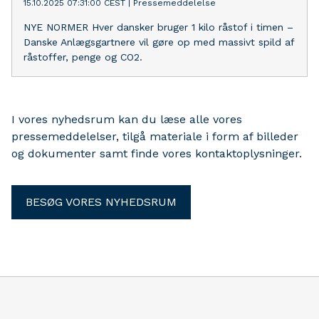
15.10.2025 07:31:00 CEST
|
Pressemeddelelse
NYE NORMER Hver dansker bruger 1 kilo råstof i timen –
Danske Anlægsgartnere vil gøre op med massivt spild af
råstoffer, penge og CO2.
I vores nyhedsrum kan du læse alle vores
pressemeddelelser, tilgå materiale i form af billeder
og dokumenter samt finde vores kontaktoplysninger.
BESØG VORES NYHEDSRUM