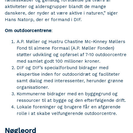
fællesskaber og gensidig forståelse på tværs af
aktiviteter og aldersgrupper blandt de mange
danskere, der nyder at være aktive i naturen,” siger
Hans Natorp, der er formand i DIF.
Om outdoorcentrene
:
A.P. Møller og Hustru Chastine Mc-Kinney Møllers
Fond til almene Formaal (A.P. Møller Fonden)
støtter udvikling og opførsel af 7-10 outdoorcentre
med samlet godt 100 millioner kroner.
DIF og DIF’s specialforbund bidrager med
ekspertise inden for outdooridræt og faciliteter
samt dialog med interessenter, herunder grønne
organisationer.
Kommunerne bidrager med en byggegrund og
ressourcer til at bygge og den efterfølgende drift.
Lokale foreninger og brugere får en afgørende
rolle i at skabe velfungerende outdoorcentre.
Nøgleord