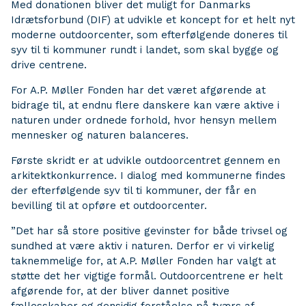
Med donationen bliver det muligt for Danmarks
Idrætsforbund (DIF) at udvikle et koncept for et helt nyt
moderne outdoorcenter, som efterfølgende doneres til
syv til ti kommuner rundt i landet, som skal bygge og
drive centrene.
For A.P. Møller Fonden har det været afgørende at
bidrage til, at endnu flere danskere kan være aktive i
naturen under ordnede forhold, hvor hensyn mellem
mennesker og naturen balanceres.
Første skridt er at udvikle outdoorcentret gennem en
arkitektkonkurrence. I dialog med kommunerne findes
der efterfølgende syv til ti kommuner, der får en
bevilling til at opføre et outdoorcenter.
”Det har så store positive gevinster for både trivsel og
sundhed at være aktiv i naturen. Derfor er vi virkelig
taknemmelige for, at A.P. Møller Fonden har valgt at
støtte det her vigtige formål. Outdoorcentrene er helt
afgørende for, at der bliver dannet positive