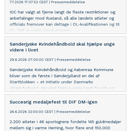
7.7.2026 17:07:52 CEST
|
Pressemeddelelse
IOC har valgt at fjerne langt de fleste restriktioner og
anbefalinger mod Rusland, så alle landets atleter og
officials fremover kan deltage i OL-kvalifikationen og til
OL. DIF er uenig i beslutningen.
Sønderjyske Kvindehåndbold skal hjælpe unge
videre i livet
29.6.2026 07:00:00 CEST
|
Pressemeddelelse
Sønderjyske Kvindehåndbold og Aabenraa Kommune
bliver som de første i Sønderjylland en del af
Startblokken – et initiativ under Danmarks
Idrætsforbund, der skal hjælpe unge langt fra job og
uddannelse godt videre i livet.
Succesrig medaljefest til DIF DM-igen
28.6.2026 22:00:00 CEST
|
Pressemeddelelse
2.200 atleter i 46 sportsgrene fordelte 145 guldmedaljer
mellem sig i varme Herning, hvor flere end 150.000