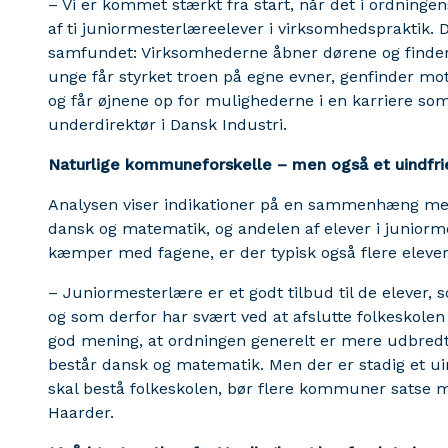
– Vi er kommet stærkt fra start, når det i ordningens
af ti juniormesterlæreelever i virksomhedspraktik. 
samfundet: Virksomhederne åbner dørene og finde
unge får styrket troen på egne evner, genfinder mot
og får øjnene op for mulighederne i en karriere som
underdirektør i Dansk Industri.
Naturlige kommuneforskelle – men også et uindfri
Analysen viser indikationer på en sammenhæng mell
dansk og matematik, og andelen af elever i juniorm
kæmper med fagene, er der typisk også flere elever
– Juniormesterlære er et godt tilbud til de elever, s
og som derfor har svært ved at afslutte folkeskolen 
god mening, at ordningen generelt er mere udbred
består dansk og matematik. Men der er stadig et uind
skal bestå folkeskolen, bør flere kommuner satse m
Haarder.