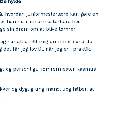
tte hylde
på, hvordan juniormesterlære kan gøre en
r er han nu i juniormesterlære hos
ge sin drøm om at blive tømrer.
og jeg har altid følt mig dummere end de
det får jeg lov til, når jeg er i praktik,
ligt og personligt. Tømrermester Rasmus
sikker og dygtig ung mand. Jeg håber, at
n.