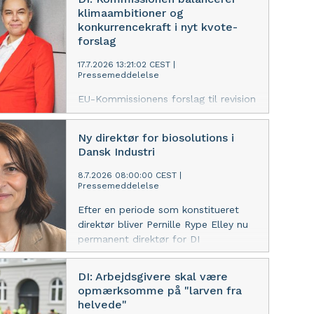
virksomhedernes innovation og
klimaambitioner og
konkurrencekraft, mener DI’s
konkurrencekraft i nyt kvote-
underdirektør.
forslag
17.7.2026 13:21:02 CEST
|
Pressemeddelelse
EU-Kommissionens forslag til revision
af EU's CO2-kvotesystem (ETS)
sender et vigtigt signal til de
Ny direktør for biosolutions i
virksomheder, der de kommende år
Dansk Industri
skal investere milliarder i den grønne
omstilling og deres langsigtede
8.7.2026 08:00:00 CEST
|
Pressemeddelelse
konkurrencekraft, lyder det fra DI.
Efter en periode som konstitueret
direktør bliver Pernille Rype Elley nu
permanent direktør for DI
Biosolutions og European
Biosolutions Coalition
DI: Arbejdsgivere skal være
opmærksomme på "larven fra
helvede"