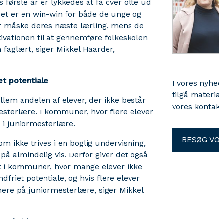
 første år er lykkedes at få over otte ud
Det er en win-win for både de unge og
r måske deres næste lærling, mens de
ivationen til at gennemføre folkeskolen
 faglært, siger Mikkel Haarder,
et potentiale
I vores nyh
tilgå materi
em andelen af elever, der ikke består
vores kontak
esterlære. I kommuner, hvor flere elever
 i juniormesterlære.
BESØG V
om ikke trives i en boglig undervisning,
på almindelig vis. Derfor giver det også
t i kommuner, hvor mange elever ikke
friet potentiale, og hvis flere elever
ere på juniormesterlære, siger Mikkel