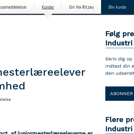
ssemeddelelser
Kunder
Om Via Ritzau
Bliv kunde
Følg pr
Industri
Skriv dig op
Indtast din 
mesterlæreelever
den udsendt
omhed
ABONNER
lelse
Flere p
Industri
 pct. af juniormesterlæreeleverne er