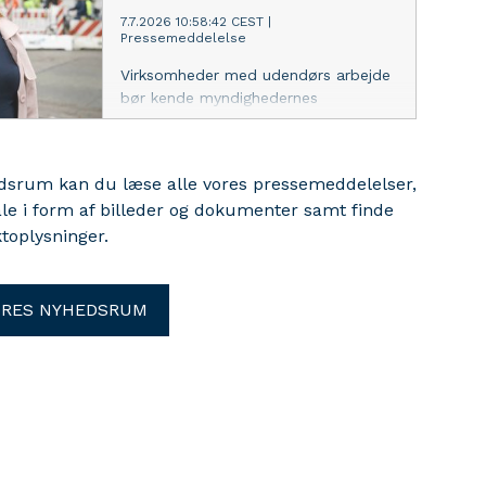
7.7.2026 10:58:42 CEST
|
Pressemeddelelse
Virksomheder med udendørs arbejde
bør kende myndighedernes
anbefalinger til værn mod hud- og
luftvejsgener, hvis de arbejder i
nærheden af "larven fra helvede",
edsrum kan du læse alle vores pressemeddelelser,
lyder det fra arbejdsmiljøekspert i
ale i form af billeder og dokumenter samt finde
Dansk Industri.
toplysninger.
ORES NYHEDSRUM