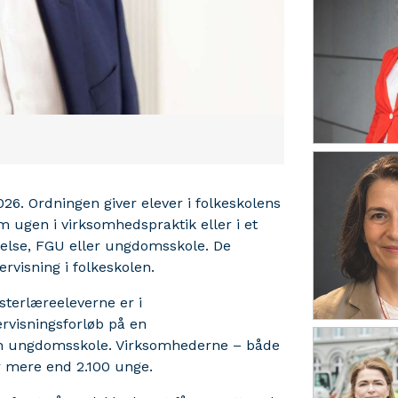
26. Ordningen giver elever i folkeskolens
om ugen i virksomhedspraktik eller i et
else, FGU eller ungdomsskole. De
visning i folkeskolen.
esterlæreeleverne er i
ervisningsforløb på en
 en ungdomsskole. Virksomhederne – både
r mere end 2.100 unge.