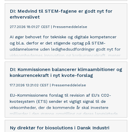
DI: Medvind til STEM-fagene er godt nyt for
erhvervslivet
27.7.2026 18:01:27 CEST
|
Pressemeddelelse
AI øger behovet for tekniske og digitale kompetencer
og bl.a. derfor er det stigende optag på STEM-
uddannelserne uden ledighedsudfordringer godt nyt for
virksomhedernes innovation og konkurrencekraft, mener
DI’s underdirektør.
DI: Kommissionen balancerer klimaambitioner og
konkurrencekraft i nyt kvote-forslag
17.7.2026 13:21:02 CEST
|
Pressemeddelelse
EU-Kommissionens forslag til revision af EU's CO2-
kvotesystem (ETS) sender et vigtigt signal til de
virksomheder, der de kommende år skal investere
milliarder i den grønne omstilling og deres langsigtede
konkurrencekraft, lyder det fra DI.
Ny direktør for biosolutions i Dansk Industri