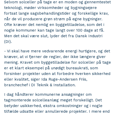
Selvom solceller på tage er en moden og gennemtestet
teknologi, møder virksomheder og bygningsejere
fortsat lange sagsbehandlingstider og forskellige krav,
når de vil producere grøn strøm på egne bygninger.
Ofte kræver det nemlig en byggetilladelse, som det i
nogle kommuner kan tage langt over 100 dage at få.
Men det skal være slut, lyder det fra Dansk Industri
(DI).
- Vi skal have mere vedvarende energi hurtigere, og det
kræver, at vi fjerner de regler, der ikke længere giver
mening. Kravet om byggetilladelse for solceller på tage
er et klart eksempel på unødigt bureaukrati, som
forsinker projekter uden at forbedre hverken sikkerhed
eller kvalitet, siger Ida Ruge-Andersen Friis,
branchechef i DI Teknik & Installation.
I dag håndterer kommunerne ansøgninger om
tagmonterede solcelleanlæg meget forskelligt. Det
betyder usikkerhed, ekstra omkostninger og i nogle
tilfælde udsatte eller annullerede projekter. I mere end