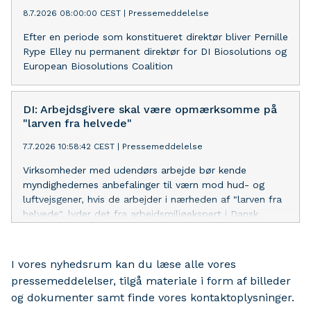
8.7.2026 08:00:00 CEST
|
Pressemeddelelse
Efter en periode som konstitueret direktør bliver Pernille
Rype Elley nu permanent direktør for DI Biosolutions og
European Biosolutions Coalition
DI: Arbejdsgivere skal være opmærksomme på
"larven fra helvede"
7.7.2026 10:58:42 CEST
|
Pressemeddelelse
Virksomheder med udendørs arbejde bør kende
myndighedernes anbefalinger til værn mod hud- og
luftvejsgener, hvis de arbejder i nærheden af "larven fra
helvede", lyder det fra arbejdsmiljøekspert i Dansk
Industri.
I vores nyhedsrum kan du læse alle vores
pressemeddelelser, tilgå materiale i form af billeder
og dokumenter samt finde vores kontaktoplysninger.