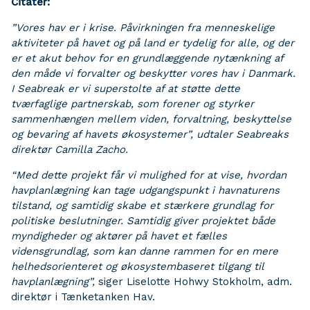
Citater:
”Vores hav er i krise. Påvirkningen fra menneskelige
aktiviteter på havet og på land er tydelig for alle, og der
er et akut behov for en grundlæggende nytænkning af
den måde vi forvalter og beskytter vores hav i Danmark.
I Seabreak er vi superstolte af at støtte dette
tværfaglige partnerskab, som forener og styrker
sammenhængen mellem viden, forvaltning, beskyttelse
og bevaring af havets økosystemer”, udtaler Seabreaks
direktør Camilla Zacho.
“Med dette projekt får vi mulighed for at vise, hvordan
havplanlægning kan tage udgangspunkt i havnaturens
tilstand, og samtidig skabe et stærkere grundlag for
politiske beslutninger. Samtidig giver projektet både
myndigheder og aktører på havet et fælles
vidensgrundlag, som kan danne rammen for en mere
helhedsorienteret og økosystembaseret tilgang til
havplanlægning”,
siger Liselotte Hohwy Stokholm, adm.
direktør i Tænketanken Hav.