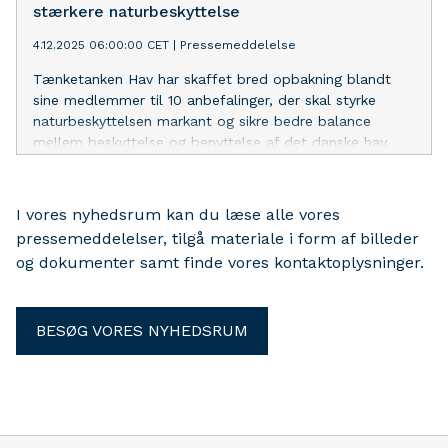
stærkere naturbeskyttelse
4.12.2025 06:00:00 CET
|
Pressemeddelelse
Tænketanken Hav har skaffet bred opbakning blandt
sine medlemmer til 10 anbefalinger, der skal styrke
naturbeskyttelsen markant og sikre bedre balance
mellem beskyttelse og benyttelse af det danske hav.
Med anbefalingerne viser Tænketanken Hav, at det er
muligt både at beskytte havet bedre og sikre plads til
aktiviteter som havvindmøller og fiskeri.
I vores nyhedsrum kan du læse alle vores
pressemeddelelser, tilgå materiale i form af billeder
og dokumenter samt finde vores kontaktoplysninger.
BESØG VORES NYHEDSRUM