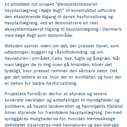
Et ambitiøst nyt projekt ”Økosystembaseret
havplanlægning i Køge Bugt” vil konstruktivt udfordre
den eksisterende tilgang til dansk havforvaltning og
havplanlægning, ved at demonstrere en reel
økosystembaseret tilgang til havplanlægning i Danmark
med Køge Bugt som testområde.
Metoden samler viden om det, der presser havet, som
udledninger, byggeri og råstofindvinding, og om
havnaturen i området, f.eks. fisk, fugle og ålegræs. Når
man lægger de to ting oven på hinanden, bliver det
tydeligt, hvor presset rammer den sårbare natur. Det
gør det lettere at se, hvor der er konflikter, og hvor der
er behov for bedre havforvaltning.
Projektets formål er derfor at afprøve og levere
konkrete værktøjer og anbefalinger til myndigheder og
politikere, så havets biodiversitet og havmiljøets tilstand
bliver styrende for fremtidens havplanlægning. Dermed
synliggøres mulighederne for, hvordan menneskelige
aktiviteter balanceres med havnaturen og kan bidrage