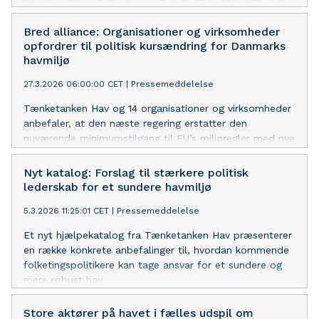
bedre balance med livet og naturen i havet.
Bred alliance: Organisationer og virksomheder
opfordrer til politisk kursændring for Danmarks
havmiljø
27.3.2026 06:00:00 CET
|
Pressemeddelelse
Tænketanken Hav og 14 organisationer og virksomheder
anbefaler, at den næste regering erstatter den
nuværende minimumstilgang til EU’s miljøregler med nye
ambitiøse principper, der kan bidrage til at sikre et
sundt hav omkring Danmark.
Nyt katalog: Forslag til stærkere politisk
lederskab for et sundere havmiljø
5.3.2026 11:25:01 CET
|
Pressemeddelelse
Et nyt hjælpekatalog fra Tænketanken Hav præsenterer
en række konkrete anbefalinger til, hvordan kommende
folketingspolitikere kan tage ansvar for et sundere og
mere robust hav.
Store aktører på havet i fælles udspil om