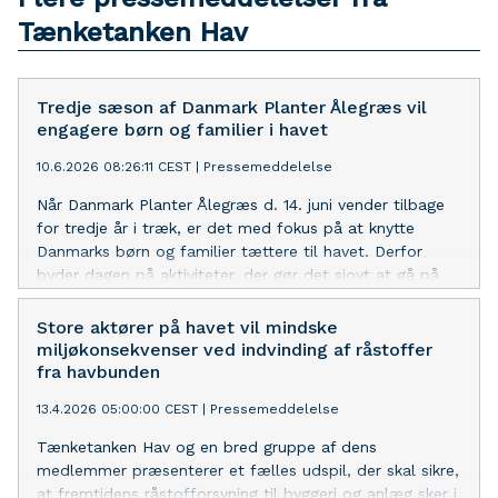
Tænketanken Hav
Tredje sæson af Danmark Planter Ålegræs vil
engagere børn og familier i havet
10.6.2026 08:26:11 CEST
|
Pressemeddelelse
Når Danmark Planter Ålegræs d. 14. juni vender tilbage
for tredje år i træk, er det med fokus på at knytte
Danmarks børn og familier tættere til havet. Derfor
byder dagen på aktiviteter, der gør det sjovt at gå på
opdagelse i livet under overfladen. Arrangementet
afholdes af Tænketanken Hav og Syddansk Universitet
Store aktører på havet vil mindske
ved 28 lokaliteter landet over.
miljøkonsekvenser ved indvinding af råstoffer
fra havbunden
13.4.2026 05:00:00 CEST
|
Pressemeddelelse
Tænketanken Hav og en bred gruppe af dens
medlemmer præsenterer et fælles udspil, der skal sikre,
at fremtidens råstofforsyning til byggeri og anlæg sker i