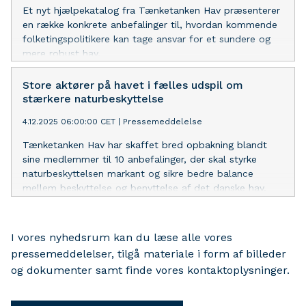
Et nyt hjælpekatalog fra Tænketanken Hav præsenterer
en række konkrete anbefalinger til, hvordan kommende
folketingspolitikere kan tage ansvar for et sundere og
mere robust hav.
Store aktører på havet i fælles udspil om
stærkere naturbeskyttelse
4.12.2025 06:00:00 CET
|
Pressemeddelelse
Tænketanken Hav har skaffet bred opbakning blandt
sine medlemmer til 10 anbefalinger, der skal styrke
naturbeskyttelsen markant og sikre bedre balance
mellem beskyttelse og benyttelse af det danske hav.
Med anbefalingerne viser Tænketanken Hav, at det er
muligt både at beskytte havet bedre og sikre plads til
aktiviteter som havvindmøller og fiskeri.
I vores nyhedsrum kan du læse alle vores
pressemeddelelser, tilgå materiale i form af billeder
og dokumenter samt finde vores kontaktoplysninger.