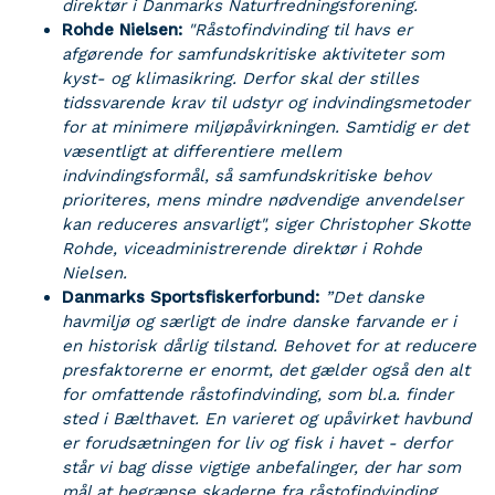
direktør i Danmarks Naturfredningsforening.
Rohde Nielsen:
"Råstofindvinding til havs er
afgørende for samfundskritiske aktiviteter som
kyst- og klimasikring. Derfor skal der stilles
tidssvarende krav til udstyr og indvindingsmetoder
for at minimere miljøpåvirkningen. Samtidig er det
væsentligt at differentiere mellem
indvindingsformål, så samfundskritiske behov
prioriteres, mens mindre nødvendige anvendelser
kan reduceres ansvarligt", siger Christopher Skotte
Rohde, viceadministrerende direktør i Rohde
Nielsen.
Danmarks Sportsfiskerforbund:
”Det danske
havmiljø og særligt de indre danske farvande er i
en historisk dårlig tilstand. Behovet for at reducere
presfaktorerne er enormt, det gælder også den alt
for omfattende råstofindvinding, som bl.a. finder
sted i Bælthavet. En varieret og upåvirket havbund
er forudsætningen for liv og fisk i havet - derfor
står vi bag disse vigtige anbefalinger, der har som
mål at begrænse skaderne fra råstofindvinding