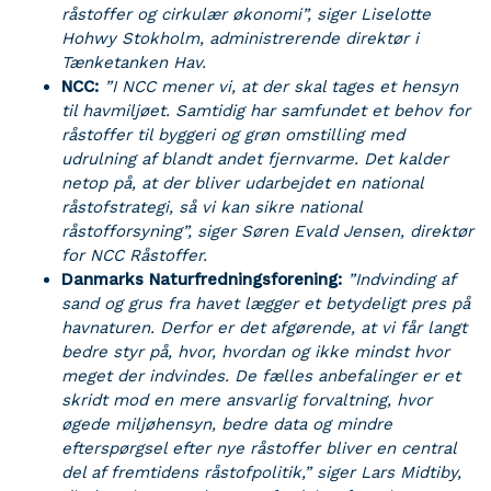
råstoffer og cirkulær økonomi”, siger Liselotte
Hohwy Stokholm, administrerende direktør i
Tænketanken Hav.
NCC:
”I NCC mener vi, at der skal tages et hensyn
til havmiljøet. Samtidig har samfundet et behov for
råstoffer til byggeri og grøn omstilling med
udrulning af blandt andet fjernvarme. Det kalder
netop på, at der bliver udarbejdet en national
råstofstrategi, så vi kan sikre national
råstofforsyning”, siger Søren Evald Jensen, direktør
for NCC Råstoffer.
Danmarks Naturfredningsforening:
”Indvinding af
sand og grus fra havet lægger et betydeligt pres på
havnaturen. Derfor er det afgørende, at vi får langt
bedre styr på, hvor, hvordan og ikke mindst hvor
meget der indvindes. De fælles anbefalinger er et
skridt mod en mere ansvarlig forvaltning, hvor
øgede miljøhensyn, bedre data og mindre
efterspørgsel efter nye råstoffer bliver en central
del af fremtidens råstofpolitik,” siger Lars Midtiby,