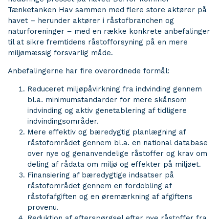
Tænketanken Hav sammen med flere store aktører på
havet – herunder aktører i råstofbranchen og
naturforeninger – med en række konkrete anbefalinger
til at sikre fremtidens råstofforsyning på en mere
miljømæssig forsvarlig måde.
Anbefalingerne har fire overordnede formål:
Reduceret miljøpåvirkning fra indvinding gennem
bl.a. minimumstandarder for mere skånsom
indvinding og aktiv genetablering af tidligere
indvindingsområder.
Mere effektiv og bæredygtig planlægning af
råstofområdet gennem bl.a. en national database
over nye og genanvendelige råstoffer og krav om
deling af rådata om miljø og effekter på miljøet.
Finansiering af bæredygtige indsatser på
råstofområdet gennem en fordobling af
råstofafgiften og en øremærkning af afgiftens
provenu.
Reduktion af efterspørgsel efter nye råstoffer fra