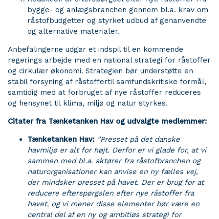
bygge- og anlægsbranchen gennem bl.a. krav om
råstofbudgetter og styrket udbud af genanvendte
og alternative materialer.
Anbefalingerne udgør et indspil til en kommende
regerings arbejde med en national strategi for råstoffer
og cirkulær økonomi. Strategien bør understøtte en
stabil forsyning af råstoffertil samfundskritiske formål,
samtidig med at forbruget af nye råstoffer reduceres
og hensynet til klima, miljø og natur styrkes.
Citater fra Tænketanken Hav og udvalgte medlemmer:
Tænketanken Hav:
”Presset på det danske
havmiljø er alt for højt.
Derfor er vi glade for, at vi
sammen med bl.a. aktører fra råstofbranchen og
naturorganisationer kan anvise en ny fælles vej,
der mindsker presset på havet. Der er brug for at
reducere efterspørgslen efter nye råstoffer fra
havet, og vi mener disse elementer bør være en
central del af en ny og ambitiøs strategi for