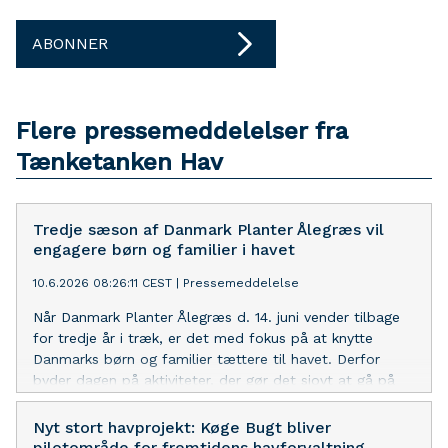
ABONNER
Flere pressemeddelelser fra
Tænketanken Hav
Tredje sæson af Danmark Planter Ålegræs vil
engagere børn og familier i havet
10.6.2026 08:26:11 CEST
|
Pressemeddelelse
Når Danmark Planter Ålegræs d. 14. juni vender tilbage
for tredje år i træk, er det med fokus på at knytte
Danmarks børn og familier tættere til havet. Derfor
byder dagen på aktiviteter, der gør det sjovt at gå på
opdagelse i livet under overfladen. Arrangementet
afholdes af Tænketanken Hav og Syddansk Universitet
Nyt stort havprojekt: Køge Bugt bliver
ved 28 lokaliteter landet over.
pilotområde for fremtidens havforvaltning