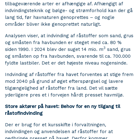
tilbageværende arter er afhængige af. Afhængigt af
indvindingsteknik og bølge- og strømforhold kan der gå
lang tid, før havnaturen genoprettes – og nogle
områder bliver ikke genoprettet naturligt.
Analysen viser, at indvinding af råstoffer som sand, grus
og småsten fra havbunden er steget med ca. 80 %
3
siden 1990. I 2024 blev der suget 14 mio. m
sand, grus
og småsten op fra havbunden, svarende til ca. 700.000
fyldte lastbiler. Det er det højeste niveau nogensinde.
Indvinding af råstoffer fra havet forventes at stige frem
mod 2040 på grund af øget efterspørgsel og lavere
tilgængelighed af råstoffer fra land. Det vil sætte
yderligere pres et i forvejen hårdt presset havmiljø.
Store aktører på havet: Behov for en ny tilgang til
råstofindvinding
Der er brug for et kursskifte i forvaltningen,
indvindingen og anvendelsen af råstoffer for at
nedbringe presset på havet. Derfor kommer