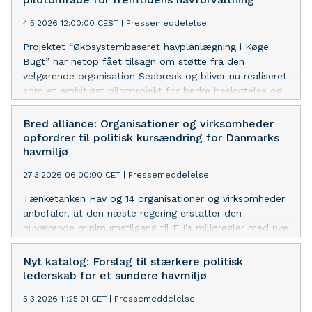
4.5.2026 12:00:00 CEST
|
Pressemeddelelse
Projektet “Økosystembaseret havplanlægning i Køge
Bugt” har netop fået tilsagn om støtte fra den
velgørende organisation Seabreak og bliver nu realiseret
som et ambitiøst pilotprojekt for bedre beskyttelse og
forvaltning af havmiljøet.
Bred alliance: Organisationer og virksomheder
opfordrer til politisk kursændring for Danmarks
havmiljø
27.3.2026 06:00:00 CET
|
Pressemeddelelse
Tænketanken Hav og 14 organisationer og virksomheder
anbefaler, at den næste regering erstatter den
nuværende minimumstilgang til EU’s miljøregler med nye
ambitiøse principper, der kan bidrage til at sikre et
sundt hav omkring Danmark.
Nyt katalog: Forslag til stærkere politisk
lederskab for et sundere havmiljø
5.3.2026 11:25:01 CET
|
Pressemeddelelse