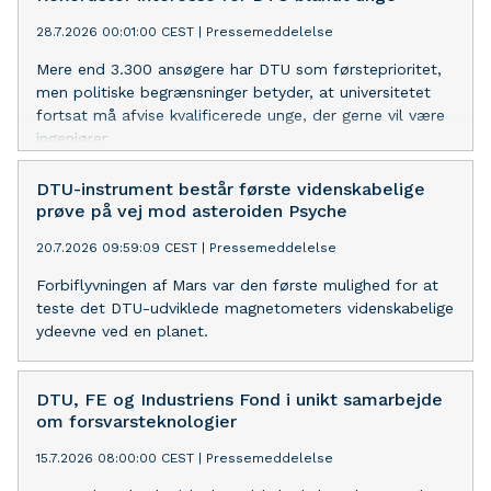
28.7.2026 00:01:00 CEST
|
Pressemeddelelse
Mere end 3.300 ansøgere har DTU som førsteprioritet,
men politiske begrænsninger betyder, at universitetet
fortsat må afvise kvalificerede unge, der gerne vil være
ingeniører.
DTU-instrument består første videnskabelige
prøve på vej mod asteroiden Psyche
20.7.2026 09:59:09 CEST
|
Pressemeddelelse
Forbiflyvningen af Mars var den første mulighed for at
teste det DTU-udviklede magnetometers videnskabelige
ydeevne ved en planet.
DTU, FE og Industriens Fond i unikt samarbejde
om forsvarsteknologier
15.7.2026 08:00:00 CEST
|
Pressemeddelelse