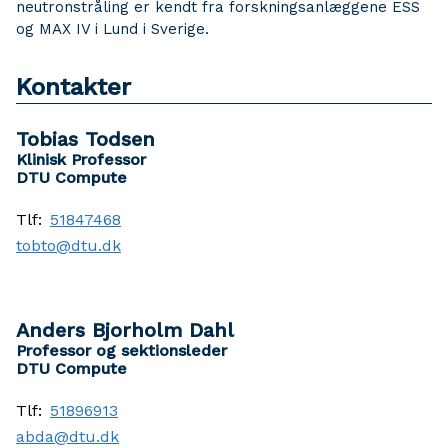
neutronstråling er kendt fra forskningsanlæggene ESS
og MAX IV i Lund i Sverige.
Kontakter
Tobias Todsen
Klinisk Professor
DTU Compute
Tlf:
51847468
tobto@dtu.dk
Anders Bjorholm Dahl
Professor og sektionsleder
DTU Compute
Tlf:
51896913
abda@dtu.dk