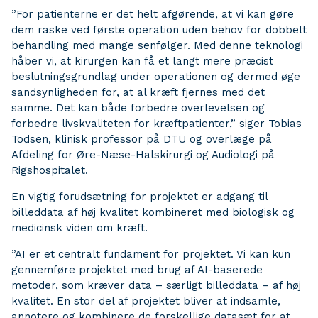
”For patienterne er det helt afgørende, at vi kan gøre
dem raske ved første operation uden behov for dobbelt
behandling med mange senfølger. Med denne teknologi
håber vi, at kirurgen kan få et langt mere præcist
beslutningsgrundlag under operationen og dermed øge
sandsynligheden for, at al kræft fjernes med det
samme. Det kan både forbedre overlevelsen og
forbedre livskvaliteten for kræftpatienter,” siger Tobias
Todsen, klinisk professor på DTU og overlæge på
Afdeling for Øre-Næse-Halskirurgi og Audiologi på
Rigshospitalet.
En vigtig forudsætning for projektet er adgang til
billeddata af høj kvalitet kombineret med biologisk og
medicinsk viden om kræft.
”AI er et centralt fundament for projektet. Vi kan kun
gennemføre projektet med brug af AI-baserede
metoder, som kræver data – særligt billeddata – af høj
kvalitet. En stor del af projektet bliver at indsamle,
annotere og kombinere de forskellige datasæt for at