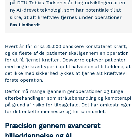
på DTU Tobias Todsen står bag udviklingen af en
ny AI-drevet teknologi, som har potentiale til at
sikre, at alt kræftvæv fjernes under operationer.
Bax Lindhardt
Hvert år får cirka 35.000 danskere konstateret kræft,
og de fleste af de patienter skal igennem en operation
for at få fjernet kræften. Desværre oplever patienter
med nogle kræfttyper i op til halvdelen af tilfældene, at
det ikke med sikkerhed lykkes at fjerne alt kræftvæv i
første operation.
Derfor må mange igennem genoperationer og tunge
efterbehandlinger som strålebehandling og kemoterapi
på grund af risiko for tilbagefald. Det har omkostninger
for det enkelte menneske og for samfundet.
Præcision gennem avanceret
billeddannelse og AI