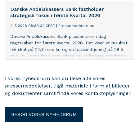
Danske Andelskassers Bank fastholder
strategisk fokus i første kvartal 2026
21.5.2026 08:30:02 CEST
|
Pressemeddelelse
Danske Andelskassers Bank præsenterer i dag
regnskabet for første kvartal 2026. Det viser et resultat
før skat på 24,3 mio. kr. og en basisindtjening på 28,5
mio. kr. Et resultat, som afspejler, at banken prioriterer
investeringer i eksekveringen af strategien mod 2030.
I vores nyhedsrum kan du læse alle vores
pressemeddelelser, tilgå materiale i form af billeder
og dokumenter samt finde vores kontaktoplysninger.
BESØG VORES NYHEDSRUM