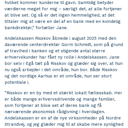
hvilket kommer kunderne til gavn. Samtidig betyder
værdierne meget for mig – særligt det, at alle fortjener
at blive set. Og så er det ingen hemmelighed, at det
tiltaler mig at være en del af en bank med en kvindelig
bankdirektør,” fortæller Jane.
Andelskassen Risskov åbnede i august 2025 med den
daværende centerdirektør Gorm Schmidt, som på grund
af travlhed i banken og et stigende antal større
erhvervskunder har fået ny rolle i Andelskassen. Jane
bor selv i Egå tæt på Risskov og glæder sig over, at hun
nu også arbejder i det område, hun bor. Både Risskov
og det nordlige Aarhus er et område, hun ser stort
potentiale i.
”Risskov er en by med et stærkt lokalt fællesskab. Her
er både mange erhvervsdrivende og mange familier,
som fortjener at blive set af deres bank og få
nærværende økonomisk rådgivning i hverdagen.
Andelskassen er en af de nye virksomheder på Nordre
Strandvej, og jeg glæder mig til at skabe mere synlighed