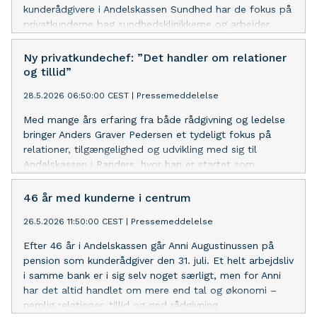
kunderådgivere i Andelskassen Sundhed har de fokus på
privatkunderne bag sundhedsklinikkerne og arbejder
helhedsorienteret med samspillet mellem
privatøkonomi, familieliv og virksomhed.
Ny privatkundechef: ”Det handler om relationer
og tillid”
28.5.2026 06:50:00 CEST
|
Pressemeddelelse
Med mange års erfaring fra både rådgivning og ledelse
bringer Anders Graver Pedersen et tydeligt fokus på
relationer, tilgængelighed og udvikling med sig til
Andelskassen i Randers, hvor han er startet som
privatkundechef.
46 år med kunderne i centrum
26.5.2026 11:50:00 CEST
|
Pressemeddelelse
Efter 46 år i Andelskassen går Anni Augustinussen på
pension som kunderådgiver den 31. juli. Et helt arbejdsliv
i samme bank er i sig selv noget særligt, men for Anni
har det altid handlet om mere end tal og økonomi –
nemlig relationer, tillid og god rådgivning.