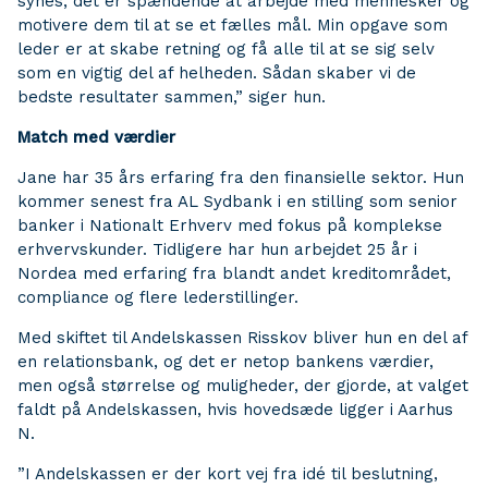
synes, det er spændende at arbejde med mennesker og
motivere dem til at se et fælles mål. Min opgave som
leder er at skabe retning og få alle til at se sig selv
som en vigtig del af helheden. Sådan skaber vi de
bedste resultater sammen,” siger hun.
Match med værdier
Jane har 35 års erfaring fra den finansielle sektor. Hun
kommer senest fra AL Sydbank i en stilling som senior
banker i Nationalt Erhverv med fokus på komplekse
erhvervskunder. Tidligere har hun arbejdet 25 år i
Nordea med erfaring fra blandt andet kreditområdet,
compliance og flere lederstillinger.
Med skiftet til Andelskassen Risskov bliver hun en del af
en relationsbank, og det er netop bankens værdier,
men også størrelse og muligheder, der gjorde, at valget
faldt på Andelskassen, hvis hovedsæde ligger i Aarhus
N.
”I Andelskassen er der kort vej fra idé til beslutning,