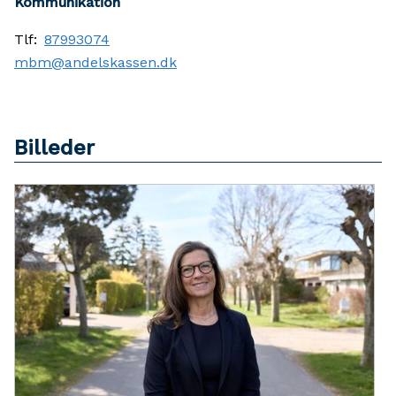
Kommunikation
Tlf:
87993074
mbm@andelskassen.dk
Billeder