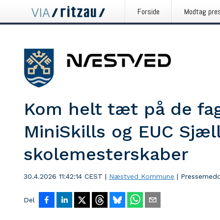
Forside
Modtag pre
Kom helt tæt på de fa
MiniSkills og EUC Sjæl
skolemesterskaber
30.4.2026 11:42:14 CEST
|
Næstved Kommune
|
Pressemedd
Del