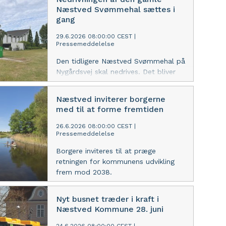
Næstved Svømmehal sættes i
gang
29.6.2026 08:00:00 CEST
|
Pressemeddelelse
Den tidligere Næstved Svømmehal på
Nygårdsvej skal nedrives. Det bliver
Tscherning, der står for arbejdet, der
igangsættes i uge 28. Dermed
Næstved inviterer borgerne
afrundes et historisk kapitel og på
med til at forme fremtiden
området gives der plads til nye
grønne arealer.
26.6.2026 08:00:00 CEST
|
Pressemeddelelse
Borgere inviteres til at præge
retningen for kommunens udvikling
frem mod 2038.
Nyt busnet træder i kraft i
Næstved Kommune 28. juni