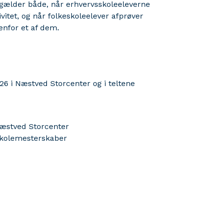
et gælder både, når erhvervsskoleeleverne
vitet, og når folkeskoleelever afprøver
denfor et af dem.
26 i Næstved Storcenter og i teltene
Næstved Storcenter
s skolemesterskaber