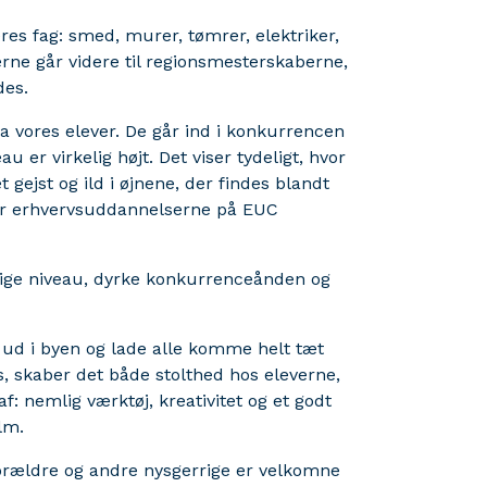
es fag: smed, murer, tømrer, elektriker,
rne går videre til regionsmesterskaberne,
des.
a vores elever. De går ind i konkurrencen
u er virkelig højt. Det viser tydeligt, hvor
gejst og ild i øjnene, der findes blandt
for erhvervsuddannelserne på EUC
lige niveau, dyrke konkurrenceånden og
 ud i byen og lade alle komme helt tæt
, skaber det både stolthed hos eleverne,
af: nemlig værktøj, kreativitet og et godt
lm.
orældre og andre nysgerrige er velkomne