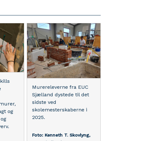
kills
Murereleverne fra EUC
e
Sjælland dystede til det
sidste ved
 murer,
skolemesterskaberne i
agt og
2025.
 og
erv.
Foto: Kenneth T. Skovlyng,