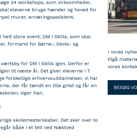
besøge 24 workshops, som virksomheder,
 skal eleverne bruge hænder og hoved for
mpel murer, ernæringsassistent,
 helt store event, DM i Skills, som skal
er, formand for Børne-, Skole- og
I vores nyh
tilgå materi
 værtsby for DM i Skills igen. Derfor er
vores kontak
igen til næste år. Det giver eleverne i 7.
e forskellige erhvervsuddannelser, vi har
e, der får tændt en lille gnist og får en
BESØG V
keskolen, siger han.
u
rlige skolemesterskaber. Det sker over to
regår både i et telt ved Næstved