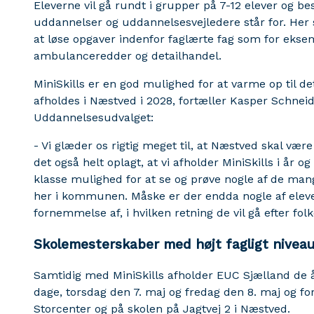
Eleverne vil gå rundt i grupper på 7-12 elever og 
uddannelser og uddannelsesvejledere står for. Her
at løse opgaver indenfor faglærte fag som for ekse
ambulanceredder og detailhandel.
MiniSkills er en god mulighed for at varme op til det
afholdes i Næstved i 2028, fortæller Kasper Schneid
Uddannelsesudvalget:
- Vi glæder os rigtig meget til, at Næstved skal være
det også helt oplagt, at vi afholder MiniSkills i år og 
klasse mulighed for at se og prøve nogle af de mang
her i kommunen. Måske er der endda nogle af elevern
fornemmelse af, i hvilken retning de vil gå efter fol
Skolemesterskaber med højt fagligt nivea
Samtidig med MiniSkills afholder EUC Sjælland de å
dage, torsdag den 7. maj og fredag den 8. maj og fo
Storcenter og på skolen på Jagtvej 2 i Næstved.