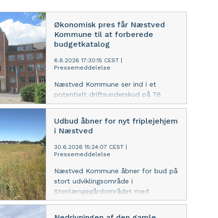
Økonomisk pres får Næstved
Kommune til at forberede
budgetkatalog
6.8.2026 17:30:15 CEST
|
Pressemeddelelse
Næstved Kommune ser ind i et
potentielt driftsunderskud på 78
millioner kroner for 2027, og derfor
er administrationen nu gået i gang
Udbud åbner for nyt friplejehjem
med at udarbejde et budgetkatalog
i Næstved
for mulige omprioriteringer i
kommunens budget.
30.6.2026 15:24:07 CEST
|
Pressemeddelelse
Næstved Kommune åbner for bud på
stort udviklingsområde i
Stenlængegårdområdet med
mulighed for opførsel af friplejehjem
og op mod 250 boliger.
Nedrivningen af den gamle