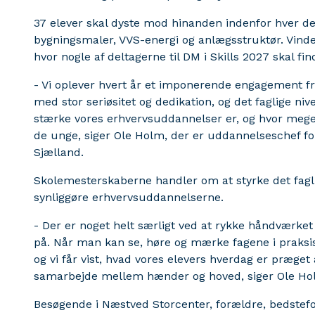
37 elever skal dyste mod hinanden indenfor hver der
bygningsmaler, VVS-energi og anlægsstruktør. Vinde
hvor nogle af deltagerne til DM i Skills 2027 skal fin
- Vi oplever hvert år et imponerende engagement fr
med stor seriøsitet og dedikation, og det faglige nivea
stærke vores erhvervsuddannelser er, og hvor meget 
de unge, siger Ole Holm, der er uddannelseschef 
Sjælland.
Skolemesterskaberne handler om at styrke det fag
synliggøre erhvervsuddannelserne.
- Der er noget helt særligt ved at rykke håndværket
på. Når man kan se, høre og mærke fagene i praksis
og vi får vist, hvad vores elevers hverdag er præget 
samarbejde mellem hænder og hoved, siger Ole Ho
Besøgende i Næstved Storcenter, forældre, bedstef