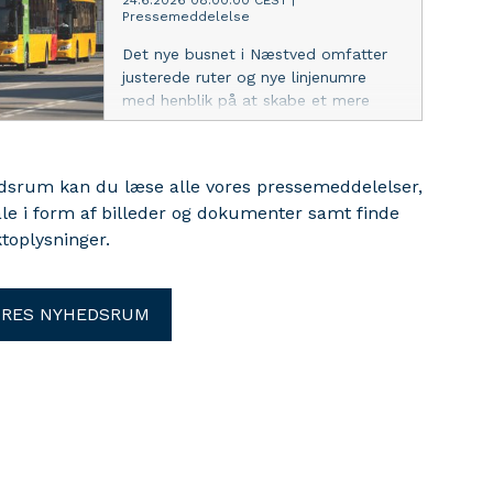
24.6.2026 08:00:00 CEST
|
Pressemeddelelse
Det nye busnet i Næstved omfatter
justerede ruter og nye linjenumre
med henblik på at skabe et mere
enkelt busnet med hyppigere og
mere direkte busforbindelser.
edsrum kan du læse alle vores pressemeddelelser,
ale i form af billeder og dokumenter samt finde
toplysninger.
ORES NYHEDSRUM