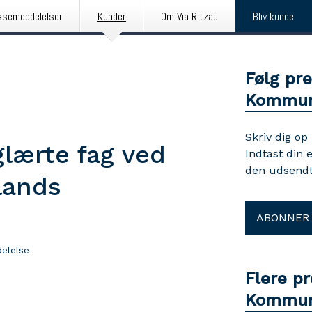
ssemeddelelser
Kunder
Om Via Ritzau
Bliv kunde
Følg pr
Kommu
Skriv dig op
glærte fag ved
Indtast din 
den udsendt
lands
ABONNER
elelse
Flere p
Kommu