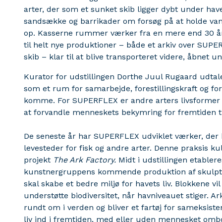
arter, der som et sunket skib ligger dybt under hav
sandsække og barrikader om forsøg på at holde vand
op. Kasserne rummer værker fra en mere end 30 år l
til helt nye produktioner – både et arkiv over SUPE
skib – klar til at blive transporteret videre, åbnet un
Kurator for udstillingen Dorthe Juul Rugaard udtale
som et rum for samarbejde, forestillingskraft og for
komme. For SUPERFLEX er andre arters livsformer og
at forvandle menneskets bekymring for fremtiden ti
De seneste år har SUPERFLEX udviklet værker, der
levesteder for fisk og andre arter. Denne praksis ku
projekt
The Ark Factory
.
Midt i udstillingen etabler
kunstnergruppens kommende produktion af skulpture
skal skabe et bedre miljø for havets liv. Blokkene vi
understøtte biodiversitet, når havniveauet stiger. 
rundt om i verden og bliver et fartøj for sameksiste
liv ind i fremtiden, med eller uden mennesket omb