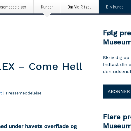
ssemeddelelser
Kunder
Om Via Ritzau
Bliv kunde
Følg pr
Museum 
Skriv dig op
LEX – Come Hell
Indtast din 
den udsendt
ABONNER
t
|
Pressemeddelelse
Flere p
Museum 
d under havets overflade og