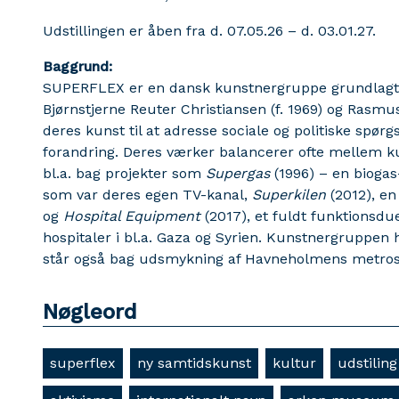
Udstillingen er åben fra d. 07.05.26 – d. 03.01.27.
Baggrund:
SUPERFLEX er en dansk kunstnergruppe grundlagt i 
Bjørnstjerne Reuter Christiansen (f. 1969) og Rasmus
deres kunst til at adresse sociale og politiske spør
forandring. Deres værker balancerer ofte mellem ku
bl.a. bag projekter som
Supergas
(1996) – en biogas
som var deres egen TV-kanal,
Superkilen
(2012), en
og
Hospital Equipment
(2017), et fuldt funktionsdu
hospitaler i bl.a. Gaza og Syrien. Kunstnergruppen 
står også bag udsmykning af Havneholmens metrost
Nøgleord
superflex
ny samtidskunst
kultur
udstiling