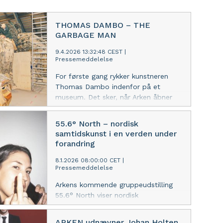
THOMAS DAMBO – THE
GARBAGE MAN
9.4.2026 13:32:48 CEST
|
Pressemeddelelse
For første gang rykker kunstneren
Thomas Dambo indenfor på et
museum. Det sker, når Arken åbner
udstillingen The Garbage Man med
hans populære trolde skabt af
55.6° North – nordisk
genbrugsmaterialer og skrald.
samtidskunst i en verden under
Udstillingen inviterer os alle til at se
forandring
potentialet i, hvad vi smider væk –
og til at bruge skrald som kreativ
8.1.2026 08:00:00 CET
|
Pressemeddelelse
inspiration.
Arkens kommende gruppeudstilling
55.6° North viser nordisk
samtidskunst, som den udfolder sig
netop nu – i en opbrudstid, hvor
ARKEN udnævner Johan Holten