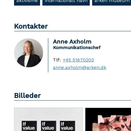
aktivisme
internationalt navn
arken museum f
Kontakter
Anne Axholm
Kommunikationschef
Tlf:
+45 51670203
anne.axholm@arken.dk
Billeder