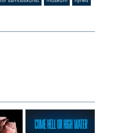
or samtidskunst
museum
nyhed