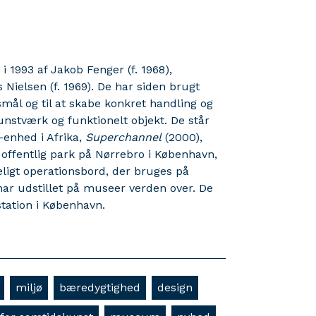
1993 af Jakob Fenger (f. 1968),
 Nielsen (f. 1969). De har siden brugt
gsmål og til at skabe konkret handling og
nstværk og funktionelt objekt. De står
-enhed i Afrika,
Superchannel
(2000),
 offentlig park på Nørrebro i København,
eligt operationsbord, der bruges på
har udstillet på museer verden over. De
ation i København.
miljø
bæredygtighed
design