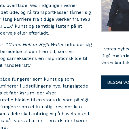
ets overflade. Ved indgangen vidner
et ude, og rå transportkasser tårner sig
ang karriere fra tidlige værker fra 1993
RFLEX’ kunst og samtidig lasten på et
dervejs eller efterladt.
r: ”
Come Hell or High Water
udfolder sig
I vores nyh
beredelse til den fremtid, som vil
tilgå materi
 sameksistens en inspirationskilde til
vores kontak
l handlekraft.”
 både fungerer som kunst og som
BESØG V
lminerer i udstillingens nye, langsigtede
es et fabriksrum, der viser
lle blokke til en stor ark, som på sigt
l fungere som et kunstigt rev, der kan
Arkens dele skal anbringes på havets bund
ns på tværs af arter – en ark, der bærer
ord.