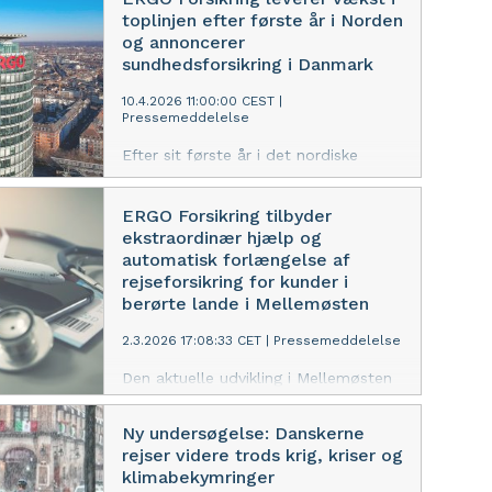
sundhedsforsikringer. Hidtil har de i
toplinjen efter første år i Norden
over 100 år gennem Europæiske ERV
og annoncerer
hjulpet danskerne på deres rejser,
sundhedsforsikring i Danmark
men fra nu af udvides trygheden til
også at gælde sundhed, når ERGO
10.4.2026 11:00:00 CEST
|
Pressemeddelelse
Forsikring nu tilbyder
sundhedsforsikringer for
Efter sit første år i det nordiske
virksomheder i Danmark.
marked fortsætter ERGO Forsikring
A/S sin udvikling og leverer i 2025
ERGO Forsikring tilbyder
vækst i bruttopræmieindtægterne på
ekstraordinær hjælp og
tværs af Danmark, Sverige og Norge.
automatisk forlængelse af
Det sker som et resultat af øgede
rejseforsikring for kunder i
investeringer i selskabet, digitalisering
berørte lande i Mellemøsten
og tilpasning af den langsigtede
nordiske vækststrategi. Nu
2.3.2026 17:08:33 CET
|
Pressemeddelelse
annoncerer ERGO Forsikring en stor
Den aktuelle udvikling i Mellemøsten
nyhed og lancerer
har store menneskelige konsekvenser
sundhedsforsikringer i Danmark.
både for rejsende og lokale. ERGO
Ny undersøgelse: Danskerne
Forsikring (tidligere Europæiske
rejser videre trods krig, kriser og
Rejseforsikring) følger situationen tæt
klimabekymringer