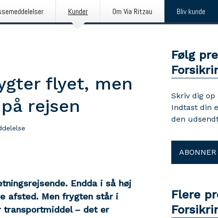
ssemeddelelser
Kunder
Om Via Ritzau
Bliv kunde
Følg pr
Forsikri
ygter flyet, men
Skriv dig op
 på rejsen
Indtast din 
den udsendt
delelse
ABONNER
tningsrejsende. Endda i så høj
Flere p
ge afsted.
Men frygten står i
Forsikri
or transportmiddel – det er