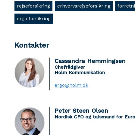
rejseforsikring
erhvervsrejseforsikring
forretn
ergo forsikring
Kontakter
Cassandra Hemmingsen
Chefrådgiver
Holm Kommunikation
ergo@holm.dk
Peter Steen Olsen
Nordisk CFO og talsmand for Eu