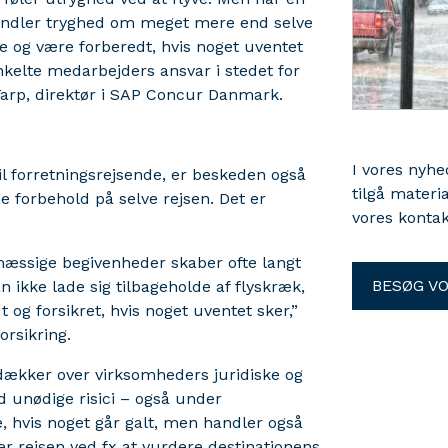
andler tryghed om meget mere end selve
e og være forberedt, hvis noget uventet
enkelte medarbejders ansvar i stedet for
Tarp, direktør i SAP Concur Danmark.
I vores nyh
til forretningsrejsende, er beskeden også
tilgå materi
ne forbehold på selve rejsen. Det er
vores kontak
mæssige begivenheder skaber ofte langt
BESØG V
n ikke lade sig tilbageholde af flyskræk,
t og forsikret, hvis noget uventet sker,”
orsikring.
dækker over virksomheders juridiske og
d unødige risici – også under
e, hvis noget går galt, men handler også
r rejsen ved fx at vurdere destinationens