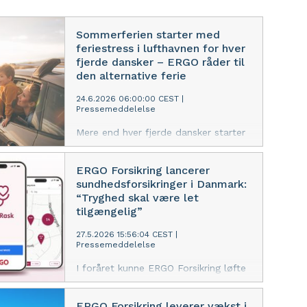
Sommerferien starter med
feriestress i lufthavnen for hver
fjerde dansker – ERGO råder til
den alternative ferie
24.6.2026 06:00:00 CEST
|
Pressemeddelelse
Mere end hver fjerde dansker starter
ferien ud med dårligt humør og sved
på panden, når de rejser med deres
ERGO Forsikring lancerer
børn og ekstra oppakning gennem
sundhedsforsikringer i Danmark:
lufthavnen. Derfor peger ERGO
“Tryghed skal være let
Forsikring på den alternative kør-selv-
tilgængelig”
ferie, hvor tempo, pauser og bagage i
højere grad er i familiens egne
27.5.2026 15:56:04 CEST
|
Pressemeddelelse
hænder, og deler her 7 gode råd til
en tryg og gnidningsfri køreferie.
I foråret kunne ERGO Forsikring løfte
sløret for, at de inden længe ville
træde ind på det danske marked for
ERGO Forsikring leverer vækst i