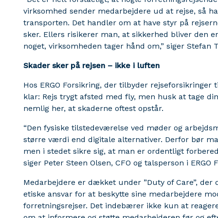
virksomhed sender medarbejdere ud at rejse, så h
transporten. Det handler om at have styr på rejsern
sker. Ellers risikerer man, at sikkerhed bliver den 
noget, virksomheden tager hånd om,” siger Stefan 
Skader sker på rejsen – ikke i luften
Hos ERGO Forsikring, der tilbyder rejseforsikringer 
klar: Rejs trygt afsted med fly, men husk at tage di
nemlig her, at skaderne oftest opstår.
“Den fysiske tilstedeværelse ved møder og arbejds
større værdi end digitale alternativer. Derfor bør ma
men i stedet sikre sig, at man er ordentligt forbered
siger Peter Steen Olsen, CFO og talsperson i ERGO F
Medarbejdere er dækket under ”Duty of Care”, der 
etiske ansvar for at beskytte sine medarbejdere mo
forretningsrejser. Det indebærer ikke kun at reager
om at informere og støtte medarbejderen før og efte