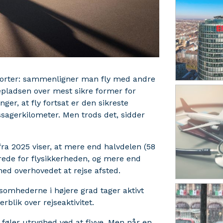
apporter: sammenligner man fly med andre
tepladsen over mest sikre former for
nger, at fly fortsat er den sikreste
ssagerkilometer. Men trods det, sidder
ra 2025 viser, at mere end halvdelen (58
rede for flysikkerheden, og mere end
med overhovedet at rejse afsted.
ksomhederne i højere grad tager aktivt
blik over rejseaktivitet.
e føler utryghed ved at flyve. Men når en