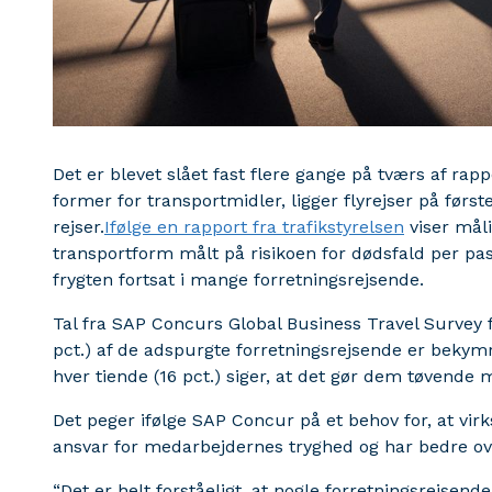
Det er blevet slået fast flere gange på tværs af r
former for transportmidler, ligger flyrejser på førs
rejser.
Ifølge en rapport fra trafikstyrelsen
viser måli
transportform målt på risikoen for dødsfald per pa
frygten fortsat i mange forretningsrejsende.
Tal fra SAP Concurs Global Business Travel Survey f
pct.) af de adspurgte forretningsrejsende er bekym
hver tiende (16 pct.) siger, at det gør dem tøvende 
Det peger ifølge SAP Concur på et behov for, at vir
ansvar for medarbejdernes tryghed og har bedre over
“Det er helt forståeligt, at nogle forretningsrejsend