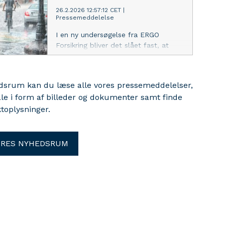
og tilbyder nu midlertidigt
26.2.2026 12:57:12 CET
|
ekstraordinær dækning ud over de
Pressemeddelelse
almindelige forsikringsbetingelser for
berørte kunder. Dækningen gælder,
I en ny undersøgelse fra ERGO
indtil en forsvarlig hjemrejse er mulig.
Forsikring bliver det slået fast, at
hverken den globale verdenssituation
eller klimaforandringer ændrer på
danskernes rejseforsikringer eller
edsrum kan du læse alle vores pressemeddelelser,
rejselyst – dog anbefaler
ale i form af billeder og dokumenter samt finde
forsikringsselskabet altid rejsende at
toplysninger.
være godt forberedt uanset
destination.
ORES NYHEDSRUM