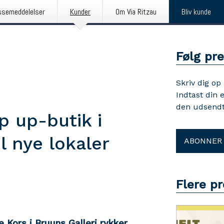
ssemeddelelser
Kunder
Om Via Ritzau
Bliv kunde
Følg pr
Skriv dig op
Indtast din 
den udsendt
 up-butik i
il nye lokaler
ABONNER
Flere p
Kors i Bruuns Galleri rykker