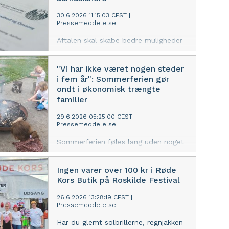
end 5,6 millioner kroner til Røde
Kors’ hjælpearbejde i Danmark og
30.6.2026 11:15:03 CEST
|
Pressemeddelelse
resten af verden
Aftalen skal skabe bedre muligheder
for deltagelse i fællesskaber, styrke
følgeskab og støtte til sårbare ældre
"Vi har ikke været nogen steder
samt fremme mangfoldighed og
i fem år": Sommerferien gør
lokal sammenhængskraft
ondt i økonomisk trængte
familier
29.6.2026 05:25:00 CEST
|
Pressemeddelelse
Sommerferien føles lang uden noget
at se frem til, og for flere økonomisk
trængte familier er det ikke en tid,
Ingen varer over 100 kr i Røde
der er forbundet med glæde. Flere
Kors Butik på Roskilde Festival
forældre fortæller, at deres børn er
flove over at skulle tilbage i skole og
26.6.2026 13:28:19 CEST
|
Pressemeddelelse
fortælle om en ferie uden oplevelser.
Det viser en ny undersøgelse fra
Har du glemt solbrillerne, regnjakken
Røde Kors