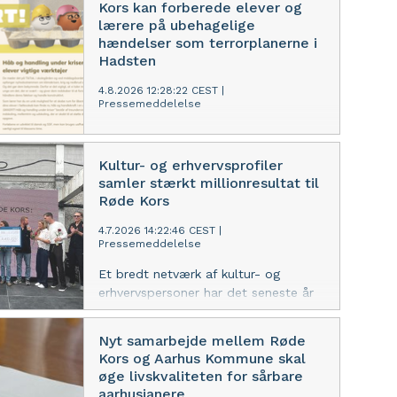
Kors kan forberede elever og
lærere på ubehagelige
hændelser som terrorplanerne i
Hadsten
4.8.2026 12:28:22 CEST
|
Pressemeddelelse
Forløbet "HELT SIKKERT!" kan
hjælpe danske skolebørn med at
Kultur- og erhvervsprofiler
håndtere deres bekymringer, give
samler stærkt millionresultat til
dem mod og redskaber til at handle,
Røde Kors
når både de store og små kriser og
katastrofer rammer
4.7.2026 14:22:46 CEST
|
Pressemeddelelse
Et bredt netværk af kultur- og
erhvervspersoner har det seneste år
løftet en lang række kreative
projekter og initiativer til fordel for
Nyt samarbejde mellem Røde
Røde Kors som en del af
Kors og Aarhus Kommune skal
organisationens Klub 10 og Klub 100.
øge livskvaliteten for sårbare
Tilsammen har de indsamlet mere
aarhusianere