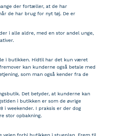
ange der fortæller, at de har
år de har brug for nyt tøj. De er
 i alle aldre, med en stor andel unge,
tiver.
le i butikken. Hidtil har det kun været
 fremover kan kunderne også betale med
betjening, som man også kender fra de
ngsbutik. Det betyder, at kunderne kan
ingstiden i butikken er som de øvrige
18 i weekender. I praksis er der dog
ære stor opbakning.
 vejen forbi butikken i stueplan. Frem til