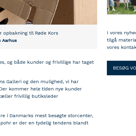
I vores nyh
r opbakning til Røde Kors
tilgå materi
s Aarhus
vores kontak
, og både kunder og frivillige har taget
BESØG V
s Galleri og den mulighed, vi har
. Der kommer hele tiden nye kunder
ller frivillig butiksleder
are i Danmarks mest besøgte storcenter,
pohr er der en tydelig tendens blandt