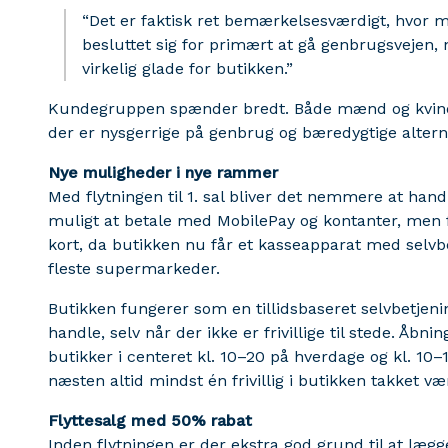
“Det er faktisk ret bemærkelsesværdigt, hvor m
besluttet sig for primært at
gå genbrugsvejen, n
virkelig glade for butikken.”
Kundegruppen spænder bredt. Både mænd og kvinder
der er nysgerrige på genbrug og bæredygtige alterna
Nye muligheder i nye rammer
Med flytningen til 1. sal bliver det nemmere at hand
muligt at betale med MobilePay og kontanter, men
kort, da butikken nu får et kasseapparat med selv
fleste supermarkeder.
Butikken fungerer som en tillidsbaseret selvbetjeni
handle, selv når der ikke er frivillige til stede. Åbn
butikker i centeret kl. 10–20 på hverdage og kl. 10–
næsten altid mindst én frivillig i butikken takket v
Flyttesalg med 50% rabat
Inden flytningen er der ekstra god grund til at lægge