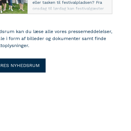
eller tasken til festivalpladsen? Fra
onsdag til lørdag kan festivalgæster
gøre billige og mere bæredygtige
fund i Røde Kors’ pop-up butik på
Roskilde Festival.
edsrum kan du læse alle vores pressemeddelelser,
ale i form af billeder og dokumenter samt finde
toplysninger.
ORES NYHEDSRUM