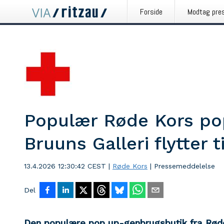
Forside
Modtag pre
Populær Røde Kors pop
Bruuns Galleri flytter t
13.4.2026 12:30:42 CEST
|
Røde Kors
|
Pressemeddelelse
Del
Den populære pop up-genbrugsbutik fra Røde 