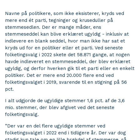
Navne på politikere, som ikke eksisterer, kryds ved
mere end ét parti, tegninger og kruseduller på
stemmesedlen. Der er mange måder, ens
stemmeseddel kan blive erklæret ugyldig - inklusiv at
indlevere en blank seddel, hvor man ikke har sat et
kryds ud for en politiker eller et parti. Ved seneste
folketingsvalg i 2022 skete det 58.871 gange, at nogen
havde indleveret en stemmeseddel, der blev erklæret
ugyldig, og derfor hverken gik til et parti eller en enkelt
politiker. Det er mere end 20.000 flere end ved
folketingsvalget i 2019, svarende til en stigning på 56
pct.
I alt udgjorde de ugyldige stemmer 1,6 pct. af de 3,6
mio. stemmer, der blev afgivet ved det seneste
folketingsvalg.
”Der var en del flere ugyldige stemmer ved
folketingsvalget i 2022 end i tidligere år. Der var dog
stadig kun tale om en lille brøkdel af stemmerne, så