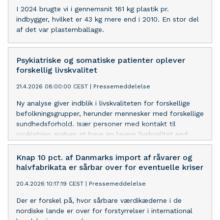
I 2024 brugte vi i gennemsnit 161 kg plastik pr.
indbygger, hvilket er 43 kg mere end i 2010. En stor del
af det var plastemballage.
Psykiatriske og somatiske patienter oplever
forskellig livskvalitet
21.4.2026 08:00:00 CEST
|
Pressemeddelelse
Ny analyse giver indblik i livskvaliteten for forskellige
befolkningsgrupper, herunder mennesker med forskellige
sundhedsforhold. Især personer med kontakt til
psykiatrien angiver at have en lavere livskvalitet end
resten af befolkningen.
Knap 10 pct. af Danmarks import af råvarer og
halvfabrikata er sårbar over for eventuelle kriser
20.4.2026 10:17:19 CEST
|
Pressemeddelelse
Der er forskel på, hvor sårbare værdikæderne i de
nordiske lande er over for forstyrrelser i international