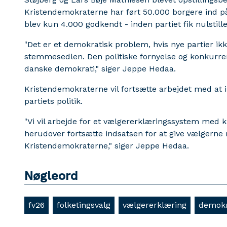
Kristendemokraterne har ført 50.000 borgere ind på 
blev kun 4.000 godkendt - inden partiet fik nulstil
"Det er et demokratisk problem, hvis nye partier i
stemmesedlen. Den politiske fornyelse og konkurren
danske demokrati," siger Jeppe Hedaa.
Kristendemokraterne vil fortsætte arbejdet med at
partiets politik.
"Vi vil arbejde for et vælgererklæringssystem med k
herudover fortsætte indsatsen for at give vælgern
Kristendemokraterne," siger Jeppe Hedaa.
Nøgleord
fv26
folketingsvalg
vælgererklæring
demokr