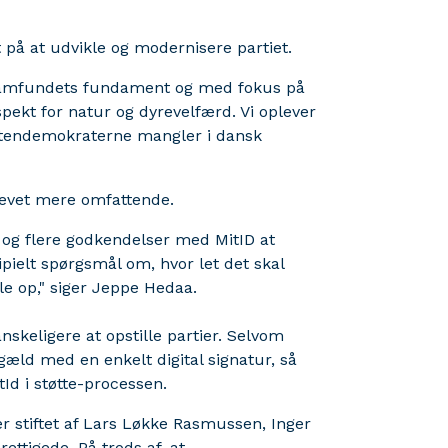
 på at udvikle og modernisere partiet.
m samfundets fundament og med fokus på
pekt for natur og dyrevelfærd. Vi oplever
Kristendemokraterne mangler i dansk
levet mere omfattende.
r og flere godkendelser med MitID at
pielt spørgsmål om, hvor let det skal
lle op," siger Jeppe Hedaa.
nskeligere at opstille partier. Selvom
 gæld med en enkelt digital signatur, så
Id i støtte-processen.
ier stiftet af Lars Løkke Rasmussen, Inger
ettigede. På trods af, at