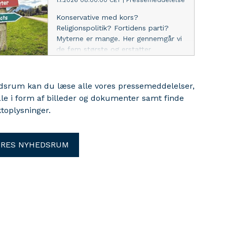
1.1.2026 08:00:00 CET
|
Pressemeddelelse
ordentlighed og politisk mod.
Konservative med kors?
Religionspolitik? Fortidens parti?
Myterne er mange. Her gennemgår vi
de fem største og erstatter
fordomme med fakta.
edsrum kan du læse alle vores pressemeddelelser,
ale i form af billeder og dokumenter samt finde
toplysninger.
ORES NYHEDSRUM