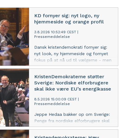
KD fornyer sig: nyt logo, ny
hjemmeside og orange profil
3.8.2026 10:52:49 CEST
|
Pressemeddelelse
Dansk kristendemokrati fornyer sig:
nyt look, ny hjemmeside og fornyet
fokus på at nå ud til vælgerne - men
med uændrede værdier om familie,
fællesskab og etik over profit.
KristenDemokraterne støtter
Sverige: Nordiske elforbrugere
skal ikke være EU’s energikasse
8.5.2026 15:00:09 CEST
|
Pressemeddelelse
Jeppe Hedaa bakker op om Sverige:
Penge fra nordiske elforbrugere skal
styrke nordisk energiforsyning, ikke
sendes videre til EU-projekter langt
Kristendemokraterne: Hæv