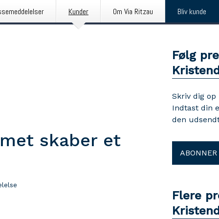
ssemeddelelser
Kunder
Om Via Ritzau
Bliv kunde
Følg pr
Kristen
Skriv dig op
Indtast din 
den udsendt
met skaber et
ABONNER
lelse
Flere p
Kristen