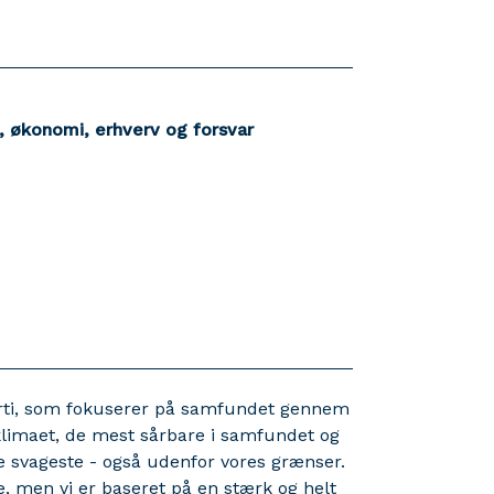
, økonomi, erhverv og forsvar
arti, som fokuserer på samfundet gennem
, klimaet, de mest sårbare i samfundet og
de svageste - også udenfor vores grænser.
ge, men vi er baseret på en stærk og helt