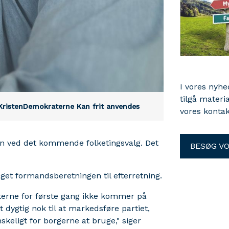
I vores nyh
tilgå materi
KristenDemokraterne
Kan frit anvendes
vores kontak
n ved det kommende folketingsvalg. Det
BESØG V
et formandsberetningen til efterretning.
aterne for første gang ikke kommer på
dygtig nok til at markedsføre partiet,
eligt for borgerne at bruge," siger