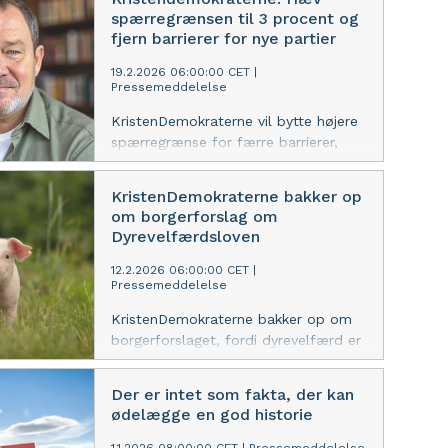
fra Norden.
spærregrænsen til 3 procent og
fjern barrierer for nye partier
19.2.2026 06:00:00 CET
|
Pressemeddelelse
KristenDemokraterne vil bytte højere
spærregrænse for færre barrierer,
partiet foreslår enklere
vælgererklæringer og advarer om, at
KristenDemokraterne bakker op
nuværende regler reelt holder nye
om borgerforslag om
partier ude af Folketinget.
Dyrevelfærdsloven
12.2.2026 06:00:00 CET
|
Pressemeddelelse
KristenDemokraterne bakker op om
borgerforslaget, fordi dyrevelfærd er
et spørgsmål om ansvar og
værdighed. Industriel svineproduktion
Der er intet som fakta, der kan
må aldrig stå over hensynet til
ødelægge en god historie
levende, sansende dyr. Forvalterskab
handler om klare grænser,