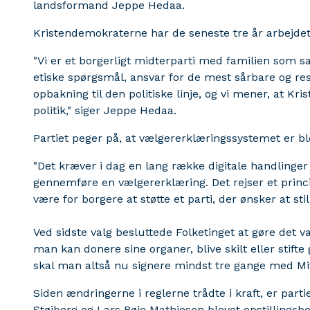
landsformand Jeppe Hedaa.
Kristendemokraterne har de seneste tre år arbejdet
"Vi er et borgerligt midterparti med familien so
etiske spørgsmål, ansvar for de mest sårbare og res
opbakning til den politiske linje, og vi mener, at 
politik," siger Jeppe Hedaa.
Partiet peger på, at vælgererklæringssystemet er b
"Det kræver i dag en lang række digitale handlinge
gennemføre en vælgererklæring. Det rejser et princi
være for borgere at støtte et parti, der ønsker at sti
Ved sidste valg besluttede Folketinget at gøre det va
man kan donere sine organer, blive skilt eller stifte
skal man altså nu signere mindst tre gange med Mit
Siden ændringerne i reglerne trådte i kraft, er part
Støjberg og Lars Bøje Mathiesen blevet opstillingsber