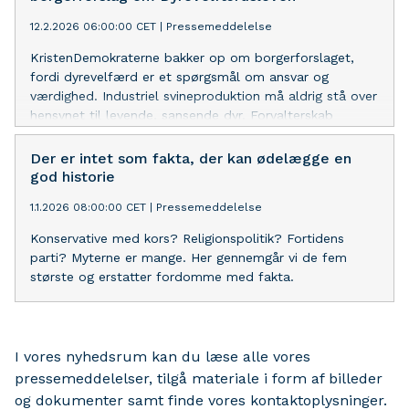
12.2.2026 06:00:00 CET
|
Pressemeddelelse
KristenDemokraterne bakker op om borgerforslaget,
fordi dyrevelfærd er et spørgsmål om ansvar og
værdighed. Industriel svineproduktion må aldrig stå over
hensynet til levende, sansende dyr. Forvalterskab
handler om klare grænser, ordentlighed og politisk mod.
Der er intet som fakta, der kan ødelægge en
god historie
1.1.2026 08:00:00 CET
|
Pressemeddelelse
Konservative med kors? Religionspolitik? Fortidens
parti? Myterne er mange. Her gennemgår vi de fem
største og erstatter fordomme med fakta.
I vores nyhedsrum kan du læse alle vores
pressemeddelelser, tilgå materiale i form af billeder
og dokumenter samt finde vores kontaktoplysninger.