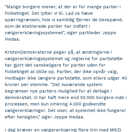
"Mange borgere mener, at der er for mange partier i
Folketinget. Det lytter vi til. Lad os hæve
spærregrænsen, hvis vi samtidig fjerner de benspænd,
som de etablerede partier har indført i
vælgererklæringssystemet", siger partileder Jeppe
Hedaa.
KristenDemokraterne peger på, at ændringerne i
vælgererklæringssystemet og reglerne for partistøtte
har gjort det vanskeligere for partier uden for
Folketinget at stille op. Partier, der ikke opnår valg,
modtager ikke længere partistøtte, som ellers udgør 40
kroner per stemme. "Det nuværende system
begrænser nye partiers mulighed for at deltage i
demokratiet. Vi har haft mere end 50.000 borgere inde i
processen, men kun omkring 4.000 godkendte
vælgererklæringer. Det viser, at systemet ikke fungerer
efter hensigten," siger Jeppe Hedaa.
I dag kræver en vælgererklæring flere trin med MitID