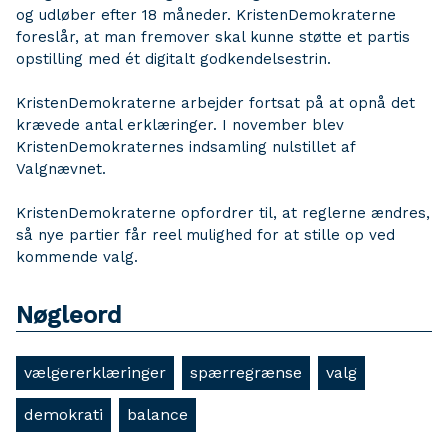
og udløber efter 18 måneder. KristenDemokraterne
foreslår, at man fremover skal kunne støtte et partis
opstilling med ét digitalt godkendelsestrin.
KristenDemokraterne arbejder fortsat på at opnå det
krævede antal erklæringer. I november blev
KristenDemokraternes indsamling nulstillet af
Valgnævnet.
KristenDemokraterne opfordrer til, at reglerne ændres,
så nye partier får reel mulighed for at stille op ved
kommende valg.
Nøgleord
vælgererklæringer
spærregrænse
valg
demokrati
balance