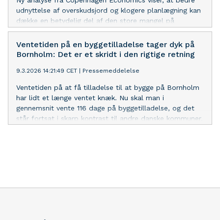
Ny analyse fra Copenhagen Economics viser, at bedre
udnyttelse af overskudsjord og klogere planlægning kan
dække en betydelig del af den store mangel på
råstoffer, Danmark står over for. Men udfordringen med
et forsyningsgab på råstoffer består.
Ventetiden på en byggetilladelse tager dyk på
Bornholm: Det er et skridt i den rigtige retning
9.3.2026 14:21:49 CET
|
Pressemeddelelse
Ventetiden på at få tilladelse til at bygge på Bornholm
har lidt et længe ventet knæk. Nu skal man i
gennemsnit vente 116 dage på byggetilladelse, og det
står fortsat i skarp kontrast til andre danske kommuner,
lyder kritikken fra DI Byggeri Bornholm.