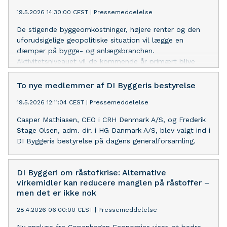
19.5.2026 14:30:00 CEST
|
Pressemeddelelse
De stigende byggeomkostninger, højere renter og den
uforudsigelige geopolitiske situation vil lægge en
dæmper på bygge- og anlægsbranchen.
Aktivitetsniveauet vil de kommende år primært blive
holdt oppe på grund af offentlige investeringer. På
boligområdet boomer renoveringer, mens nybyggeri er i
To nye medlemmer af DI Byggeris bestyrelse
et lavt gear.
19.5.2026 12:11:04 CEST
|
Pressemeddelelse
Casper Mathiasen, CEO i CRH Denmark A/S, og Frederik
Stage Olsen, adm. dir. i HG Danmark A/S, blev valgt ind i
DI Byggeris bestyrelse på dagens generalforsamling.
DI Byggeri om råstofkrise: Alternative
virkemidler kan reducere manglen på råstoffer –
men det er ikke nok
28.4.2026 06:00:00 CEST
|
Pressemeddelelse