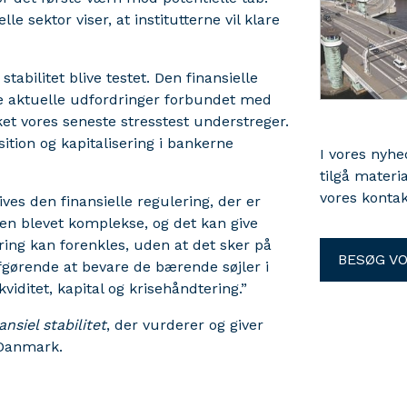
le sektor viser, at institutterne vil klare
tabilitet blive testet. Den finansielle
de aktuelle udfordringer forbundet med
et vores seneste stresstest understreger.
sition og kapitalisering i bankerne
I vores nyh
tilgå materi
vores kontak
ves den finansielle regulering, der er
en blevet komplekse, og det kan give
ring kan forenkles, uden at det sker på
BESØG V
 afgørende at bevare de bærende søjler i
viditet, kapital og krisehåndtering.”
ansiel stabilitet
,
der vurderer og giver
 Danmark.