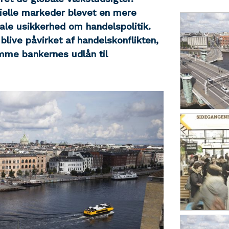
nsielle markeder blevet en mere
bale usikkerhed om handelspolitik.
live påvirket af handelskonflikten,
amme bankernes udlån til