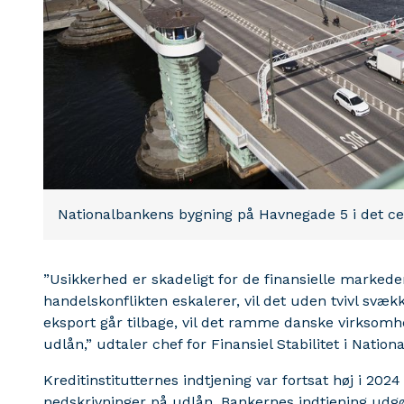
Nationalbankens bygning på Havnegade 5 i det c
”Usikkerhed er skadeligt for de finansielle markede
handelskonflikten eskalerer, vil det uden tvivl svæ
eksport går tilbage, vil det ramme danske virksom
udlån,” udtaler chef for Finansiel Stabilitet i Natio
Kreditinstitutternes indtjening var fortsat høj i 202
nedskrivninger på udlån. Bankernes indtjening udgø