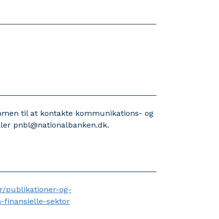
mmen til at kontakte kommunikations- og
ller pnbl@nationalbanken.dk.
/publikationer-og-
-finansielle-sektor