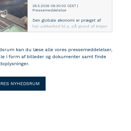
26.5.2026 08:30:00 CEST
|
Pressemeddelelse
Den globale økonomi er præget af
høj usikkerhed bl.a. på grund af krigen
i Mellemøsten og højere energipriser.
Samtidig stiger boligpriserne fortsat
markant flere steder i landet. Selvom
edsrum kan du læse alle vores pressemeddelelser,
boligkøberne fremstår robuste, er
ale i form af billeder og dokumenter samt finde
risikobilledet for boligmarkedet
toplysninger.
skærpet. Det viser Nationalbankens
halvårlige analyse af den finansielle
stabilitet.
ORES NYHEDSRUM