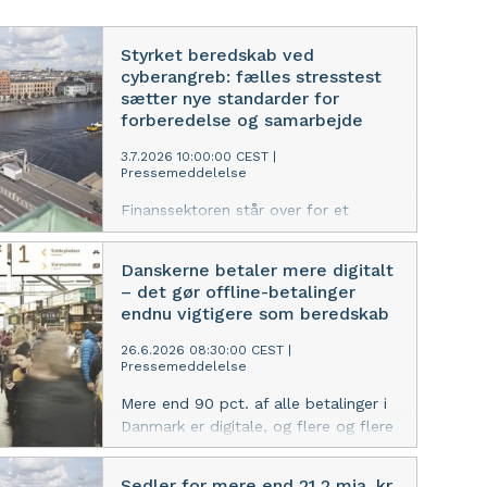
Styrket beredskab ved
cyberangreb: fælles stresstest
sætter nye standarder for
forberedelse og samarbejde
3.7.2026 10:00:00 CEST
|
Pressemeddelelse
Finanssektoren står over for et
skærpet trusselsbillede, hvor
cyberangreb, hybridkrig og AI-drevne
Danskerne betaler mere digitalt
trusler skal håndteres. Nedbrud kan
– det gør offline-betalinger
ikke undgås – men vi skal være klar
endnu vigtigere som beredskab
til at håndtere dem, når de opstår.
Derfor har Finanstilsynet og
26.6.2026 08:30:00 CEST
|
Pressemeddelelse
Danmarks Nationalbank sammen med
centrale aktører i sektoren
Mere end 90 pct. af alle betalinger i
gennemført en fælles stresstest.
Danmark er digitale, og flere og flere
Metoden er ny og har resulteret i
borgere bruger mobilen, når de
værdifuld læring og konkrete
betaler. Samtidig opfatter flere
initiativer til at styrke sektorens
Sedler for mere end 21,2 mia. kr.