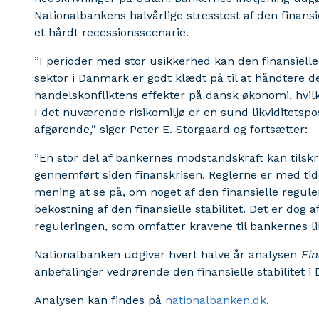
Nationalbankens halvårlige stresstest af den finansiel
et hårdt recessionsscenarie.
”I perioder med stor usikkerhed kan den finansielle s
sektor i Danmark er godt klædt på til at håndtere 
handelskonfliktens effekter på dansk økonomi, hvilk
I det nuværende risikomiljø er en sund likviditetspo
afgørende,” siger Peter E. Storgaard og fortsætter:
”En stor del af bankernes modstandskraft kan tilskri
gennemført siden finanskrisen. Reglerne er med tid
mening at se på, om noget af den finansielle regule
bekostning af den finansielle stabilitet. Det er dog
reguleringen, som omfatter kravene til bankernes lik
Nationalbanken udgiver hvert halve år analysen
Fin
anbefalinger vedrørende den finansielle stabilitet i
Analysen kan findes på
nationalbanken.dk
.