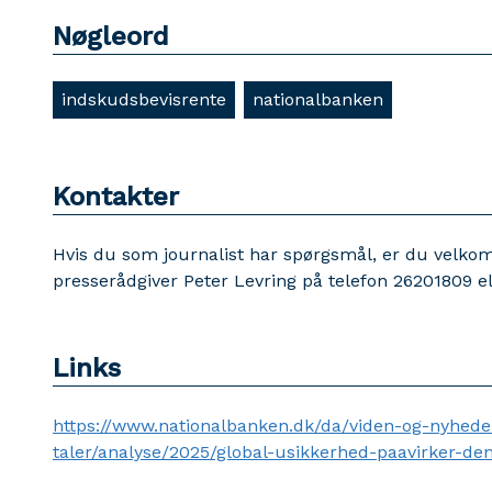
Nøgleord
indskudsbevisrente
nationalbanken
Kontakter
Hvis du som journalist har spørgsmål, er du velko
presserådgiver Peter Levring på telefon 26201809 e
Links
https://www.nationalbanken.dk/da/viden-og-nyheder
taler/analyse/2025/global-usikkerhed-paavirker-den