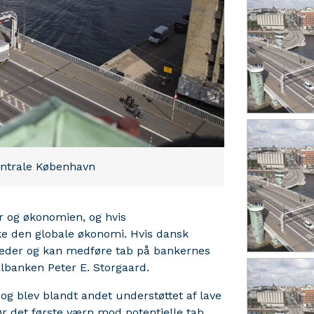
entrale København
r og økonomien, og hvis
kke den globale økonomi. Hvis dansk
heder og kan medføre tab på bankernes
nalbanken Peter E. Storgaard.
4 og blev blandt andet understøttet af lave
r det første værn mod potentielle tab.