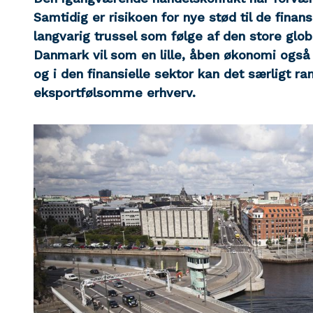
Samtidig er risikoen for nye stød til de fina
langvarig trussel som følge af den store glo
Danmark vil som en lille, åben økonomi også b
og i den finansielle sektor kan det særligt r
eksportfølsomme erhverv.