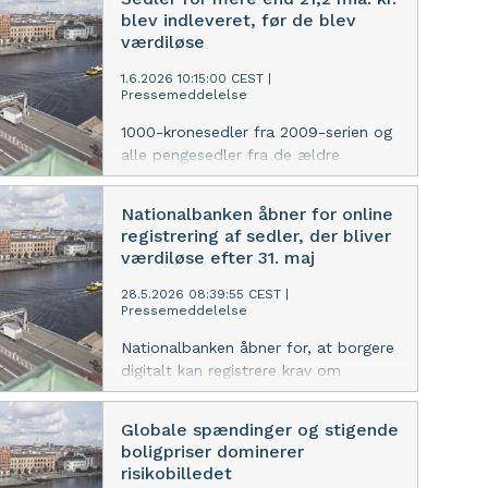
borgere kontanter som et
blev indleveret, før de blev
samlede evne til at reagere hurtigt og
betalingsberedskab, hvis ikke de kan
værdiløse
effektivt på cyberangreb.
betale digitalt, og stadig flere har en
kontantbeholdning over 1.000 kr. Det
1.6.2026 10:15:00 CEST
|
Pressemeddelelse
er nogle af konklusionerne i de to
analyser ”Danskernes brug af
1000-kronesedler fra 2009-serien og
kontanter falder fortsat” og
alle pengesedler fra de ældre
”Danskerne betaler mere med
seddelserier fra 1944, 1952, 1972 og
mobilen”, som Nationalbanken
1997 er nu værdiløse og kan ikke
Nationalbanken åbner for online
udgiver i dag.
længere indløses i Nationalbanken.
registrering af sedler, der bliver
Indkaldelsen har varet 2,5 år og er
værdiløse efter 31. maj
den største indkaldelse af sedler
siden 2. verdenskrig.
28.5.2026 08:39:55 CEST
|
Pressemeddelelse
Nationalbanken åbner for, at borgere
digitalt kan registrere krav om
indløsning af sedler, der bliver
værdiløse efter 31. maj 2026. Det
Globale spændinger og stigende
sker for at aflaste de lange køer,
boligpriser dominerer
særligt i København. Fristen for
risikobilledet
registrering er fortsat 31. maj.