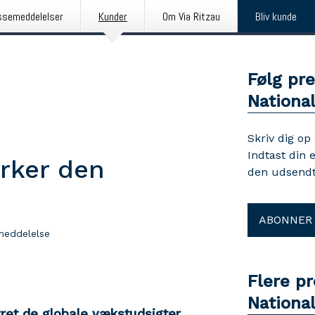
ssemeddelelser
Kunder
Om Via Ritzau
Bliv kunde
Følg pr
Nationa
Skriv dig op
Indtast din 
irker den
den udsendt
ABONNER
meddelelse
Flere p
Nationa
ret de globale vækstudsigter.