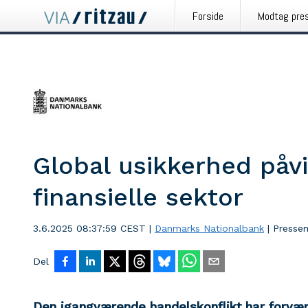
Forside
Modtag pre
Global usikkerhed påv
finansielle sektor
3.6.2025 08:37:59 CEST
|
Danmarks Nationalbank
|
Presse
Del
Den igangværende handelskonflikt har forvær