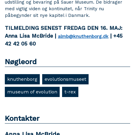
udstilling og bevaring på Sauer Museum. De bidrager
med vigtig viden og kontinuitet, når Trinity nu
påbegynder sit nye kapitel i Danmark.
TILMELDING SENEST FREDAG DEN 16. MAJ:
Anna Lisa McBride
|
| +45
almb@knuthenborg.dk
42 42 05 60
Nøgleord
knuthenborg
evolutionsmuseet
museum of evolution
t-rex
Kontakter
Anna Lisa McBride