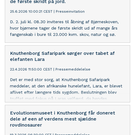
de første skridt på jord.
25.6.2026 10:00:21 CEST
|
Presseinvitation
D. 2. juli kl. 08.30 inviteres til åbning af Bjørneskoven,
hvor bjørnene tager de første skridt ud af mange års
fangenskab i bure til 23.000 kvm. skov, natur og sø.
Knuthenborg Safaripark sørger over tabet af
elefanten Lara
22.4.2026 11:50:00 CEST
|
Pressemeddelelse
Det er med stor sorg, at Knuthenborg Safaripark
meddeler, at den afrikanske hunelefant, Lara, er blevet
aflivet efter længere tids sygdom. Beslutningen blev
truffet med fokus på Laras velfærd, da hendes
helbredstilstand forværredes, og det blev vurderet, at
yderligere behandling ikke ville have den ønskede effekt.
Evolutionsmuseet i Knuthenborg får doneret
dele af een af verdens mest sjældne
rovdinosaurer
19.3.2026 06:30:00 CET
|
Pressemeddelelse