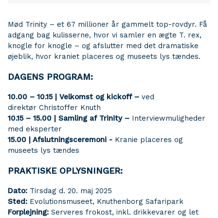
Mød Trinity – et 67 millioner år gammelt top-rovdyr. Få
adgang bag kulisserne, hvor vi samler en ægte T. rex,
knogle for knogle – og afslutter med det dramatiske
øjeblik, hvor kraniet placeres og museets lys tændes.
DAGENS PROGRAM:
10.00 – 10.15 | Velkomst og kickoff –
ved
direktør Christoffer Knuth
10.15 – 15.00 | Samling af Trinity –
Interviewmuligheder
med eksperter
15.00 | Afslutningsceremoni -
Kranie placeres og
museets lys tændes
PRAKTISKE OPLYSNINGER:
Dato:
Tirsdag d. 20. maj 2025
Sted:
Evolutionsmuseet, Knuthenborg Safaripark
Forplejning:
Serveres frokost, inkl. drikkevarer og let