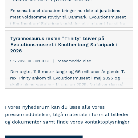
En sensationel donation bringer nu dele af juratidens
mest voldsomme rovdyr til Danmark. Evolutionsmuseet
i Knuthenborg Safaripark udstiller et sjældent fossil fra
Ceratosaurus nasicornis – kendt som “juratidens jaguar”.
Tyrannosaurus rex’en ”Trinity” bliver på
Evolutionsmuseet i Knuthenborg Safaripark i
2026
9.12.2025 06:30:00 CET
|
Pressemeddelelse
Den ægte, 11,6 meter lange og 66 millioner år gamle T.
rex Trinity ankom til Evolutionsmuseet i maj 2025 og
skulle alene være her til sæson 2025. Nu bliver den på
Lolland til efteråret 2026.
I vores nyhedsrum kan du læse alle vores
pressemeddelelser, tilgå materiale i form af billeder
og dokumenter samt finde vores kontaktoplysninger.