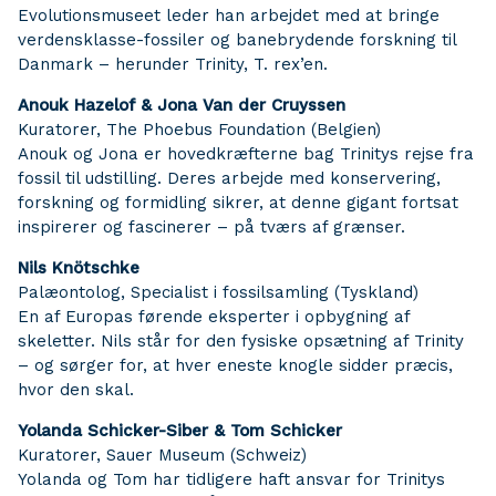
Evolutionsmuseet leder han arbejdet med at bringe
verdensklasse-fossiler og banebrydende forskning til
Danmark – herunder Trinity, T. rex’en.
Anouk Hazelof & Jona Van der Cruyssen
Kuratorer, The Phoebus Foundation (Belgien)
Anouk og Jona er hovedkræfterne bag Trinitys rejse fra
fossil til udstilling. Deres arbejde med konservering,
forskning og formidling sikrer, at denne gigant fortsat
inspirerer og fascinerer – på tværs af grænser.
Nils Knötschke
Palæontolog, Specialist i fossilsamling (Tyskland)
En af Europas førende eksperter i opbygning af
skeletter. Nils står for den fysiske opsætning af Trinity
– og sørger for, at hver eneste knogle sidder præcis,
hvor den skal.
Yolanda Schicker-Siber & Tom Schicker
Kuratorer, Sauer Museum (Schweiz)
Yolanda og Tom har tidligere haft ansvar for Trinitys