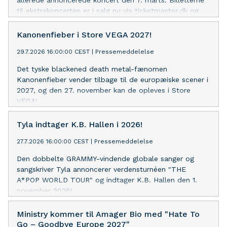
til ekstrakoncerten er i salg nu via ticketmaster.dk og
livenation.dk
Kanonenfieber i Store VEGA 2027!
29.7.2026 16:00:00 CEST
|
Pressemeddelelse
Det tyske blackened death metal-fænomen
Kanonenfieber vender tilbage til de europæiske scener i
2027, og den 27. november kan de opleves i Store
VEGA!
Tyla indtager K.B. Hallen i 2026!
27.7.2026 16:00:00 CEST
|
Pressemeddelelse
Den dobbelte GRAMMY-vindende globale sanger og
sangskriver Tyla annoncerer verdensturnéen "THE
A*POP WORLD TOUR" og indtager K.B. Hallen den 1.
november 2026!
Ministry kommer til Amager Bio med "Hate To
Go – Goodbye Europe 2027"