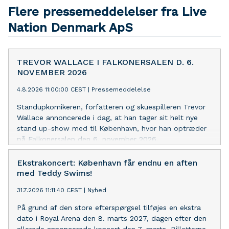
Flere pressemeddelelser fra Live
Nation Denmark ApS
TREVOR WALLACE I FALKONERSALEN D. 6.
NOVEMBER 2026
4.8.2026 11:00:00 CEST
|
Pressemeddelelse
Standupkomikeren, forfatteren og skuespilleren Trevor
Wallace annoncerede i dag, at han tager sit helt nye
stand up-show med til København, hvor han optræder
på Falkonersalen den 6. november 2026,
Ekstrakoncert: København får endnu en aften
med Teddy Swims!
31.7.2026 11:11:40 CEST
|
Nyhed
På grund af den store efterspørgsel tilføjes en ekstra
dato i Royal Arena den 8. marts 2027, dagen efter den
allerede annoncerede koncert den 7. marts. Billetterne