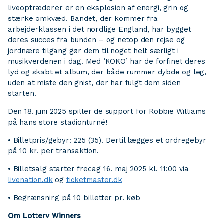
liveoptrædener er en eksplosion af energi, grin og
stærke omkvæd. Bandet, der kommer fra
arbejderklassen i det nordlige England, har bygget
deres succes fra bunden – og netop den rejse og
jordnære tilgang gør dem til noget helt særligt i
musikverdenen i dag. Med ’KOKO’ har de forfinet deres
lyd og skabt et album, der både rummer dybde og leg,
uden at miste den gnist, der har fulgt dem siden
starten.
Den 18. juni 2025 spiller de support for Robbie Williams
på hans store stadionturné!
• Billetpris/gebyr: 225 (35). Dertil lægges et ordregebyr
på 10 kr. per transaktion.
• Billetsalg starter fredag 16. maj 2025 kl. 11:00 via
livenation.dk
og
ticketmaster.dk
• Begrænsning på 10 billetter pr. køb
Om Lottery Winners