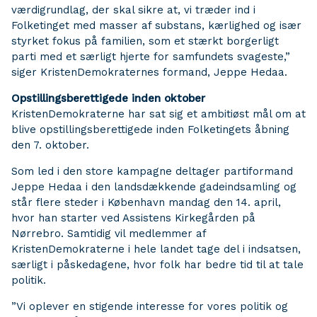
værdigrundlag, der skal sikre at, vi træder ind i
Folketinget med masser af substans, kærlighed og især
styrket fokus på familien, som et stærkt borgerligt
parti med et særligt hjerte for samfundets svageste,”
siger KristenDemokraternes formand, Jeppe Hedaa.
Opstillingsberettigede inden oktober
KristenDemokraterne har sat sig et ambitiøst mål om at
blive opstillingsberettigede inden Folketingets åbning
den 7. oktober.
Som led i den store kampagne deltager partiformand
Jeppe Hedaa i den landsdækkende gadeindsamling og
står flere steder i København mandag den 14. april,
hvor han starter ved Assistens Kirkegården på
Nørrebro. Samtidig vil medlemmer af
KristenDemokraterne i hele landet tage del i indsatsen,
særligt i påskedagene, hvor folk har bedre tid til at tale
politik.
”Vi oplever en stigende interesse for vores politik og