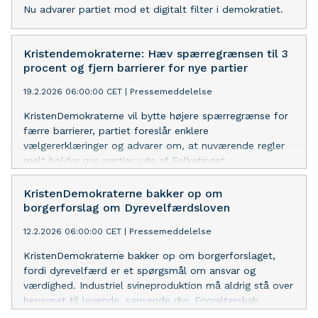
Nu advarer partiet mod et digitalt filter i demokratiet.
Kristendemokraterne: Hæv spærregrænsen til 3
procent og fjern barrierer for nye partier
19.2.2026 06:00:00 CET
|
Pressemeddelelse
KristenDemokraterne vil bytte højere spærregrænse for
færre barrierer, partiet foreslår enklere
vælgererklæringer og advarer om, at nuværende regler
reelt holder nye partier ude af Folketinget.
KristenDemokraterne bakker op om
borgerforslag om Dyrevelfærdsloven
12.2.2026 06:00:00 CET
|
Pressemeddelelse
KristenDemokraterne bakker op om borgerforslaget,
fordi dyrevelfærd er et spørgsmål om ansvar og
værdighed. Industriel svineproduktion må aldrig stå over
hensynet til levende, sansende dyr. Forvalterskab
handler om klare grænser, ordentlighed og politisk mod.