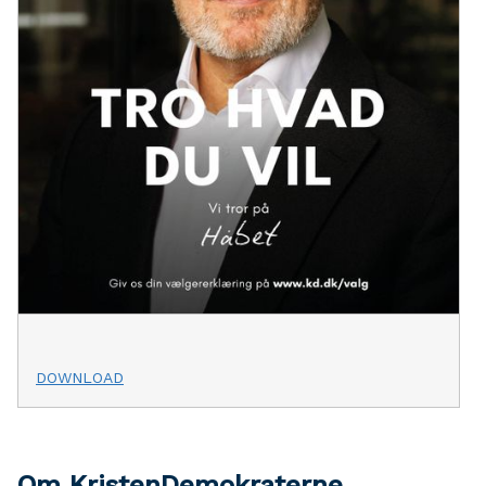
DOWNLOAD
Om KristenDemokraterne