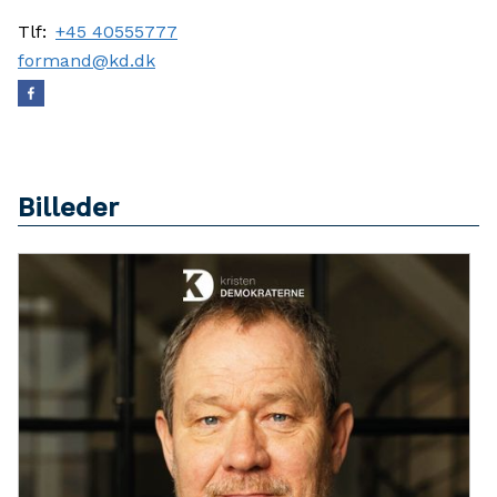
Tlf:
+45 40555777
formand@kd.dk
Billeder