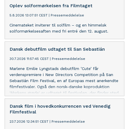
Oplev solformørkelsen fra Filmtaget
5.8.2026 13:07:51 CEST
|
Pressemeddelelse
Cinemateket inviterer til solfilm – og en himmelsk
solformørkelsesaften med fri entré den 12. august.
Dansk debutfilm udtaget til San Sebastián
30.7.2026 11:57:45 CEST
|
Pressemeddelelse
Marlene Emilie Lyngstads debutfilm ’Cute’ får
verdenspremiere i New Directors Competition på San
Sebastián Film Festival, en af Europas mest anerkendte
filmfestivaler. Også den norsk-danske koproduktion
'Markens grøde' er udtaget til festivalen, der finder sted
18.-26. september.
Dansk film i hovedkonkurrencen ved Venedig
Filmfestival
23.7.2026 12:34:51 CEST
|
Pressemeddelelse