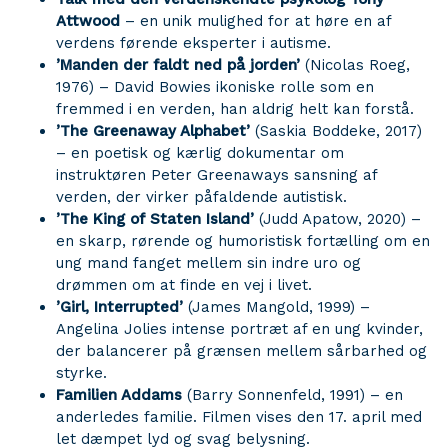
Attwood
– en unik mulighed for at høre en af
verdens førende eksperter i autisme.
’Manden der faldt ned på jorden’
(Nicolas Roeg,
1976) – David Bowies ikoniske rolle som en
fremmed i en verden, han aldrig helt kan forstå.
’The Greenaway Alphabet’
(Saskia Boddeke, 2017)
– en poetisk og kærlig dokumentar om
instruktøren Peter Greenaways sansning af
verden, der virker påfaldende autistisk.
’The King of Staten Island’
(Judd Apatow, 2020) –
en skarp, rørende og humoristisk fortælling om en
ung mand fanget mellem sin indre uro og
drømmen om at finde en vej i livet.
’Girl, Interrupted’
(James Mangold, 1999) –
Angelina Jolies intense portræt af en ung kvinder,
der balancerer på grænsen mellem sårbarhed og
styrke.
Familien Addams
(Barry Sonnenfeld, 1991) – en
anderledes familie. Filmen vises den 17. april med
let dæmpet lyd og svag belysning.