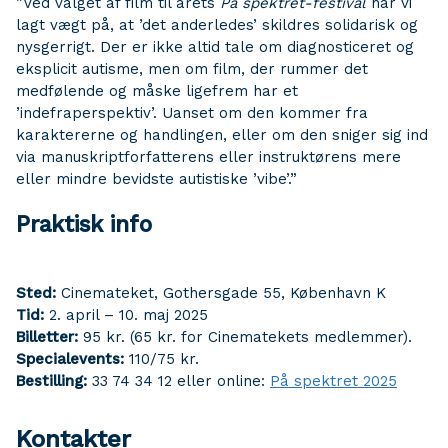
”Ved valget af film til årets
På spektret-festival
har vi
lagt vægt på, at ’det anderledes’ skildres solidarisk og
nysgerrigt. Der er ikke altid tale om diagnosticeret og
eksplicit autisme, men om film, der rummer det
medfølende og måske ligefrem har et
’indefraperspektiv’. Uanset om den kommer fra
karaktererne og handlingen, eller om den sniger sig ind
via manuskriptforfatterens eller instruktørens mere
eller mindre bevidste autistiske ’vibe’.”
Praktisk info
Sted:
Cinemateket, Gothersgade 55, København K
Tid:
2. april – 10. maj 2025
Billetter:
95 kr. (65 kr. for Cinematekets medlemmer).
Specialevents:
110/75 kr.
Bestilling:
33 74 34 12 eller online:
På spektret 2025
Kontakter