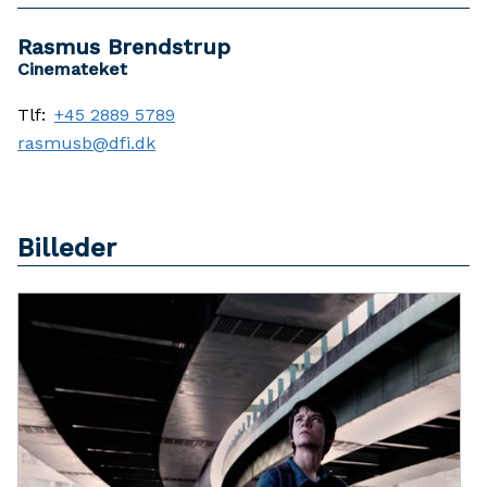
Rasmus Brendstrup
Cinemateket
Tlf:
+45 2889 5789
rasmusb@dfi.dk
Billeder