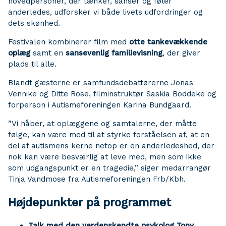
hovedpersoner, der tænker, sanser og føler
anderledes, udforsker vi både livets udfordringer og
dets skønhed.
Festivalen kombinerer film med
otte tankevækkende
oplæg
samt en
sansevenlig familievisning
, der giver
plads til alle.
Blandt gæsterne er samfundsdebattørerne Jonas
Vennike og Ditte Rose, filminstruktør Saskia Boddeke og
forperson i Autismeforeningen Karina Bundgaard.
”Vi håber, at oplæggene og samtalerne, der måtte
følge, kan være med til at styrke forståelsen af, at en
del af autismens kerne netop er en anderledeshed, der
nok kan være besværlig at leve med, men som ikke
som udgangspunkt er en tragedie,” siger medarrangør
Tinja Vandmose fra Autismeforeningen Frb/Kbh.
Højdepunkter på programmet
Talk med den verdenskendte psykolog Tony