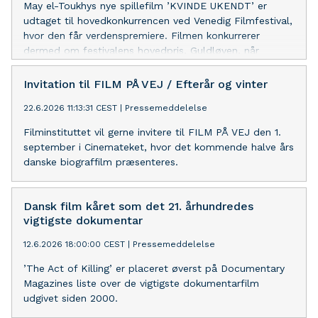
May el-Toukhys nye spillefilm ’KVINDE UKENDT’ er
udtaget til hovedkonkurrencen ved Venedig Filmfestival,
hvor den får verdenspremiere. Filmen konkurrerer
dermed om festivalens hovedpris, Guldløven, når
festivalen åbner den 2. september.
Invitation til FILM PÅ VEJ / Efterår og vinter
22.6.2026 11:13:31 CEST
|
Pressemeddelelse
Filminstituttet vil gerne invitere til FILM PÅ VEJ den 1.
september i Cinemateket, hvor det kommende halve års
danske biograffilm præsenteres.
Dansk film kåret som det 21. århundredes
vigtigste dokumentar
12.6.2026 18:00:00 CEST
|
Pressemeddelelse
’The Act of Killing’ er placeret øverst på Documentary
Magazines liste over de vigtigste dokumentarfilm
udgivet siden 2000.