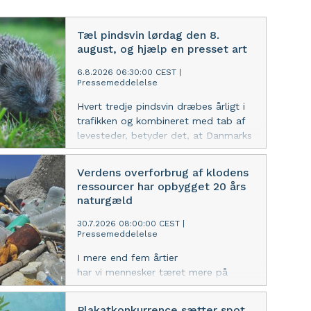
Tæl pindsvin lørdag den 8.
august, og hjælp en presset art
6.8.2026 06:30:00 CEST
|
Pressemeddelelse
Hvert tredje pindsvin dræbes årligt i
trafikken og kombineret med tab af
levesteder, betyder det, at Danmarks
pindsvin formentlig er i tilbagegang.
For at få mere viden om den danske
Verdens overforbrug af klodens
pindsvinebestand beder WWF og Dr.
ressourcer har opbygget 20 års
Pindsvin danskerne om at tælle
naturgæld
pindsvin lørdag den 8. august.
30.7.2026 08:00:00 CEST
|
Pressemeddelelse
I mere end fem årtier
har vi mennesker tæret mere på
naturen, end den kan bære. I år er
naturens ressourcer opbrugt for i
Plakatkonkurrence sætter spot