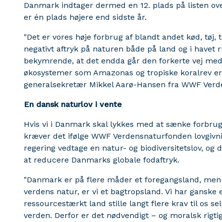
Danmark indtager dermed en 12. plads på listen ove
er én plads højere end sidste år.
"Det er vores høje forbrug af blandt andet kød, tøj, t
negativt aftryk på naturen både på land og i havet r
bekymrende, at det endda går den forkerte vej med v
økosystemer som Amazonas og tropiske koralrev er p
generalsekretær Mikkel Aarø-Hansen fra WWF Verd
En dansk naturlov i vente
Hvis vi i Danmark skal lykkes med at sænke forbru
kræver det ifølge WWF Verdensnaturfonden lovgivni
regering vedtage en natur- og biodiversitetslov, og
at reducere Danmarks globale fodaftryk.
"Danmark er på flere måder et foregangsland, men 
verdens natur, er vi et bagtropsland. Vi har ganske e
ressourcestærkt land stille langt flere krav til os sel
verden. Derfor er det nødvendigt – og moralsk rigtig