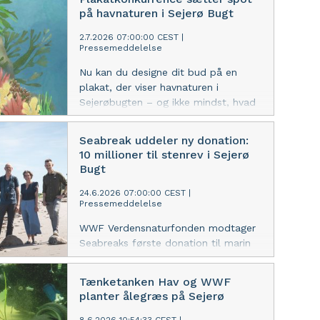
år allerede 30. juli. Det skader
på havnaturen i Sejerø Bugt
økosystemer, truer dyr og planter,
forværrer klimaforandringer og øger den
2.7.2026 07:00:00 CEST
|
Pressemeddelelse
globale ressourceknaphed. Danmark
har ét af verdens højeste aftryk på
Nu kan du designe dit bud på en
naturen, og derfor opfordrer WWF
plakat, der viser havnaturen i
regeringen til at inkludere et mål om
Sejerøbugten – og ikke mindst, hvad
at reducere det danske fodaftryk i
den kan blive til i fremtiden. WWF
den kommende natur- og
Verdensnaturfonden står bag en
Seabreak uddeler ny donation:
biodiversitetslov.
plakatkonkurrence, der ved hjælp af
10 millioner til stenrev i Sejerø
kreative fortællinger skal gøre
Bugt
naturen under overfladen synlig for
befolkningen.
24.6.2026 07:00:00 CEST
|
Pressemeddelelse
WWF Verdensnaturfonden modtager
Seabreaks første donation til marin
naturgenopretning, der går til at
etablere stenrev i Sejerø Bugt.
Tænketanken Hav og WWF
Revene er en vigtig opskalering af det
planter ålegræs på Sejerø
samlede marine
naturgenopretningsprojekt Sejerø