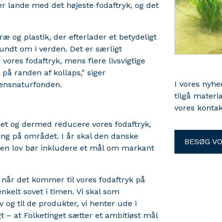
r lande med det højeste fodaftryk, og det
ræ og plastik, der efterlader et betydeligt
undt om i verden. Det er særligt
ores fodaftryk, mens flere livsvigtige
å randen af kollaps," siger
I vores nyh
ensnaturfonden.
tilgå materi
vores kontak
get og dermed reducere vores fodaftryk,
ng på området. I år skal den danske
BESØG V
 den lov bør inkludere et mål om markant
når det kommer til vores fodaftryk på
nkelt sovet i timen. Vi skal som
v og til de produkter, vi henter ude i
t – at Folketinget sætter et ambitiøst mål