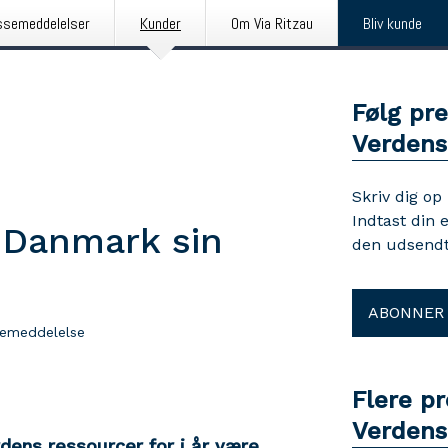
ssemeddelelser
Kunder
Om Via Ritzau
Bliv kunde
Følg pr
Verdens
Skriv dig op
Indtast din 
 Danmark sin
den udsendt
ABONNER
semeddelelse
Flere p
Verdens
rdens ressourcer for i år være