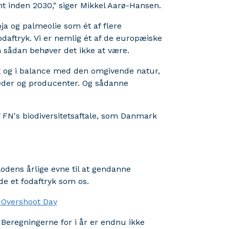
t inden 2030," siger Mikkel Aarø-Hansen.
a og palmeolie som ét af flere
daftryk. Vi er nemlig ét af de europæiske
 sådan behøver det ikke at være.
t
og i balance med den omgivende natur,
mheder og producenter. Og sådanne
f FN's biodiversitetsaftale, som Danmark
dens årlige evne til at gendanne
de et fodaftryk som os.
 Overshoot Day
 Beregningerne for i år er endnu ikke