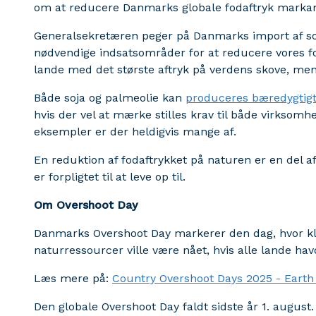
om at reducere Danmarks globale fodaftryk markan
Generalsekretæren peger på Danmarks import af soj
nødvendige indsatsområder for at reducere vores fo
lande med det største aftryk på verdens skove, men
Både soja og palmeolie kan
produceres bæredygtig
hvis der vel at mærke stilles krav til både virkso
eksempler er der heldigvis mange af.
En reduktion af fodaftrykket på naturen er en del a
er forpligtet til at leve op til.
Om Overshoot Day
Danmarks Overshoot Day markerer den dag, hvor klo
naturressourcer ville være nået, hvis alle lande hav
Læs mere på:
Country Overshoot Days 2025 - Earth
Den globale Overshoot Day faldt sidste år 1. august.