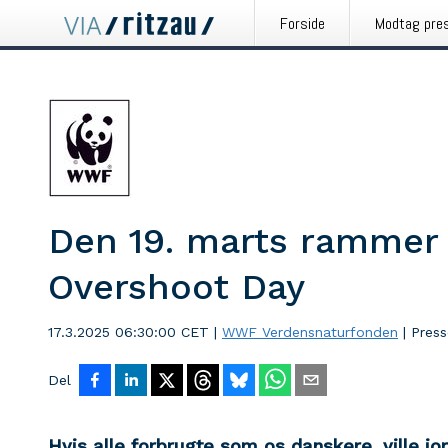
Forside
Modtag pre
Den 19. marts rammer
Overshoot Day
17.3.2025 06:30:00 CET
|
WWF Verdensnaturfonden
|
Pres
Del
Hvis alle forbrugte som os danskere, ville jo