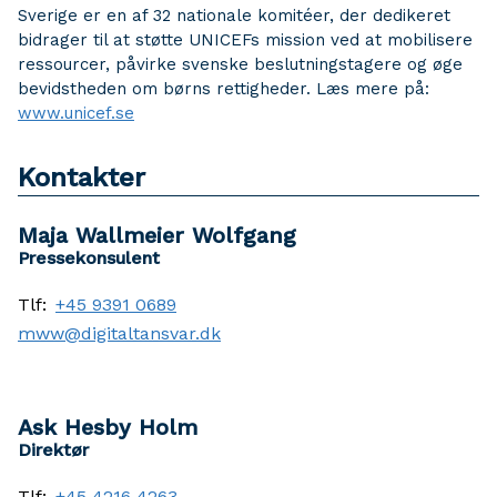
Sverige er en af 32 nationale komitéer, der dedikeret
bidrager til at støtte UNICEFs mission ved at mobilisere
ressourcer, påvirke svenske beslutningstagere og øge
bevidstheden om børns rettigheder. Læs mere på:
www.unicef.se
Kontakter
Maja Wallmeier Wolfgang
Pressekonsulent
Tlf:
+45 9391 0689
mww@digitaltansvar.dk
Ask Hesby Holm
Direktør
Tlf:
+45 4216 4263