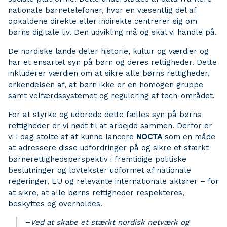
nationale børnetelefoner, hvor en væsentlig del af
opkaldene direkte eller indirekte centrerer sig om
børns digitale liv. Den udvikling må og skal vi handle på.
De nordiske lande deler historie, kultur og værdier og
har et ensartet syn på børn og deres rettigheder. Dette
inkluderer værdien om at sikre alle børns rettigheder,
erkendelsen af, at børn ikke er en homogen gruppe
samt velfærdssystemet og regulering af tech-området.
For at styrke og udbrede dette fælles syn på børns
rettigheder er vi nødt til at arbejde sammen. Derfor er
vi i dag stolte af at kunne lancere
NOCTA
som en måde
at adressere disse udfordringer på og sikre et stærkt
børnerettighedsperspektiv i fremtidige politiske
beslutninger og lovtekster udformet af nationale
regeringer, EU og relevante internationale aktører – for
at sikre, at alle børns rettigheder respekteres,
beskyttes og overholdes.
–
Ved at skabe et stærkt nordisk netværk og