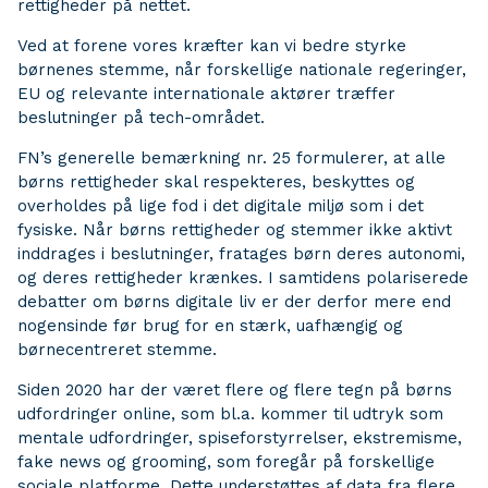
rettigheder på nettet.
Ved at forene vores kræfter kan vi bedre styrke
børnenes stemme, når forskellige nationale regeringer,
EU og relevante internationale aktører træffer
beslutninger på tech-området.
FN’s generelle bemærkning nr. 25 formulerer, at alle
børns rettigheder skal respekteres, beskyttes og
overholdes på lige fod i det digitale miljø som i det
fysiske. Når børns rettigheder og stemmer ikke aktivt
inddrages i beslutninger, fratages børn deres autonomi,
og deres rettigheder krænkes. I samtidens polariserede
debatter om børns digitale liv er der derfor mere end
nogensinde før brug for en stærk, uafhængig og
børnecentreret stemme.
Siden 2020 har der været flere og flere tegn på børns
udfordringer online, som bl.a. kommer til udtryk som
mentale udfordringer, spiseforstyrrelser, ekstremisme,
fake news og grooming, som foregår på forskellige
sociale platforme. Dette understøttes af data fra flere