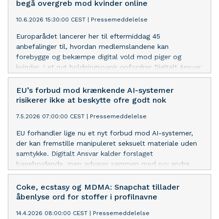
begå overgreb mod kvinder online
10.6.2026 15:30:00 CEST
|
Pressemeddelelse
Europarådet lancerer her til eftermiddag 45
anbefalinger til, hvordan medlemslandene kan
forebygge og bekæmpe digital vold mod piger og
kvinder. I et nyt holdningspapir opfordrer Digitalt Ansvar
sammen med 18 af sine medlemsorganisationer den
danske regering til at arbejde for, at EU følger
EU’s forbud mod krænkende AI-systemer
anbefalingerne. Særligt tre af anbefalinger er helt
risikerer ikke at beskytte ofre godt nok
centrale for at skabe en bedre beskyttelse for piger og
7.5.2026 07:00:00 CEST
|
Pressemeddelelse
kvinder online.
EU forhandler lige nu et nyt forbud mod AI-systemer,
der kan fremstille manipuleret seksuelt materiale uden
samtykke. Digitalt Ansvar kalder forslaget
banebrydende, men advarer sammen med syv andre
organisationer i et nyt holdningspapir om, at forbuddet
kan blive for snævert og derfor ikke beskytte ofre
Coke, ecstasy og MDMA: Snapchat tillader
tilstrækkeligt.
åbenlyse ord for stoffer i profilnavne
14.4.2026 08:00:00 CEST
|
Pressemeddelelse