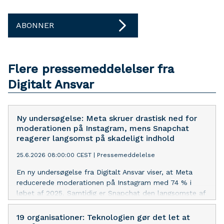
ABONNER
Flere pressemeddelelser fra
Digitalt Ansvar
Ny undersøgelse: Meta skruer drastisk ned for
moderationen på Instagram, mens Snapchat
reagerer langsomst på skadeligt indhold
25.6.2026 08:00:00 CEST
|
Pressemeddelelse
En ny undersøgelse fra Digitalt Ansvar viser, at Meta
reducerede moderationen på Instagram med 74 % i
løbet af 2025. Samtidig er Snapchat den langsomste af
de undersøgte platforme til at gribe ind over for
skadeligt indhold.
19 organisationer: Teknologien gør det let at