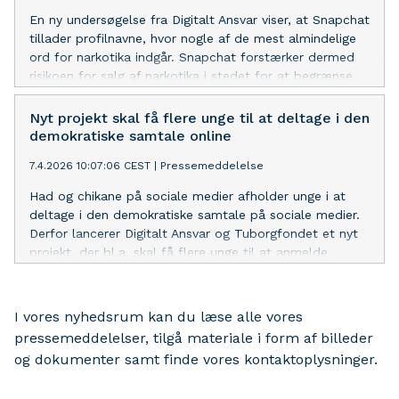
En ny undersøgelse fra Digitalt Ansvar viser, at Snapchat
tillader profilnavne, hvor nogle af de mest almindelige
ord for narkotika indgår. Snapchat forstærker dermed
risikoen for salg af narkotika i stedet for at begrænse
den, siger direktør i Digitalt Ansvar.
Nyt projekt skal få flere unge til at deltage i den
demokratiske samtale online
7.4.2026 10:07:06 CEST
|
Pressemeddelelse
Had og chikane på sociale medier afholder unge i at
deltage i den demokratiske samtale på sociale medier.
Derfor lancerer Digitalt Ansvar og Tuborgfondet et nyt
projekt, der bl.a. skal få flere unge til at anmelde
ulovligt og skadeligt indhold online for at gøre debatten
mere tryg og konstruktiv.
I vores nyhedsrum kan du læse alle vores
pressemeddelelser, tilgå materiale i form af billeder
og dokumenter samt finde vores kontaktoplysninger.