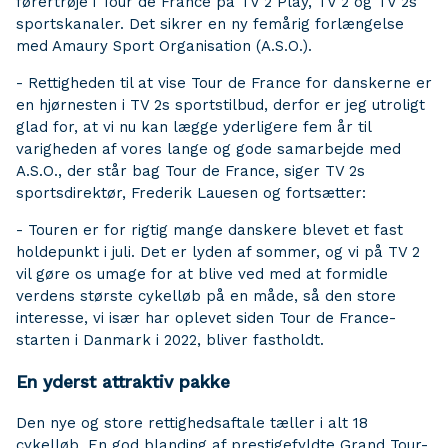
førertrøje i Tour de France på TV 2 Play, TV 2 og TV 2s
sportskanaler. Det sikrer en ny femårig forlængelse
med Amaury Sport Organisation (A.S.O.).
- Rettigheden til at vise Tour de France for danskerne er
en hjørnesten i TV 2s sportstilbud, derfor er jeg utroligt
glad for, at vi nu kan lægge yderligere fem år til
varigheden af vores lange og gode samarbejde med
A.S.O., der står bag Tour de France, siger TV 2s
sportsdirektør, Frederik Lauesen og fortsætter:
- Touren er for rigtig mange danskere blevet et fast
holdepunkt i juli. Det er lyden af sommer, og vi på TV 2
vil gøre os umage for at blive ved med at formidle
verdens største cykelløb på en måde, så den store
interesse, vi især har oplevet siden Tour de France-
starten i Danmark i 2022, bliver fastholdt.
En yderst attraktiv pakke
Den nye og store rettighedsaftale tæller i alt 18
cykelløb. En god blanding af prestigefyldte Grand Tour-