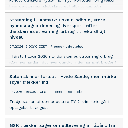
kendte danskere flytter ind i nye 'Forræder'-omgivelser,
hvor de sammen skal skrive et helt nyt kapitel i
mysterieføljetonen.
Streaming i Danmark: Lokalt indhold, store
nyhedsdagsordener og live-sport løfter
danskernes streamingforbrug til rekordhøjt
niveau
9.7.2026 13:00:10 CEST
|
Pressemeddelelse
I første halvår 2026 når danskernes streamingforbrug
igen nye højder, idet hver dansker i gennemsnit bruger 1
time og 24 minutter dagligt på at streame. Det er 4
minutter mere end i samme periode de to foregående
Solen skinner fortsat i Hvide Sande, men mørke
år.
skyer trækker ind
1.7.2026 09:30:00 CEST
|
Pressemeddelelse
Tredje sæson af den populære TV 2-krimiserie går i
optagelse til august
NSK trækker sager om udlevering af råbånd fra