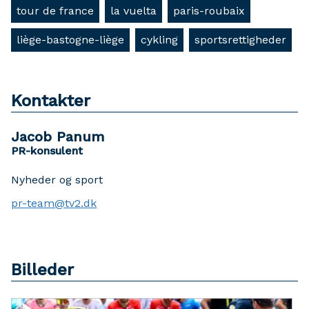
tour de france
la vuelta
paris-roubaix
liège-bastogne-liège
cykling
sportsrettigheder
Kontakter
Jacob Panum
PR-konsulent
Nyheder og sport
pr-team@tv2.dk
Billeder