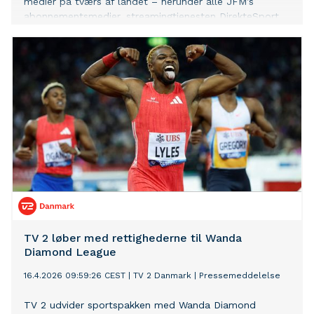
medier på tværs af landet – herunder alle JFM’s
abonnementsmedier, streamingtjenesten DirekteSport
og Berlingske.
TV 2 løber med rettighederne til Wanda
Diamond League
16.4.2026 09:59:26 CEST
|
TV 2 Danmark
|
Pressemeddelelse
TV 2 udvider sportspakken med Wanda Diamond