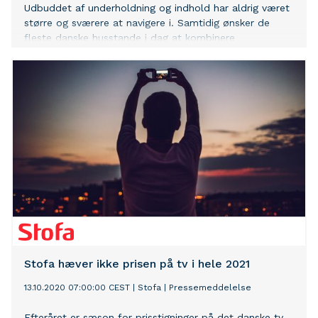
Udbuddet af underholdning og indhold har aldrig været
større og sværere at navigere i. Samtidig ønsker de
fleste danske husstande i dag at kombinere
traditionelle tv-kanaler med streaming. Derfor lancerer
YouSee nu YouSee Play – et nyt underholdningsprodukt,
der samler alle de bedste tv-kanaler og førende
streamingtjenester ét sted. YouSee Play giver danskerne
maksimal valgfrihed til selv at sammensætte og
løbende udskifte deres foretrukne indhold, så de kun
betaler for det, de har lyst til at se, til en attraktiv pris.
Stofa hæver ikke prisen på tv i hele 2021
13.10.2020 07:00:00 CEST
|
Stofa
|
Pressemeddelelse
Efteråret er sæson for prisstigninger på det danske tv-