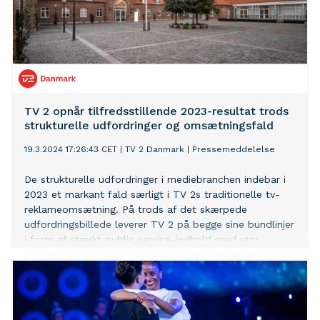
TV 2 opnår tilfredsstillende 2023-resultat trods
strukturelle udfordringer og omsætningsfald
19.3.2024 17:26:43 CET
|
TV 2 Danmark
|
Pressemeddelelse
De strukturelle udfordringer i mediebranchen indebar i
2023 et markant fald særligt i TV 2s traditionelle tv-
reklameomsætning. På trods af det skærpede
udfordringsbillede leverer TV 2 på begge sine bundlinjer
i form af stærkt public service-indhold med stor
gennemslagskraft i den danske befolkning og et
økonomisk resultat, der er tilfredsstillende i forhold til
statens afkastforventning som ejer af TV 2.