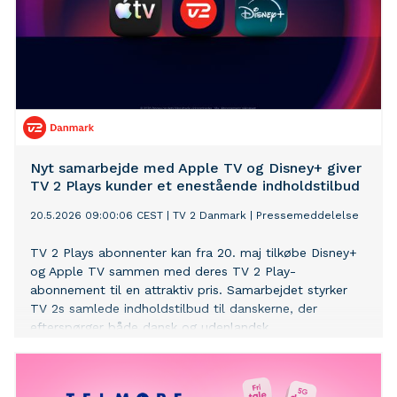
Nyt samarbejde med Apple TV og Disney+ giver
TV 2 Plays kunder et enestående indholdstilbud
20.5.2026 09:00:06 CEST
|
TV 2 Danmark
|
Pressemeddelelse
TV 2 Plays abonnenter kan fra 20. maj tilkøbe Disney+
og Apple TV sammen med deres TV 2 Play-
abonnement til en attraktiv pris. Samarbejdet styrker
TV 2s samlede indholdstilbud til danskerne, der
efterspørger både dansk og udenlandsk
kvalitetsindhold. Dermed er aftalen med til at sikre TV
2s mål om at være nummer 1 i danskernes hverdag.