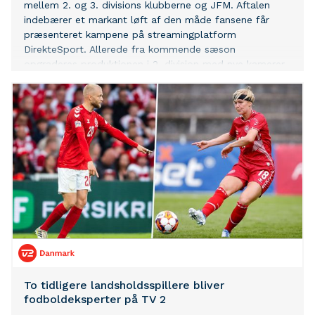
mellem 2. og 3. divisions klubberne og JFM. Aftalen
indebærer et markant løft af den måde fansene får
præsenteret kampene på streamingplatform
DirekteSport. Allerede fra kommende sæson
opgraderes produktionen i 2. division med nye kamerer,
skarpere billedkvalitet, ny grafikpakke og replays af
nøglesituationer. Opgraderingen sker i to etaper og 3.
division følger fra sæsonen 2027/28.
To tidligere landsholdsspillere bliver
fodboldeksperter på TV 2