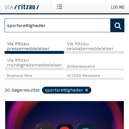
LOG IND
Via Ritzau
Via Ritzau
pressemeddelelser
selskabsmeddelelser
Via Ritzau
myndighedsmeddelelser
Globenewswire
Business Wire
ACCESS Newswire
20
Søgeresultat
sportsrettigheder