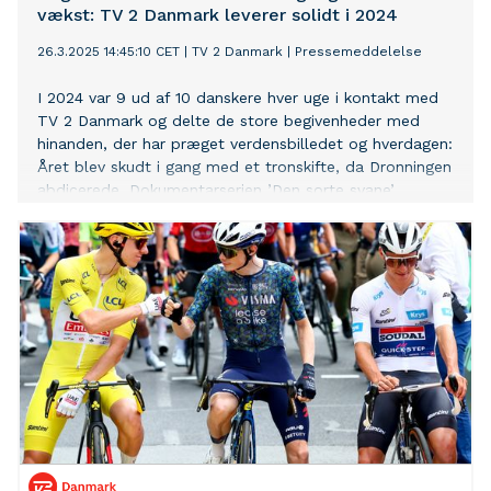
vækst: TV 2 Danmark leverer solidt i 2024
26.3.2025 14:45:10 CET
|
TV 2 Danmark
|
Pressemeddelelse
I 2024 var 9 ud af 10 danskere hver uge i kontakt med
TV 2 Danmark og delte de store begivenheder med
hinanden, der har præget verdensbilledet og hverdagen:
Året blev skudt i gang med et tronskifte, da Dronningen
abdicerede. Dokumentarserien ’Den sorte svane’
afslørede samfundsundergravende kriminalitet og en
tæt forbindelse mellem den danske under- og
oververden. De danske håndboldherrer vandt OL-guld.
Europa var fortsat præget af krigen mellem Ukraine og
Rusland, og Trump genvandt præsidentembedet i USA.